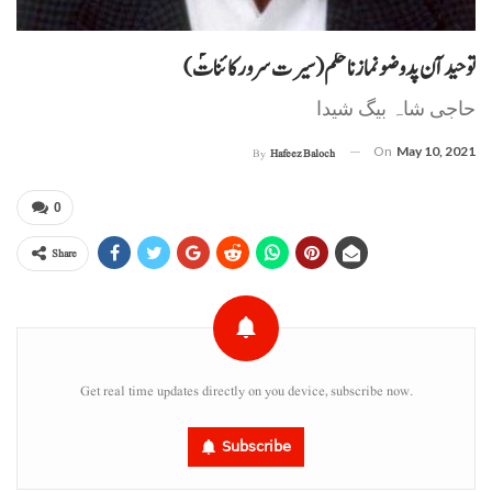
توحید آن پد وضو نماز نا حکم (سیرت سرور کائناتؐ)
حاجی شاہ بیگ شیدا
On
May 10, 2021
By
Hafeez Baloch
0
Share
Get real time updates directly on you device, subscribe now.
Subscribe