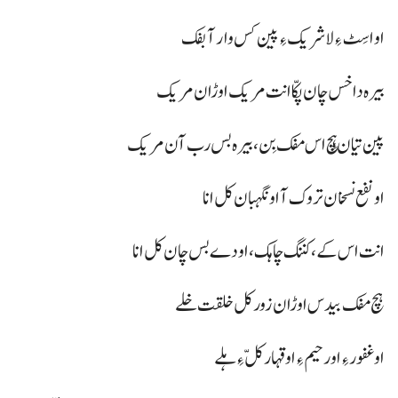
او اسِٹ ءِ لاشریک ءِ پین کس وار آ بفک
بیرہ داخس چان پکّا انت مریک اوڑان مریک
پین تیان ہِچ اس مفک بِن، بیرہ بس رب آن مریک
او نفع نسخان تروک آ او نگہبان کل انا
انت اس کے، کننگ چاہک، اودے بس چان کل انا
ہچ مفک بیدس اوڑان زور کل خلقت خلے
او غفور ءِ او رحیم ءِ او قہار کلّ ءِ ہلے