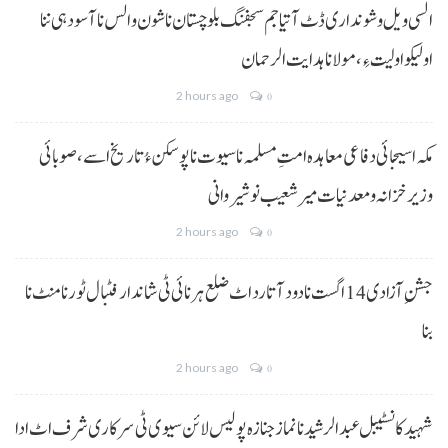
السی ویل و شونداری ڈٹ آتیا جم سجفنگ بلوچستان نا شون و الس نا آسودہی ننا
اولیکو اولیت ءِ،مولانا ہدایت الرحمان
2 hours ago
0
مکہ اسیجائی دفاعی معاہدہ امتِ مسلمہ نا سیوت نا پوسکن ءُ تاریخ اسے، صوبائی
وزیر خزانہ و معدنیات میر شعیب نوشیروانی
2 hours ago
0
جشنِ آزادی 14 اگست نا دود آتا رد اٹ ضلع ہرنائی ٹی شاندار فٹبال ٹورنامنٹ نا
بنا
2 hours ago
0
شہید کانسٹیبل عبدالرشید نا نماز جنازہ پولیس لائن سیوی ٹی سرکاری شرف اٹ ادا