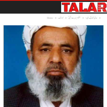
حاجی شاہ بیگ شیدا
منظوم سیرت النبیؐ
لوزانک
Home