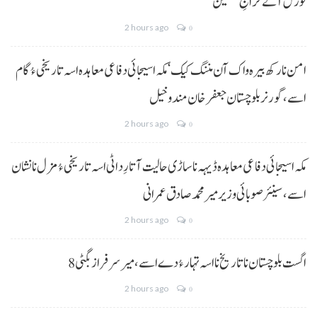
فورس آتے خراجِ تحسین
2 hours ago
0
امن نا رکھ بیرہ واک آن مننگ کیک‘ مکہ اسیجائی دفاعی معاہدہ اسہ تاریخی ءُ گام
اسے،گورنر بلوچستان جعفر خان مندوخیل
2 hours ago
0
مکہ اسیجائی دفاعی معاہدہ ڈیہہ نا ساڑی حالیت آتا رِد اٹی اسہ تاریخی ءُ مزل نا نشان
اسے،سینئر صوبائی وزیر میر محمد صادق عمرانی
2 hours ago
0
8 اگست بلوچستان نا تاریخ نا اسہ تہار ءُ دے اسے، میرسرفراز بگٹی
2 hours ago
0