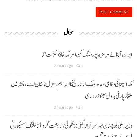
حوال
ایران آبنائے ہرمز ءِ پورو ملنگ کن امریکہ غا 6 شڑت تخا
2 hours ago
0
مکہ اسیجائی دفاعی معاہدہ ملک انا تاریخ نا اسہ اہم ءُ مزل نا نشان اسے، چیئرمین
پیپلز پارٹی بلاول بھٹو زرداری
2 hours ago
0
وزیراعلیٰ بلوچستان میر سرفراز بگٹی نا ہنگو ٹی 7 دہشت گرد آتا خلنگ آ سیکورٹی