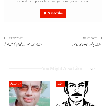
Get real time updates directly on you device, subscribe now.
Subscribe
PREV POST
NEXT POST
مستونگ، پولیس آ جلہو، 2 کارندہ شہید
اینخو حج مریک، خصوصی رکھی گام گیج آک ہم المی
You Might Also Like
All
نوشتانک
عبدالرازق ابابکی