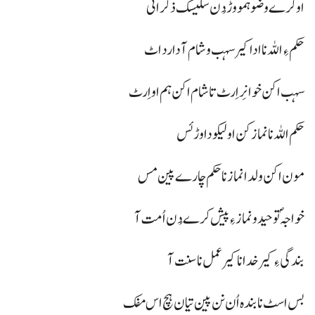
او کرے وضو ہمو وڑ دُن سلیسک ذکر اٹی
حکم ءِ اللہ نا ادا کیر سہب و شام آ دا رد اٹ
سہب اکن خوانِر اِرٹ تا شام اکن ہم او اِرٹ
حکم اللہ نا نماز کن اولیکو دا وڑ ئس
مون اکن ولدا نماز نا حکم چارے پین مس
خواجہؐ توحید و نماز ءِ پیش کرے دُن اُمت آ
بندگی ءِ کیر خدا نا کیر عمل نا سنت آ
بس اسٹ نا بندہ اُن نن پین تیان ہچ اس مفک