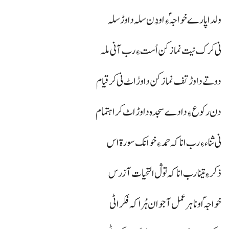
ولدا پارے خواجہؐ ءِ او دُن سلہ دا وڑ سلہ
نی کرک نیت نماز کن اُست ءِ رب آ نی ملہ
دو تے دا وڑ تف نماز کن دا وڑ اٹ نی کر قیام
دن رکوع ءِ دادے سجدہ دا وڑ اٹ کر اہتمام
نی ثناء ءِ رب انا کہ حمد ءِ خوانک سورۃ اس
ذکر ءِ تینا رب انا کہ توڷ التحیات آ زرس
خواجہؐ اونا ہر عمل آ جوان ہُراکہ فکر اٹی