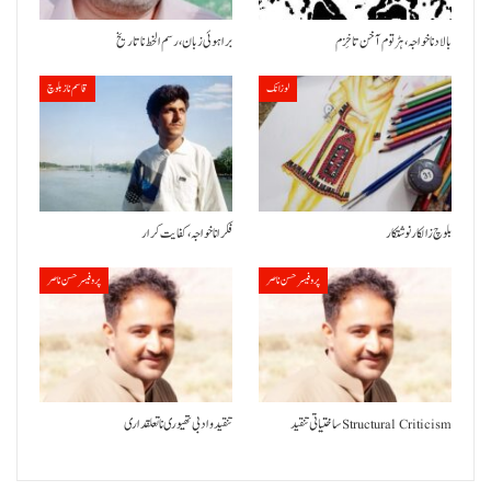
بالاد نا خواجہ، ہڑتوم آ خن تا خِزم
براہوئی زبان ،رسم الخط نا تاریخ
لوزانک
قاسم ناز بلوچ
بلوچ زالکار نوشتکار
فکر انا خواجہ، کفایت کرار
پروفیسر حسن ناصر
پروفیسر حسن ناصر
ساختیاتی تنقید Structural Criticism
تنقید و ادبی تھیوری نا تعلقداری