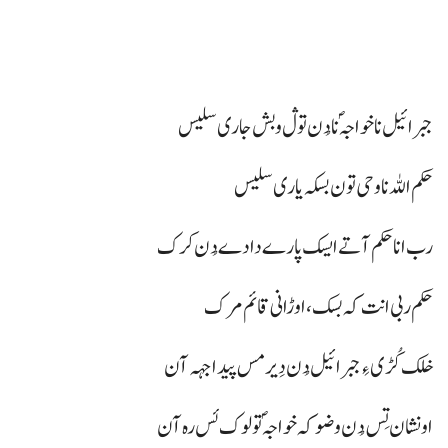
جبرائیل نا خواجہؐ نا دُن توڷ و بش جاری سلیس
حکم اللہ نا وحی تون بسکہ یاری سلیس
رب انا حکم آتے ایسک پارے دادے دُن کرک
حکم ربی انت کہ بسک، اوڑا نی قائم مرک
خلک کُڑی ءِ جبرائیل دُن دِیر مس پیدا جہہ آن
او نشان تِس دُن وضو کہ خواجہؐ تولوک ئس رہ آن