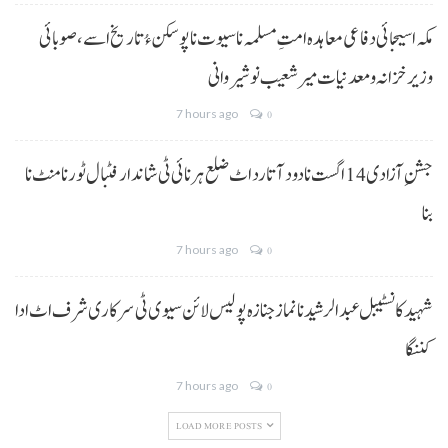
مکہ اسیجائی دفاعی معاہدہ امتِ مسلمہ نا سیوت نا پوسکن ءُ تاریخ اسے، صوبائی
وزیر خزانہ و معدنیات میر شعیب نوشیروانی
7 hours ago
0
جشنِ آزادی 14 اگست نا دود آتا رد اٹ ضلع ہرنائی ٹی شاندار فٹبال ٹورنامنٹ نا
بنا
7 hours ago
0
شہید کانسٹیبل عبدالرشید نا نماز جنازہ پولیس لائن سیوی ٹی سرکاری شرف اٹ ادا
کننگا
7 hours ago
0
LOAD MORE POSTS