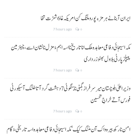
ایران آبنائے ہرمز ءِ پورو ملنگ کن امریکہ غا 6 شڑت تخا
7 hours ago
0
مکہ اسیجائی دفاعی معاہدہ ملک انا تاریخ نا اسہ اہم ءُ مزل نا نشان اسے، چیئرمین
پیپلز پارٹی بلاول بھٹو زرداری
7 hours ago
0
وزیراعلیٰ بلوچستان میر سرفراز بگٹی نا ہنگو ٹی 7 دہشت گرد آتا خلنگ آ سیکورٹی
فورس آتے خراجِ تحسین
7 hours ago
0
امن نا رکھ بیرہ واک آن مننگ کیک‘ مکہ اسیجائی دفاعی معاہدہ اسہ تاریخی ءُ گام