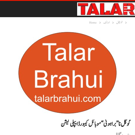
شونگال
لوزانک
Home
گوگل نا ”براہوئی“ موبائل کیبورڈ ایپلی کیشن
شونگال