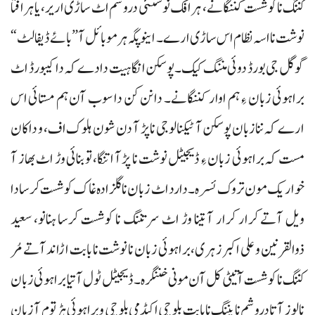
کننگ نا کوشست کننگانے، ہرافک نوشتئی دروشم اٹ ساڑی اریر، یا ہرافتا
نوشت نا اسہ نظام اس ساڑی ارے۔ اینو پگہ ہر موبائل آ ”بائے ڈیفالٹ“
گوگل جی بورڈ دوئی مننگ کیک۔ پوسکن انگا ہیت دادے کہ دا کیبورڈ اٹ
براہوئی زبان ءِ ہم اوار کننگانے۔ دا نن کن دا سوب آن ہم مستائی اس
ارے کہ ننا زبان پوسکن آ ٹیکنالوجی نا پڑ آ دن شون ہلوک اف، و داکان
مست کہ براہوئی زبان ءِ ڈیجیٹل نوشت نا پڑآ اتنگا، تو بنائی وڑ اٹ بھاز آ
خواریک مون تروک ئسرہ۔ دا رد اٹ زبان نا گلزادہ غاک کوشست کرسا دا
ویل آتے کرار کرار آ تینا وڑ اٹ سر تننگ نا کوشست کرسا ہنانو، سعید
ذوالقرنین و علی اکبر زہری، براہوئی زبان نا نوشت نا بابت اڑاند آتے مُر
کننگ نا کوشست آتیٹی کل آن مونی خننگرہ۔ ڈیجیٹل ٹول آتیا براہوئی زبان
نا لوز آتا دروشم نا پننگ نا بابت بلوچی اکیڈمی بلوچی و براہوئی ہڑتوم آ زبان