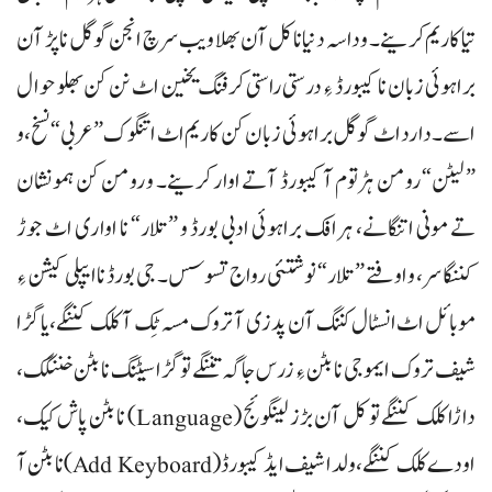
تیا کاریم کرینے۔ و داسہ دنیا نا کل آن بھلا ویب سرچ انجن گوگل نا پڑ آن
براہوئی زبان نا کیبورڈ ءِ درستی راستی کرفنگ یخین اٹ نن کن بھلو حوال
اسے۔ دا رد اٹ گوگل براہوئی زبان کن کاریم اٹ اتنگوک ”عربی“ نسخ، و
”لیٹن“ رومن ہڑتوم آ کیبورڈ آتے اوار کرینے۔ و رومن کن ہمو نشان
تے مونی اتنگانے، ہرافک براہوئی ادبی بورڈ و ”تلار“ نا اواری اٹ جوڑ
کننگاسر، و اوفتے ”تلار“ نوشتئی رواج تسوسس۔ جی بورڈ نا ایپلی کیشن ءِ
موبائل اٹ انسٹال کننگ آن پد زی آ تروک مسہ ٹِک آ کلک کننگے، یا گڑا
شیف تروک ایموجی نا بٹن ءِ زرس جاگہ تننگے تو گڑا سیٹنگ نا بٹن خننگک،
داڑا کلک کننگے تو کل آن بڑز لینگوئج (Language) نا بٹن پاش کیک،
اودے کلک کننگے، ولدا شیف ایڈ کیبورڈ (Add Keyboard) نا بٹن آ