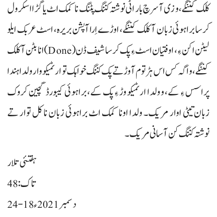
کلک کننگے، و زی آ سرچ بار اٹی نوشتہ کننگ پٹنگ نا کمک اٹ یا گڑا اسکرول
کرسا براہوئی زبان آ کلک کننگے، اوڑے اِرا آپشن بریرہ، اسٹ عربک ایلو
لیٹن اکن ءِ، اوفتیان اسٹ ءِ پک کرسا شیف ڈن (Done) انا بٹن آ کلک
کننگے، و اگہ کس اس ہڑتوم آ وڑ تے پک کننگ خواہک تو ارٹمیکو وار ولدا ہندا
پراسس ءِ کے، و ولدا ارٹمیکو وڑ ءِ پک کے، براہوئی کیبورڈ گچین کروک
زبان تیٹی اوار مریک۔ ولدا اونا کمک اٹ براہوئی زبان نا کل توار تے
نوشتہ کننگ کن آسانی مریک۔
ہفتئی تلار
تاک:48
24-18 دسمبر 2021ء