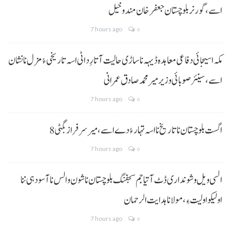
اسے،گورنر بلوچستان جعفر خان مندوخیل
7 hours ago
0
مکہ اسیجائی دفاعی معاہدہ ڈیہہ نا ساڑی حالیت آتا رِد اٹی اسہ تاریخی ءُ مزل نا نشان
اسے،سینئر صوبائی وزیر میر محمد صادق عمرانی
7 hours ago
0
8 اگست بلوچستان نا تاریخ نا اسہ تہار ءُ دے اسے، میرسرفراز بگٹی
7 hours ago
0
السی ویل و شونداری ڈٹ آتیا جم سجفنگ بلوچستان نا شون و الس نا آسودہی ننا
اولیکو اولیت ءِ،مولانا ہدایت الرحمان
7 hours ago
0