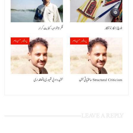
بلوچ زالکار نوشتکار
فکر انا خواجہ، کفایت کرار
پروفیسر حسن ناصر
پروفیسر حسن ناصر
ساختیاتی تنقید Structural Criticism
تنقید و ادبی تھیوری نا تعلقداری
LEAVE A REPLY