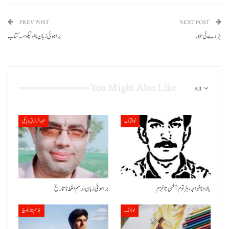
PREV POST
NEXT POST
ہڑدے ئی تلار
براہوئی زبان نا اولیکو مسہ کتاب
You Might Also Like
All
نوشتانک
عبدالرازق ابابکی
بالاد نا خواجہ، ہڑتوم آ خن تا خِزم
براہوئی زبان ،رسم الخط نا تاریخ
لوزانک
قاسم ناز بلوچ