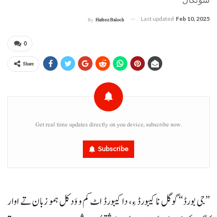
Last updated
Feb 10, 2025
By
Hafeez Baloch
0
Share
Get real time updates directly on you device, subscribe now.
Subscribe
”جی بورڈ“ گوگل نا کیبورڈ ءِ، دا کیبورڈ اٹ کم و وَد کل ہمو زبان تے اوار