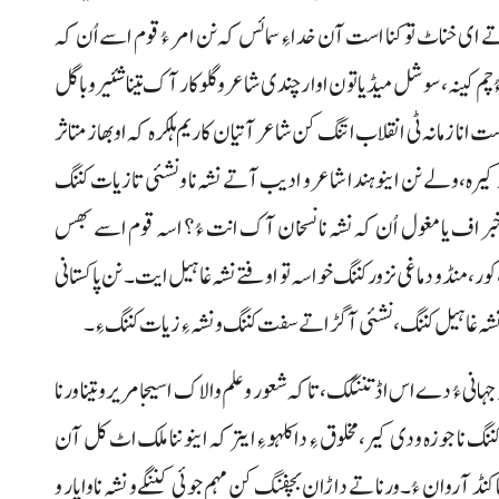
ے ای خناٹ تو کنا است آن خدا ءِ سما ئس کہ نن امر ءُ قوم اسے اُن کہ
ُ چم کینہ، سوشل میڈیا تون اوار چندی شاعر و گلوکار آک تینا شئیر و باگل
ست انا زمانہ ٹی انقلاب اتنگ کن شاعر آتیان کاریم ہلکرہ کہ او بھاز متاثر
بور کیرہ، ولے نن اینو ہندا شاعر و ادیب آتے نشہ نا و نشئی تا زیات کننگ
ر اف یا مغول اُن کہ نشہ نا نسخان آک انت ءُ؟ اسہ قوم اسے بھس
ر، کور، منڈ و دماغی نزور کننگ خواسہ تو اوفتے نشہ غا ہیل ایت۔ نن پاکستانی
س نشہ غا ہیل کننگ، نشئی آ گڑا تے سفت کننگ و نشہ ءِ زیات کننگ ءِ۔
ا نعرہ خلنگک، دانا اسہ جہانی ءُ دے اس اڈ تننگک، تاکہ شعور و علم والاک اسیجا مریر و تینا ورنا
ننگ نا جوزہ ودی کیر، مخلوق ءِ دا کلہو ءِ ایتر کہ اینو ننا ملک اٹ کل آن
نڈ آ روان ءُ۔ ورنا تے داڑان بچفنگ کن مہم جوئی کننگے و نشہ نا واپار و