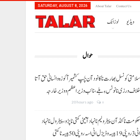
About Talar
Contect Us
SATURDAY, AUGUST 8, 2026
ویڈیو
لوزانک
حوال
لامتی کونسل بھارت نا کانود آن چَپ کشمیر آ کوزہ و انسانی حق آتا
لاف ورزی نا نوٹس ءِ ہلے،نائب وزیراعظم و وزیر خارجہ
20 hours ago
0
کومت نا کنڈ آن پیٹرولیم نا نہاد آتیٹی کمتی نا پڑو،پیٹرول نا نہاد
3 روپئی 19 پیسہ و ڈیزل اٹی اسہ روپئی 50 پیسہ نا کمتی