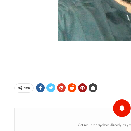
خ
ٹ
،
Share
س
ر
Get real time updates directly on yo