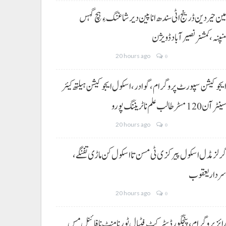
ین حیردین ڈرینج اٹی سندھ انا پین دیر شاغنگ ءِ ہچ گہس
نپنہ،کمشنر نصیرآباد ڈویژن
20 hours ago
0
یجوکیشن سپورٹ پروگرام،گوادر، اسکول ایجوکیشن ہیلتھ کیئر
ینٹر آن 120 مسڑ طالب علم نا ٹریننگ پورو
20 hours ago
0
رلز مڈل اسکول پیرکزی ٹی مسن تا اسکول کن ماڑی تفنگے،
ردار یعقوب
20 hours ago
0
ائز پروگرام، پنجگور ڈسٹرکٹ فٹبال ٹورنامنٹ نا فائنل مس