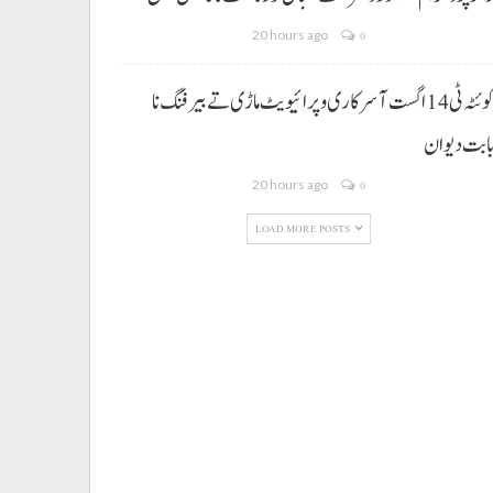
20 hours ago
0
کوئٹہ ٹی 14 اگست آ سرکاری و پرائیویٹ ماڑی تے بیرفنگ نا
ابت دیوان
20 hours ago
0
LOAD MORE POSTS