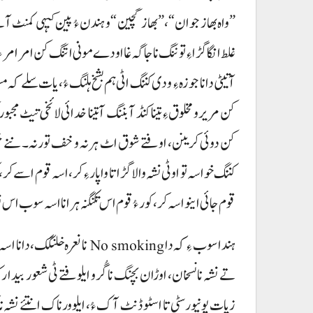
”واہ بھاز جوان“، ”بھاز گچین“ و ہندن ءُ پین کیہی کمنٹ آت
غلط انگا گڑا ءِ توننگ نا جاگہ غا اودے مونی اتنگ کن امر امر ء
آتیٹی دانا جوزہ ءِ ودی کننگ اٹی ہم بشخ ہلنگ ءُ، یات سلے کہ م
کن مریر و مخلوق ءِ تینا کنڈ آ بننگ آ تینا خدائی لائخی تیٹ مج
کن دوئی کرینن، اوفتے شوق اٹ ہرنہ و خف تورنہ۔ ننے خب
کننگ خواسہ تو اوٹی نشہ والا گڑا تا واپار ءِ کر، اسہ قوم اسے ک
قوم جائی اینو اسہ کر، کور ءُ قوم اس تکنگنہ ہرانا اسہ سوب ا
ہندا سوب ءِ کہ دا No smoking ن
تے نشہ نا نسخان، اوڑان بچنگ نا گُر و ایلوفتے ٹی شعور بیدار ک
زیات یونیورسٹی تا اسٹوڈنٹ آک ءُ، ایلو ورناک انتئے نشہ نا ک