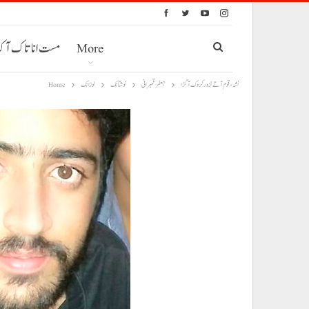
More
مست انا تاک آ
نشہ، قوم آتے نزور کروک آ گڑا
جعفر قمبرانی
نوشتانک
لوزانک
Home