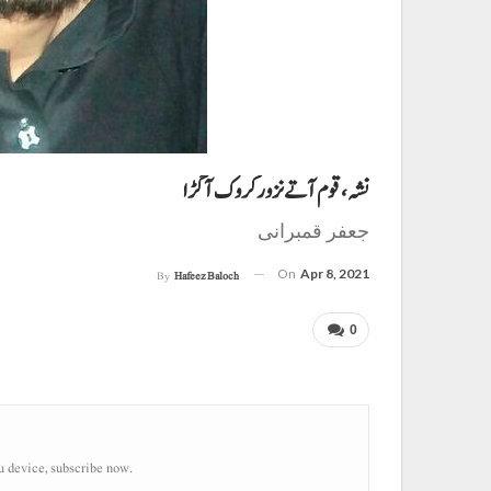
نشہ، قوم آتے نزور کروک آ گڑا
جعفر قمبرانی
On
Apr 8, 2021
By
Hafeez Baloch
0
u device, subscribe now.