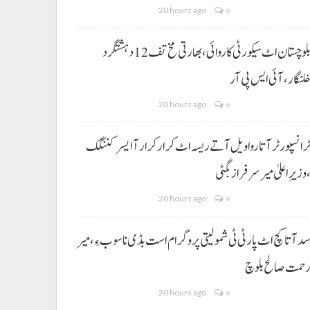
20 hours ago
0
بلوچستان اٹ سیکورٹی کاروائی، بھارتی مخ تف 12 دہشتگرد
لنگار،آئی ایس پی آر
20 hours ago
0
رانسپورٹر آتا روا ویل آتے ریسہ اٹ کرار کرار آ ایسر کننگک
وزیرِ اعلیٰ میر سرفراز بگٹی
20 hours ago
0
د آتا کچ اٹ پارٹی ٹی شمولیتی پروگرام است بڈی نا سوب ءِ،میر
حمت صالح بلوچ
20 hours ago
0