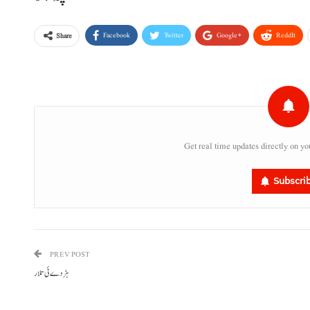
Facebook
Twitter
Google+
ReddIt
Share
Get real time updates directly on yo
Subscri
PREV POST
ہڑدے ئی تلار