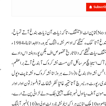
م
Subscri
م
مارچ انا ارٹمی ہفتہ ءِ مچ آ جہان اٹ نشہ کپننگ (No smoking) نا پن اٹ اڈ تننگک، تاکہ زیات آن زیات بندغ آتے تمباخ،
ا
سگریٹ و ایلو نشہ غاتیان بچنگ نا پَنت تننگے و نشہ نا ہیلاک آ بندغ آتا کمک ءِ کننگے کہ او امر نشہ ءِ الِّنگ کیرہ۔ دا جہد انا بناء 1984ء
س
تننگک، یات تخنگے کہ دانا تاریخ مخصوص اف بلکن پورو ہفتہ اس دادے
 بندغ آک اسیجا مچ مرسا کل آن مست نشہ کروک آ بندغ آتے براعظم،
گ
 ہراڑے اخس نشہ والا بندغ ءُ (داڑے ہر وڑ انا نشہ کروک و نشہ نا پٹ وپول
س
پورٹ و ریسرچ آتا نتیجہ غاتیا نظر شاغاٹ تو افسوز تون اوار اوار
نا ملک مون آ اف، یا اول نمبر نا ملک آتیٹی بفک، ولے لڑ اٹی پن تے ارے،
دا ہم بھاز غم انا ہیت اسےِ۔ دن کہ اسہ رپورٹ اسے ٹی دنیا نا ہمو دہ 10 ملک انا پن ہرا کہ اینو نشہ نا رد اٹ اولی دہ (10) نمبر آ بننگ
ر