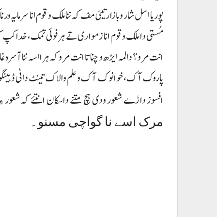
پوریا اسل شار و بازار تیٹی مف کہ ننا ملک و قوم انا سرمایہ ور
مُستی دا ملک و قوم انا زمواری تے ہرفوئی تمک، خدا کپ کہ د
انت مرو؟ دا لمہ ایڑھ و چنا تا انت مرو کہ ہرا اسہ ننا آسر
پاروک آک، خوانوک آک و علم والاک تینٹ داٹی ڈبینگوک
افسوز داڑے شعور ودی ہچ متنے داسکان انتئے کہ شعور ءِ
مرک اسے نا گواچی مسنو۔