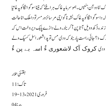
ناک ننا دو آن ہنپس۔ ہمو سرمایہ غاک ہرافتے کہ تینا سوگو انگا کوپہ غاتیا
ا سوگو انگا کوپہ غاک نشہ نا گواچی مرسا نزور مسر تو دا ملک انا حالت
ہ غا زند ءِ ڈُکھ و ویل آتا پن آ کرینو۔ ولے داڑے پاہک دیر وخت اس کہ
 ءُ؟ جائی راست پارینو کہ ودی مس تو پدا شعور اسل کسپک ولے
کروک آک لاشعوری ءُ اسہ بے پن ءُ
 ودی
ہفتئی تلار
تاک: 11
19-13 فروری 2021ء
پنہ: 04