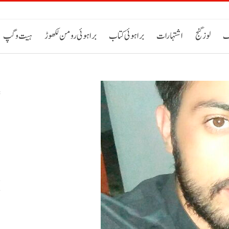
ک
لوز گنج
اشتہارات
براہوئی کتاب
براہوئی رومن لکھوڑ
ہیت و گپ
س
خ
ح
اٹی 