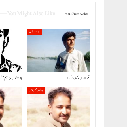
You Might Also Like
More From Author
قاسم ناز بلوچ
فکر انا خواجہ، کفایت کرار
بالاد نا خواجہ، ہڑتوم آ خن
پروفیسر حسن ناصر