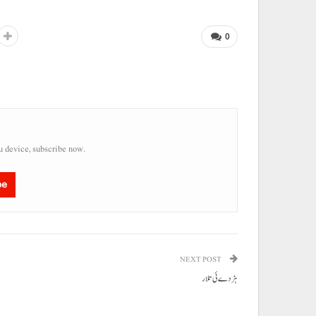
0
u device, subscribe now.
be
NEXT POST
ہڑدے ئی تلار