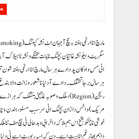
be
اٹی مس و اوکان پد دادے ہر سال مارچ انا ارٹمی ہفتہ شون 
ہر سال برجا تخنگک۔ دا دے آ دنیا نا شعور و زانت والا
ریجن (Region)، ملک و صوبہ غاتیٹی ہننگک کہ
مریک) و اخس داڑان بچنگ اٹی سرسہب مسنو، ہندن ءُ چندی ر
خوشی نا چنکو بشخ اس ہم ملا کہ دا خرابی و بد حالی ٹی ہچ مف ن