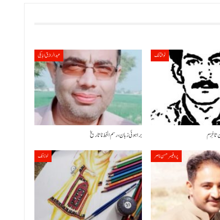
نوشتانک
عبدالرازق ابابکی
 تا خِزم
براہوئی زبان ،رسم الخط نا تاریخ
پروفیسر حسن ناصر
لوزانک