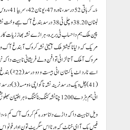
لبنان 38.20 و چلی ٹی 38 درسد بندغ آک
پین ملک ہم دا حساب ٹی بریرہ، ہراڑے نشہ بھاز زیات کاریم 
مریک کہ دنیا نا گیشتر ملک آتیٹی نشہ کروک آ بندغ آک ود
اسے نا رد اٹ 
اٹی ہم ہڑدے 1200 چنا نشہ کننگ بنا کننگ ءُ ہرافتیان بھلو بشخ اس خوانندہ و بھلا ادارہ غاتیان تعلقدار ءُ۔
ویل انا ہیت دا کہ داڑے دا ناسور ءِ کم کروک آک کم ء
فیس بک آ ای خناٹ کہ ورنا اس سگریٹ تون اوار فوٹو اس