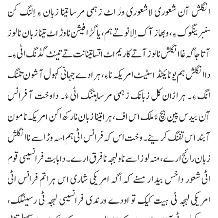
انگلش آن شعوری لاشعوری وڑ اٹ زہمی مرسا تینا زبان ءِ اِلنگ کن
سنبرینگوک ءِ، و بھاز آک اِلانو تے ہم، یا گڑا فیشن نا وڑ اٹ تینا زبان نا لوز
آتا جاگہ غا انگلش نا لوز آتے کاریم اٹ اتسا تینا نت تے تینٹ گڈنگ اٹی ءِ۔
دا انگلش ہم یونائیٹڈ اسٹیٹ امریکہ نا ءِ، ہرادے جہانی کہول آ شون تننگ
انگ ءِ۔ ہراڑان کل زبانک زہمی مرسا ہننگ اٹی ءُ۔ دا وخت آ فرانس
آن بیدس پین ہچ ءُ ملک اس اف، ہرا تینا زبان نا رکھ اکن امریکہ نا مون
آ بند اس تفنگ کرینے۔ وخت اس کہ فرانس اٹی ہم اسہ وڑ اسے نا انگلش
زبان رائج ارے، منہ لوز اسے نا و لہجہ نا فرق ارے۔ دا بابت فرانسیسی قوم
اٹی شعور داخس بیدار مسنے کہ اگہ امریکی شاری اس ہراتم فرانس اٹی
امریکی لہجہ ٹی ہیت کیک تو اودے ورندی فرانسیسی لہجہ ٹی رسینگک،