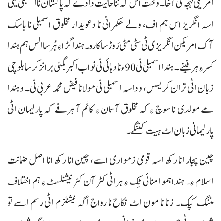
امریکی لہجہ ٹی آخا۔ وخت اس کہ ننا حالیت دادے کہ پاکستان نا اسمبلی تیٹی
اسہ انگریز اس ہم اف، ولے حکمرانی نا دعویدار مخلوق اسمبلی نا باسک
آک امریکن انگریزی ٹی سٹی مٹی رَوڑسا کارہ۔ ہندا گڑا ءِ ہُرسا الس ہم ہندا
کسر ءِ ہرفینے۔ ہندا اسمبلی ٹی 90ء نا دہائی ٹی نواب اکبر بگٹی برانز کرسا بلوچی
زبان اٹی تران کریسس، و داسہ اسمبلی ٹی مولانا فیض محمد عربی ٹی۔ و ہندا
مے مولدی نا سوچ ءِ کہ مخلوق آسمان ءِ کاٹم آ ہرفے کہ پارلیمان اٹی
پارلیمانی زبان اٹ ہیت کننگے۔
چین پجار انا رکھ اسہ قومی زمواری اسے، چین انا رکھ انا اصل ضمانت
اسلام ءِ۔ ہندا ہمو امنائی ٹِک ءِ ہراٹی کٹر آن کٹر نیشنلسٹ ءِ ہم اختلاف
مننگ کپک۔ زنا نا مون اٹ نکاح نا رواج اگہ نیشنلزم اٹی رسم اسے تو