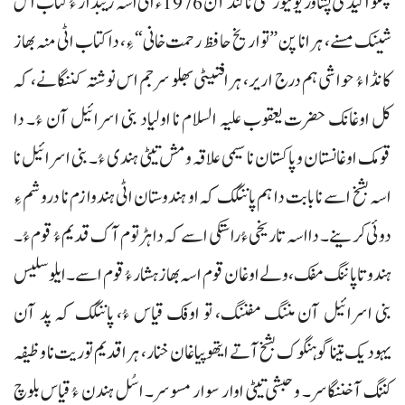
پشتو اکیڈمی پشاور یونیورسٹی نا کنڈ آن 1976ء اٹی اسہ زیبدار ءُ کتاب اس
شینک مسنے، ہرانا پن ”تواریخ حافظ رحمت خانی“ ءِ، دا کتاب اٹی منہ بھاز
کانڈا ءُ حواشی ہم درج اریر، ہرافتیٹی بھلو سرجم اس نوشتہ کننگانے، کہ
کل اوغانک حضرت یعقوب علیہ السلام نا اولیاد بنی اسرائیل آن ءُ۔ دا
قومک اوغانستان و پاکستان نا سیمی علاقہ و مش تیٹی ہندی ءُ۔ بنی اسرائیل نا
اسہ بشخ اسے نا بابت دا ہم پاننگک کہ او ہندوستان اٹی ہندوازم نا دروشم ءِ
دوئی کرینے۔ دا اسہ تاریخی ءُ راستکی اسے کہ دا ہڑتوم آک قدیم ءُ قوم ءُ۔
ہندو تا پاننگ مفک، ولے اوغان قوم اسہ بھاز ہشار ءُ قوم اسے۔ ایلو سلیس
بنی اسرائیل آن مننگ مفننگ، تو اوفک قیاس ءُ، پاننگک کہ پد آن
یہودیک تینا گوہنگوک بشخ آتے ایتھوپیا غان خنار، ہرا قدیم توریت نا وظیفہ
کننگ آ خننگاسر۔ و حبشی تیٹی اوار سوار مسوسر۔ اسُل ہندن ءُ قیاس بلوچ