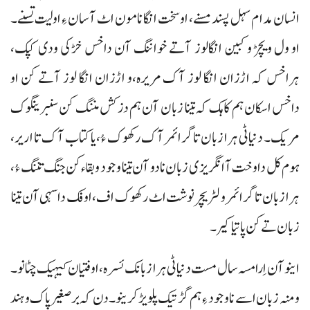
انسان مدام سہل پسند مسنے، او سخت انگا نا مون اٹ آسان ءِ اولیت تسنے۔
او ول ویچڑ و کبین انگالوز آتے خواننگ آن داخس خڑکی ودی کپک،
ہراخس کہ اڑزان انگا لوز آک مریرہ،و اڑزان انگا لوز آتے کن او
داخس اسکان ہم کاہک کہ تینا زبان آن ہم دزکش مننگ کن سنبرینگوک
مریک۔ دنیا ٹی ہرا زبان تا گرائمر آک رکھوک ءُ، یا کتاب آک تا اریر،
ہوم کل دا وخت آ انگریزی زبان نا دو آن تینا وجود و بقاء کن جنگ تننگ ءُ،
ہرا زبان تا گرائمر و لٹریچر نوشت اٹ رکھوک اف، اوفک داسہی آن تینا
زبان تے کن پاتیا کیر۔
اینو آن اِرا مسہ سال مست دنیا ٹی ہرا زبانک ئسرہ، اوفتیان کیہیک چٹانو۔
و منہ زبان اسے نا وجود ءِ ہم گڑتیک پلویڑ کرینو۔ دن کہ برصغیر پاک و ہند