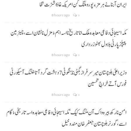
ایران آبنائے ہرمز ءِ پورو ملنگ کن امریکہ غا 6 شڑت تخا
8 hours ago
0
مکہ اسیجائی دفاعی معاہدہ ملک انا تاریخ نا اسہ اہم ءُ مزل نا نشان اسے، چیئرمین
پیپلز پارٹی بلاول بھٹو زرداری
8 hours ago
0
وزیراعلیٰ بلوچستان میر سرفراز بگٹی نا ہنگو ٹی 7 دہشت گرد آتا خلنگ آ سیکورٹی
فورس آتے خراجِ تحسین
8 hours ago
0
امن نا رکھ بیرہ واک آن مننگ کیک‘ مکہ اسیجائی دفاعی معاہدہ اسہ تاریخی ءُ گام
اسے،گورنر بلوچستان جعفر خان مندوخیل