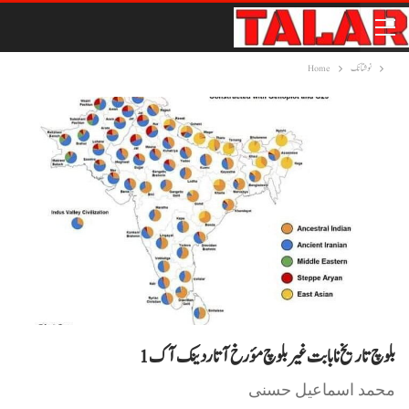
نوشتانک
Home
بلوچ تاریخ نا بابت غیر بلوچ مؤرخ آتا ردینک آک 1
محمد اسماعیل حسنی