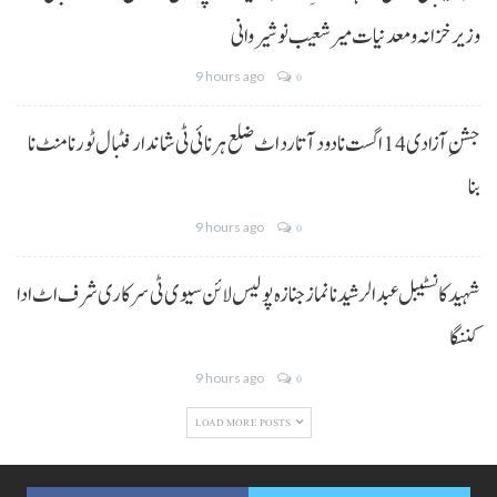
وزیر خزانہ و معدنیات میر شعیب نوشیروانی
9 hours ago
0
جشنِ آزادی 14 اگست نا دود آتا رد اٹ ضلع ہرنائی ٹی شاندار فٹبال ٹورنامنٹ نا
بنا
9 hours ago
0
شہید کانسٹیبل عبدالرشید نا نماز جنازہ پولیس لائن سیوی ٹی سرکاری شرف اٹ ادا
کننگا
9 hours ago
0
LOAD MORE POSTS