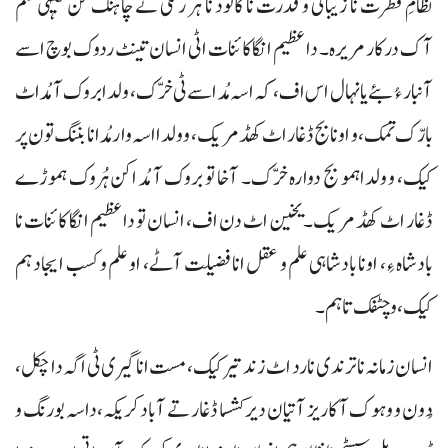
نظامِ فطرت نا زیبائی و قدرت نا کانود نا ہر رنگی تے چاہنگ کن کیہی علم
آک درکار مریرہ۔ دا عظیم انگا کائنات اٹی انسان تینٹ ردوک بوچ اسے
آنبار ءُ بئے یا نہال اس اف، کہ اسہ مُد اسے ٹی خرّک، ولدا بروک آ مُد اٹ
بارّک تمک، و اونا بج ڈغار اٹ کھڈ مریک، و ولدا اسہ وار مُد انا بننگ تون پر
کیک، و ولداہمو بج دوارہ خرّک۔ آخا تو بروک آ مُد اکن ہُروک ہموڑے
ڈغار اٹ کھڈ مریک۔ یخین اٹ دن اف، انسان تو دا عظیم انگا کائنات نا
بادشاہ ءِ، اونا بادشاہی علم و عقل انا فضیلت آٹے، او علم و کسب ایجاد ہم
کیک، و چٹفک تا ہم۔
انسان زمانہ نا ترندی نا رد اٹ زند تیر کیک، مست انا گیری ٹی اگہ دا چکل،
دُون و وہوک آ کاریز آتیان دیر کشسا ڈغار تے آباد کریکہ، داسہ بورنگ و