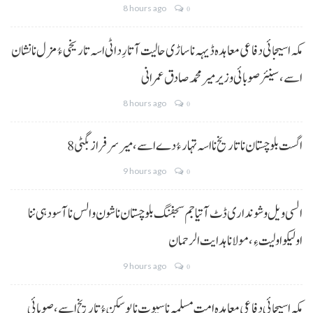
8 hours ago
0
مکہ اسیجائی دفاعی معاہدہ ڈیہہ نا ساڑی حالیت آتا رِد اٹی اسہ تاریخی ءُ مزل نا نشان
اسے،سینئر صوبائی وزیر میر محمد صادق عمرانی
8 hours ago
0
8 اگست بلوچستان نا تاریخ نا اسہ تہار ءُ دے اسے، میرسرفراز بگٹی
9 hours ago
0
السی ویل و شونداری ڈٹ آتیا جم سجفنگ بلوچستان نا شون و الس نا آسودہی ننا
اولیکو اولیت ءِ،مولانا ہدایت الرحمان
9 hours ago
0
مکہ اسیجائی دفاعی معاہدہ امتِ مسلمہ نا سیوت نا پوسکن ءُ تاریخ اسے، صوبائی