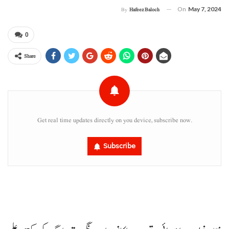
On
May 7, 2024
By
Hafeez Baloch
0
Share
Get real time updates directly on you device, subscribe now.
Subscribe