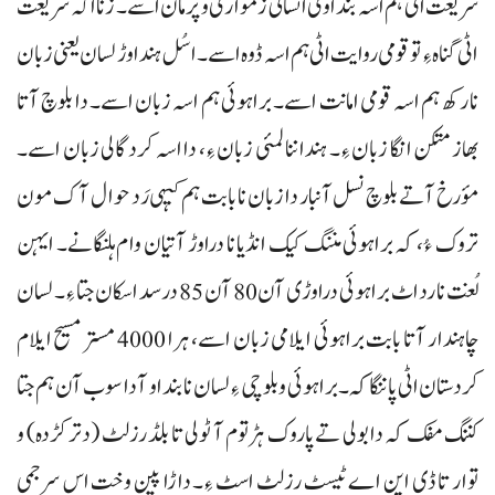
شریعت اٹی ہم اسہ بنداوی انسانی زمواری و پرمان اسے۔ زنا اگہ شریعت
اٹی گناہ ءِ تو قومی روایت اٹی ہم اسہ ڈوہ اسے۔ اسُل ہندا وڑ لسان یعنی زبان
نا رکھ ہم اسہ قومی امانت اسے۔ براہوئی ہم اسہ زبان اسے۔ دا بلوچ آتا
بھاز متکن انگا زبان ءِ۔ ہندا ننا لمئی زبان ءِ، دا اسہ کردگالی زبان اسے۔
مؤرخ آتے بلوچ نسل آنبار دا زبان نا بابت ہم کیہی رَد حوال آک مون
تروک ءُ، کہ براہوئی مننگ کیک انڈیا نا دراوڑ آتیان وام ہلنگانے۔ ایہن
لُغت نا رد اٹ براہوئی دراوڑی آن 80 آن 85 درسد اسکان جتا ءِ۔ لسان
چاہندار آتا بابت براہوئی ایلامی زبان اسے، ہرا 4000 مستر مسیح ایلام
کردستان اٹی پاننگاکہ۔ براہوئی و بلوچی ءِ لسان نا بنداو آ دا سوب آن ہم جتا
کننگ مفک کہ دا بولی تے پاروک ہڑتوم آ ٹولی تا بلڈ رزلٹ (دتر کڑدہ) و
توار تا ڈی این اے ٹیسٹ رزلٹ اسٹ ءِ۔ داڑا پین وخت اس سرجمی