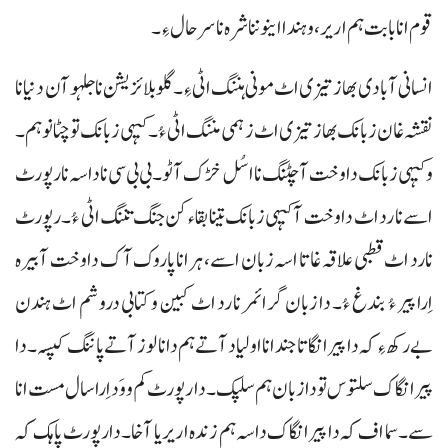
قوم انا بابت ہم اریر، و ہندا اینو ننا شرہ نا سرحال ءِ۔
انسانی آبادی بھاز تیزی اٹ مونی ہننگ اٹی ءِ۔ گلوبلائزیشن نا جلہو آن دنیا نا
نقشہ غان زبانک بھاز تیزی اٹ زہمی مننگ اٹی ءُ۔ کیہی زبانک تو چٹانو ہم۔
و کیہی زبانک دا وخت آ چٹنگ نا اسُل خڑک آٹو۔ بی بی سی نا داسہ نا رپورٹ
اسے نا رد اٹ دا وخت آ کیہی زبانک تینا بقاء کن جنگ تننگ اٹی ءُ۔ رپورٹ
نا رد اٹ قطبی علاقہ غاتا اسہ زبان اسے، ہرانا پاروک آک دا وخت آ بیرہ
اِرا پیر ءُ بندغ ءُ۔ دا زبان گرائمر نا رد اٹ کبین و کتابی دروشم اٹ ہندن
بے رکھ ءِ کہ دا پیر انگا تا جند انا اولیاد آتے ہم دانا لوز آتے پاننگ کپسہ۔ دا
پیر انگاک سلتوس تو دا زبان ہم سلپک۔ دا رپورٹ کم وو َد اِرا سال مست انا
سے۔ سما اف کہ دا پیر انگاک داسہ ہم زندہ اریر یا آخا۔ دا رپورٹ پاہک کہ