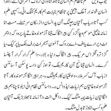
ٹیوب ویل سسٹم نا نظام ہم انسان نا جندانا ودی کروک آسراتی اسے، ہندا
انسان شوندار آ ملک آتیٹی پر تا نظام نا بابت ہم کاریم کننگ اٹی ءِ، کیہی علم و
کسب آتا دریاب آتیان جپنگ آن پد انسان داڑسکان سر مسنے۔ مست انا
زمانہ غاتیٹی موسم و چاگڑد کن پیر انگاک تینا آزموندہ غاتے پاریرہ، کہ دا جمر
اٹ دیر ارے یا اف، اے بروک آ مَون آ جمر اٹ برف بٹک یا پر کیک، یا
گڑا ترونگڑ اس مریک۔ پیر انگاک دنیا ءِ اِلار، دا علم کرار کرار آ چٹسا
کرے۔ انسان تینا سُج آن کاریم ہلک، تو اوڑکن داسہ پوسکن آ سائنسی
ازباب آک کسر ملار، و اوفتیان کاریم ہلنگ ءِ، ہرا پیر انگا آزموندہ کار آتا
آزموندہ غاتیان ہم زیات ایڈوانس ءِ۔ دا سائنسی نظام اٹی اینو نا چنا ہم پیر
انگا تیان زیات پہہ مننگ کیک۔ دا کل انت ءُ؟ زمانہ نا بھلا بڑینک آتیان
علم وکسب انا وڑ تا بدل مننگ۔