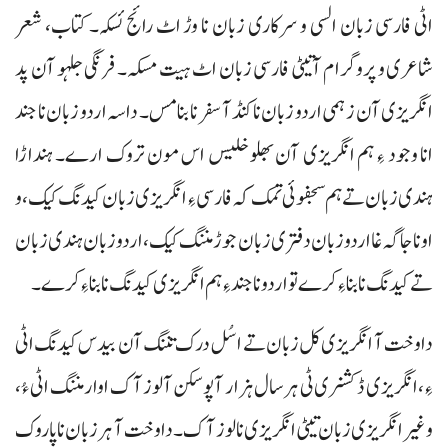
اٹی فارسی زبان السی و سرکاری زبان نا وڑ اٹ رائج ئسکہ۔ کتاب، شعر
شاعری و پروگرام آتیٹی فارسی زبان اٹ ہیت مسکہ۔ فرنگی جلہو آن پد
انگریزی آن زہمی اردو زبان نا کنڈ آ سفر نا بنا مس۔ داسہ اردو زبان نا جند
انا وجود ءِ ہم انگریزی آن بھلو خلیس اس مون تروک ارے۔ ہنداڑا
ہندی زبان تے ہم سجفوئی تمک کہ فارسی ءِ انگریزی زبان کیدنگ کیک، و
اونا جاگہ غا اردو زبان دفتری زبان جوڑ مننگ کیک، اردو زبان ہندی زبان
تے کیدنگ نا بناءِ کرے تو اردو نا جند ءِ ہم انگریزی کیدنگ نا بناءِ کرے۔
دا وخت آ انگریزی کل زبان تے اسُل درک تننگ آن بیدس کیدنگ اٹی
ءِ، انگریزی ڈکشنری ٹی ہر سال ہزار آ پوسکن آ لوز آک اوار مننگ اٹی ءُ،
و غیر انگریزی زبان تیٹی انگریزی نا لوز آک۔ دا وخت آ ہر زبان نا پاروک