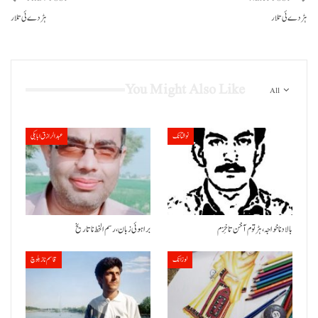
ہڑدے ئی تلار
ہڑدے ئی تلار
You Might Also Like
All
نوشتانک
عبدالرازق ابابکی
بالاد نا خواجہ، ہڑتوم آ خن تا خِزم
براہوئی زبان ،رسم الخط نا تاریخ
لوزانک
قاسم ناز بلوچ