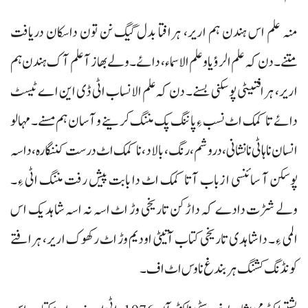
منہ علم اس ہندن ہم اریر، ہرافتا بدل گیگ نن تون داسکان دریافت
متنے۔ دن کہ علم الرؤیا و علم الاسماء، دائے۔ ولے بھاز آ علم آک ہندن ہم
اریر، ہرافتیٹی پوسکنی بسنے۔ دن کہ علم الانساب اٹی ڈی این اے ٹیسٹ
دائے تا کمک اٹ نسب ءِ پاننگ پک مننگ کرینے و آسان ہم مسنے۔ مہالو
انسان نا ہاٹی نا نشانی، دروشم، رنگ، بالاد، نا کمک اٹ درست کننگارہ، داسہ
پوسکن آ سائنسی ازباب آتا کمک اٹ دا بابت پیش رفت مننگ اٹی ءِ۔
ولے شڑت دادے کہ داڑکن تاریخی وڑ اٹ اسہ نہ اسہ شاہدیک اس
المی ءِ۔ دا شاہدی تاریخی کتاب آتیٹی اودیم وڑ اٹ رکھوک اریر، ہرافتے
کونڈنگ کشنگ ہر بندغ نا وس اٹ اف۔