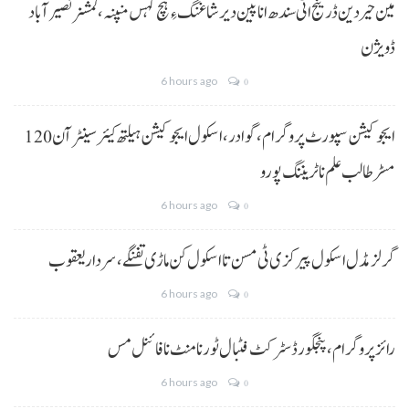
مین حیردین ڈرینج اٹی سندھ انا پین دیر شاغنگ ءِ ہچ گہس منپنہ،کمشنر نصیرآباد
ڈویژن
6 hours ago
0
ایجوکیشن سپورٹ پروگرام،گوادر، اسکول ایجوکیشن ہیلتھ کیئر سینٹر آن 120
مسڑ طالب علم نا ٹریننگ پورو
6 hours ago
0
گرلز مڈل اسکول پیرکزی ٹی مسن تا اسکول کن ماڑی تفنگے، سردار یعقوب
6 hours ago
0
رائز پروگرام، پنجگور ڈسٹرکٹ فٹبال ٹورنامنٹ نا فائنل مس
6 hours ago
0