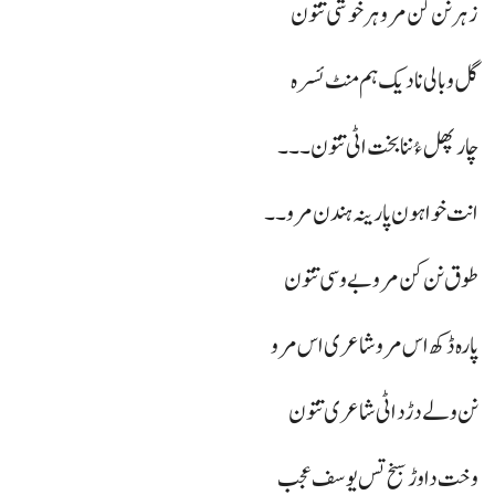
زہر نن کن مرو ہر خوشی تتون
گل و بالی نا دیک ہم منٹ ئسرہ
چار پھل ءُ ننا بخت اٹی تتون۔۔۔
انت خواہون پارینہ ہندن مرو۔۔
طوق نن کن مرو بے وسی تتون
پارہ ڈکھ اس مرو شاعری اس مرو
نن ولے دڑد اٹی شاعری تتون
وخت دا وڑ سبخ تس یوسف عجب