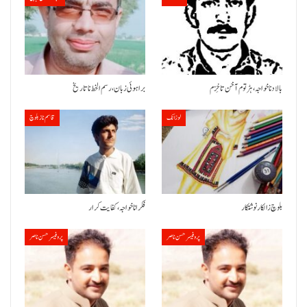
بالاد نا خواجہ، ہڑتوم آ خن تا خِزم
براہوئی زبان ،رسم الخط نا تاریخ
لوزانک
قاسم ناز بلوچ
بلوچ زالکار نوشتکار
فکر انا خواجہ، کفایت کرار
پروفیسر حسن ناصر
پروفیسر حسن ناصر