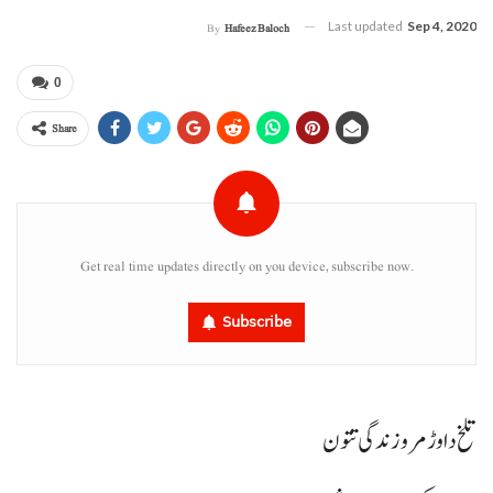
Last updated
Sep 4, 2020
By
Hafeez Baloch
0
Share
Get real time updates directly on you device, subscribe now.
Subscribe
تلخ دا وڑ مرو زندگی تتون