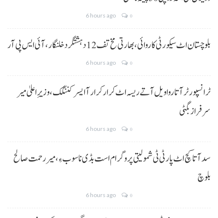
6 hours ago
0
بلوچستان اٹ سیکورٹی کاروائی، بھارتی مخ تف 12 دہشتگرد خلنگار،آئی ایس پی آر
6 hours ago
0
ٹرانسپورٹر آتا روا ویل آتے ریسہ اٹ کرار کرار آ ایسر کننگک ،وزیرِ اعلیٰ میر
سرفراز بگٹی
6 hours ago
0
سد آتا کچ اٹ پارٹی ٹی شمولیتی پروگرام است بڈی نا سوب ءِ،میر رحمت صالح
بلوچ
6 hours ago
0