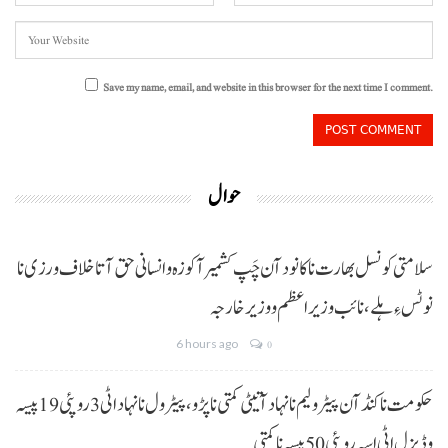
Save my name, email, and website in this browser for the next time I comment.
حوال
سلامتی کونسل بھارت نا کانود آن چَپ کشمیر آ کوزہ و انسانی حق آتا خلاف ورزی نا
نوٹس ءِ ہلے،نائب وزیراعظم و وزیر خارجہ
6 hours ago
0
حکومت نا کنڈ آن پیٹرولیم نا نہاد آتیٹی کمتی نا پڑو،پیٹرول نا نہاد اٹی 3 روپئی 19 پیسہ
و ڈیزل اٹی اسہ روپئی 50 پیسہ نا کمتی