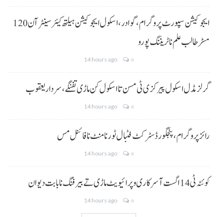
ایجوکیشن سپورٹ پروگرام،گوادر، اسکول ایجوکیشن ہیلتھ کیئر سینٹر آن 120
مسڑ طالب علم نا ٹریننگ پورو
14 hours ago
0
گرلز مڈل اسکول پیرکزی ٹی مسن تا اسکول کن ماڑی تفنگے، سردار یعقوب
14 hours ago
0
رائز پروگرام، پنجگور ڈسٹرکٹ فٹبال ٹورنامنٹ نا فائنل مس
14 hours ago
0
کوئٹہ ٹی 14 اگست آ سرکاری و پرائیویٹ ماڑی تے بیرفنگ نا بابت دیوان
14 hours ago
0