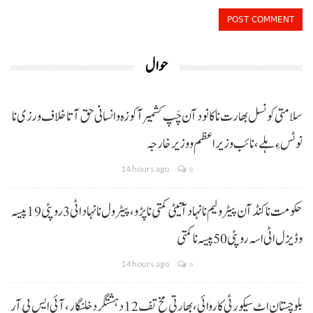
حوال
سلامتی کونسل بھارت نا کانود آن چَپ کشمیر آ کوزہ و انسانی حق آتا خلاف ورزی نا
نوٹس ءِ ہلے،نائب وزیراعظم و وزیر خارجہ
14 hours ago
0
حکومت نا کنڈ آن پیٹرولیم نا نہاد آتیٹی کمتی نا پڑو،پیٹرول نا نہاد اٹی 3 روپئی 19 پیسہ
و ڈیزل اٹی اسہ روپئی 50 پیسہ نا کمتی
14 hours ago
0
بلوچستان اٹ سیکورٹی کاروائی، بھارتی مخ تف 12 دہشتگرد خلنگار،آئی ایس پی آر