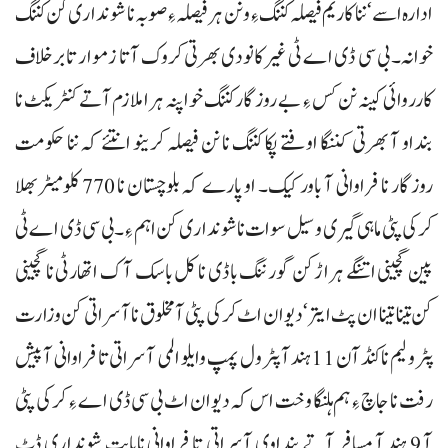
ادارہ اسے‘ ننا کاریم فیصلہ کننگ ءِ و نن ہر فیصلہ ءِ صوبہ نا شونداری کن کننگ
خوانہ۔ بی سی ڈی اے ٹی غیرکانودی بھرتی کروک آتا زموار تا برخلاف
کارروائی کینہ نن کس ءِ بے روزگار کننگ خواپنہ ہرا ملازم آتے کنٹریکٹ نا
بنداو آ بھرتی کننگا اوفتے پکا کننگ نا نن فیصلہ کرینو انتئے کہ ننا حکومت
روزگار نا فراوانی آ باور کیک۔ او پارے کہ بلوچستان نا 770 کلومیٹر بھلا
کرکی پٹی ماہی گیری و سیل سوات نا شونداری کن اہم ءِ۔ بی سی ڈی اے ٹی
پین گچینی اتنگے ہراڑکن گورننگ باڈی نا کل باسک آک اتھارٹی نا گچینی
کن تینا تینا ان پٹ ایتر‘ دیوان اٹ کرکی پٹی آ مخلوق نا آسراتی کن وزارت
پٹرولیم ناکنڈآن 11 ہندآ پٹرول پمپ وایلو المی آسراتی تا فراوانی آ پیش
رفت نا جاچ ءِ ہم ہلنگا وخت اس کہ دیوان اٹ بی سی ڈی اے ءِ کرکی پٹی
آ 9 ہند آ مسافر آتے بنداوی آسراتی تا فراوانی نابابت شونداری ڈٹ