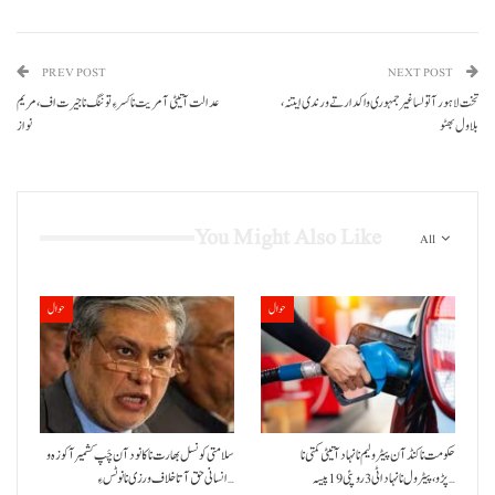
PREV POST
NEXT POST
تخت لاہور آ تولسا غیر جمہوری واکدار تے ورندی ایتنہ،
عدالت آتیٹی آمریت نا کسر ءِ توننگ نا جیرت اف، مریم
بلاول بھٹو
نواز
You Might Also Like
All
حوال
حوال
حکومت نا کنڈ آن پیٹرولیم نا نہاد آتیٹی کمتی نا
سلامتی کونسل بھارت نا کانود آن چَپ کشمیر آ کوزہ و
پڑو،پیٹرول نا نہاد اٹی 3 روپئی 19 پیسہ…
انسانی حق آتا خلاف ورزی نا نوٹس ءِ…