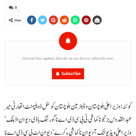
0
Share
Get real time updates directly on you device, subscribe now.
Subscribe
کوئٹہ: وزیراعلیٰ بلوچستان و چیئرمین بلوچستان کوسٹل ڈویلپمنٹ اتھارٹی میر
عبدالقدوس بزنجو ناکماشی ٹی بی سی ڈی اے نا گورننگ باڈی دیوان اڈ ہلک‘
وزیراعلیٰ ویڈیو لنک آ دیوان ناکماشی ءِ کرے‘ دیوان اٹ بی سی ڈی اے نا