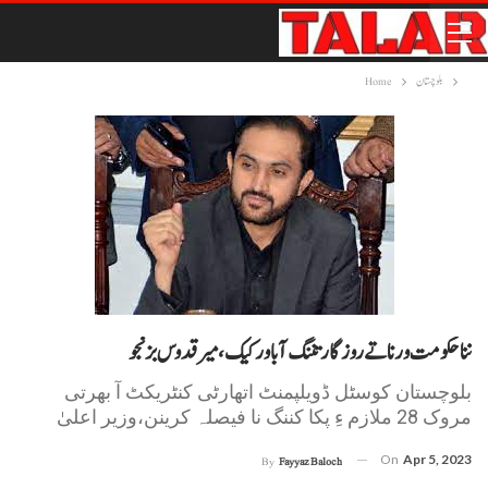
بلوچستان
Home
ننا حکومت ورنا تے روزگار تننگ آ باور کیک، میر قدوس بزنجو
بلوچستان کوسٹل ڈویلپمنٹ اتھارٹی کنٹریکٹ آ بھرتی
مروک 28 ملازم ءِ پکا کننگ نا فیصلہ کرینن،وزیر اعلیٰ
On
Apr 5, 2023
By
Fayyaz Baloch