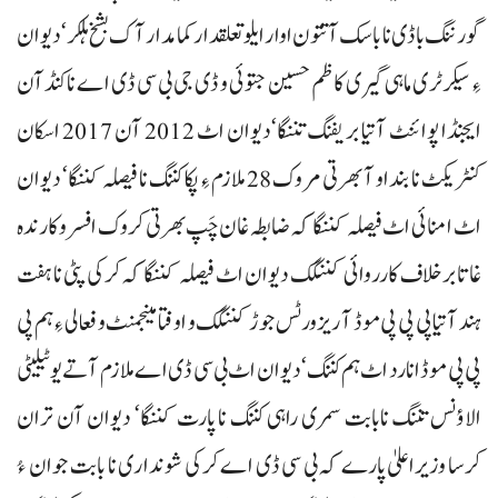
گورننگ باڈی نا باسک آتتون اوار ایلو تعلقدار کمامدار آک بشخ ہلکر‘ دیوان
ءِ سیکرٹری ماہی گیری کاظم حسین جتوئی و ڈی جی بی سی ڈی اے ناکنڈآن
ایجنڈا پوائنٹ آتیا بریفنگ تننگا‘دیوان اٹ 2012 آن 2017 اسکان
کنٹریکٹ نا بنداو آ بھرتی مروک 28 ملازم ءِ پکا کننگ نا فیصلہ کننگا‘ دیوان
اٹ امنائی اٹ فیصلہ کننگا کہ ضابطہ غان چَپ بھرتی کروک افسر وکارندہ
غاتا برخلاف کارروائی کننگک دیوان اٹ فیصلہ کننگا کہ کرکی پٹی نا ہفت
ہند آتیا پی پی پی موڈ آ ریزورٹس جوڑ کننگک و اوفتا مینجمنٹ و فعالی ءِ ہم پی
پی پی موڈ انا رد اٹ ہم کننگ‘ دیوان اٹ بی سی ڈی اے ملازم آتے یوٹیلیٹی
الاؤنس تننگ نابابت سمری راہی کننگ نا پارت کننگا‘ دیوان آن تران
کرسا وزیراعلیٰ پارے کہ بی سی ڈی اے کرکی شونداری نا بابت جوان ءُ