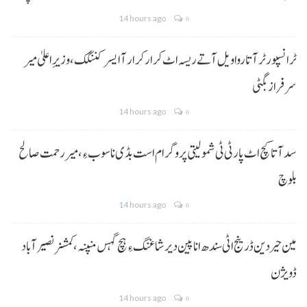
14 hours ago
0
ٹرانسپورٹر آتا روا ویل آتے ریسہ اٹ کرار کرار آ ایسر کننگک ،وزیرِ اعلیٰ میر
سرفراز بگٹی
14 hours ago
0
سد آتا کچ اٹ پارٹی ٹی شمولیتی پروگرام است بڈی نا سوب ءِ،میر رحمت صالح
بلوچ
14 hours ago
0
مین حیردین ڈرینج اٹی سندھ انا پین دیر شاغنگ ءِ ہچ گہس منپنہ،کمشنر نصیرآباد
ڈویژن
14 hours ago
0