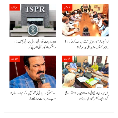
بلوچستان
بلوچستان
ٹرانسپورٹر آتا روا ویل آتے ریسہ اٹ کرار کرار آ
بلوچستان اٹ سیکورٹی کاروائی، بھارتی مخ تف 12
ایسر کننگک ،وزیرِ اعلیٰ میر سرفراز…
دہشتگرد خلنگار،آئی ایس پی آر
بلوچستان
بلوچستان
مین حیردین ڈرینج اٹی سندھ انا پین دیر شاغنگ ءِ ہچ
سد آتا کچ اٹ پارٹی ٹی شمولیتی پروگرام است بڈی نا
گہس منپنہ،کمشنر نصیرآباد ڈویژن
سوب ءِ،میر رحمت صالح بلوچ