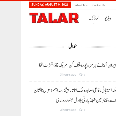
About Talar
Contect Us
SUNDAY, AUGUST 9, 2026
ویڈیو
لوزانک
حوال
یران آبنائے ہرمز ءِ پورو ملنگ کن امریکہ غا 6 شڑت تخا
3 hours ago
0
کہ اسیجائی دفاعی معاہدہ ملک انا تاریخ نا اسہ اہم ءُ مزل نا نشان
سے، چیئرمین پیپلز پارٹی بلاول بھٹو زرداری
3 hours ago
0