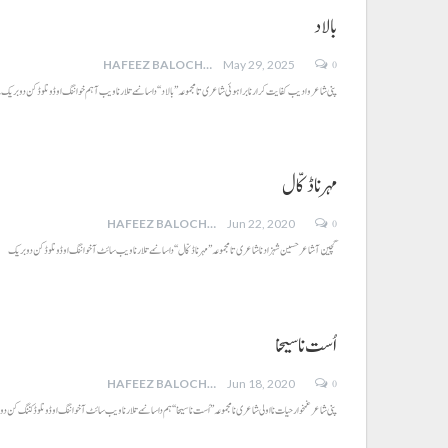
بالاد
0
HAFEEZ BALOCH
May 29, 2025
پنی شاعر وادیب کفایت کرار نابراہوئی شاعری تا مجموعہ ’’بالاد‘‘داسا نمے تلار نا ویب آ ہم خواننگ او ڈونلوڈ کن دو بریک
مہرنا ڈکّال
0
HAFEEZ BALOCH
Jun 22, 2020
گچین آ شاعر حسین شہزاد نا شاعری تا مجموعہ’’مہر نا ڈکّال‘‘داسا نمے تلار نا ویب سائٹ آ خواننگ او ڈونلوڈ کن دو بریک
اُست نا سیخا
0
HAFEEZ BALOCH
Jun 18, 2020
پنی شاعر غمخوار حیات نااولی شاعری نا مجموعہ ’’اُست نا سیخا‘‘ہم داسا نمے تلار نا ویب سائٹ آ خواننگ او ڈونلوڈ کننگ کن د