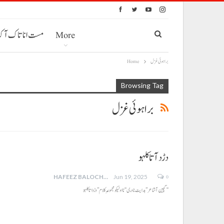
More
مست انا تاک آ
براہوئی غزل
Home
Browsing Tag
براہوئی غزل
دڑد آتا کلہو
0
HAFEEZ BALOCH
Jun 19, 2025
گچین آ شاعر’’ہدایت نادری‘‘ نا اولیکو مجموعہ ِ کلام ’’ دڑداتا کلہو‘‘