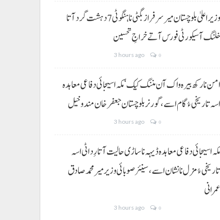
وزیراعلیٰ بلوچستان میر سرفراز بگٹی نا ہنگو ٹی 7 دہشت گرد آتا
لنگ آ سیکورٹی فورس آتے خراجِ تحسین
3 hours ago
0
من نا رکھ بیرہ واک آن مننگ کیک‘ مکہ اسیجائی دفاعی معاہدہ
سہ تاریخی ءُ گام اسے،گورنر بلوچستان جعفر خان مندوخیل
3 hours ago
0
کہ اسیجائی دفاعی معاہدہ ڈیہہ نا ساڑی حالیت آتا رِد اٹی اسہ
اریخی ءُ مزل نا نشان اسے،سینئر صوبائی وزیر میر محمد صادق
مرانی
3 hours ago
0