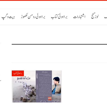
ک
لوز گنج
اشتہارات
براہوئی کتاب
براہوئی رومن لکھوڑ
ہیت و گپ
ا
براہوئی کتاب
م
ا