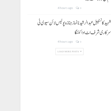
4 hours ago
0
ہید کانسٹیبل عبدالرشید نا نماز جنازہ پولیس لائن سیوی ٹی
رکاری شرف اٹ ادا کننگا
4 hours ago
0
LOAD MORE POSTS