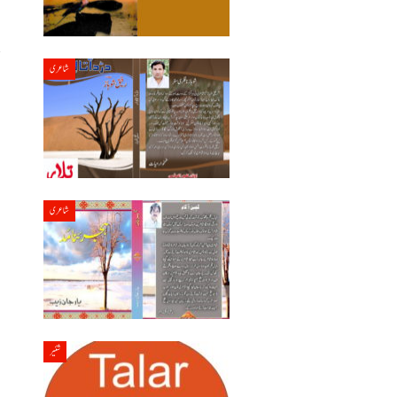
شاعری
ش
س
شاعری
شئیر