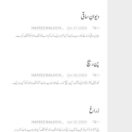
دیوانِ ساقی
0
HAFEEZ BALOCH
Jun 17, 2020
دیوان ساقی داسا نمے تلار ویب سائٹ آن ہم دو بریک اک نم دادے خواننگ او ڈونلوڈ کننگ کیرے۔
پن ریچ
0
HAFEEZ BALOCH
Jun 16, 2020
محمد اقبال ناظر نا شاعری نا مجموعہ ’’پن ریچ‘‘داسہ نمے تلار نا ویب سائٹ آ خواننگ و ڈئاونلوڈ کن دوبریک۔
زراغ
0
HAFEEZ BALOCH
Jun 15, 2020
پنی آ شاعر ڈاکٹر عالم عجیب نا کتاب زراغ داسا نمے خواننگ او ڈونلوڈ کننگ کن تلار نا ویب سائٹ آدو برو۔