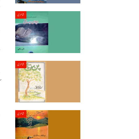
8
شاعری
ا
آ
شاعری
م
ا
شاعری
ف