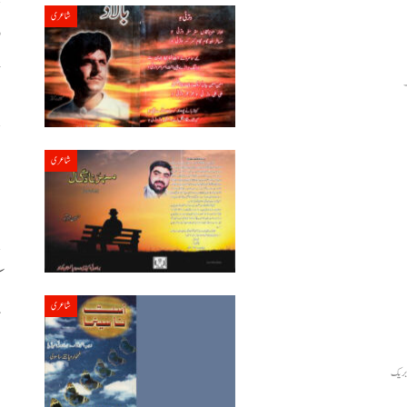
شاعری
خ
۔
ا
شاعری
ا
م
شاعری
ت
ع
و بریک