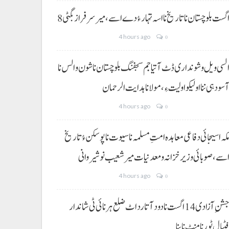
 اگست بلوچستان نا تاریخ نا اسہ تہار ءُ دے اسے، میرسرفراز بگٹی
4 hours ago
0
لسی ویل و شونداری ڈٹ آتیا جم سجفنگ بلوچستان نا شون و الس نا
سودہی ننا اولیکو اولیت ءِ،مولانا ہدایت الرحمان
4 hours ago
0
کہ اسیجائی دفاعی معاہدہ امتِ مسلمہ نا سیوت نا پوسکن ءُ تاریخ
سے، صوبائی وزیر خزانہ و معدنیات میر شعیب نوشیروانی
4 hours ago
0
جشنِ آزادی 14 اگست نا دود آتا رد اٹ ضلع ہرنائی ٹی شاندار
ٹبال ٹورنامنٹ نا بنا