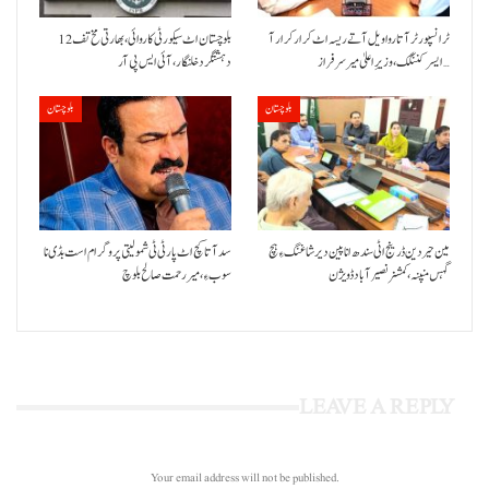
ٹرانسپورٹر آتا روا ویل آتے ریسہ اٹ کرار کرار آ
بلوچستان اٹ سیکورٹی کاروائی، بھارتی مخ تف 12
ایسر کننگک ،وزیرِ اعلیٰ میر سرفراز…
دہشتگرد خلنگار،آئی ایس پی آر
بلوچستان
بلوچستان
مین حیردین ڈرینج اٹی سندھ انا پین دیر شاغنگ ءِ ہچ
سد آتا کچ اٹ پارٹی ٹی شمولیتی پروگرام است بڈی نا
گہس منپنہ،کمشنر نصیرآباد ڈویژن
سوب ءِ،میر رحمت صالح بلوچ
LEAVE A REPLY
Your email address will not be published.