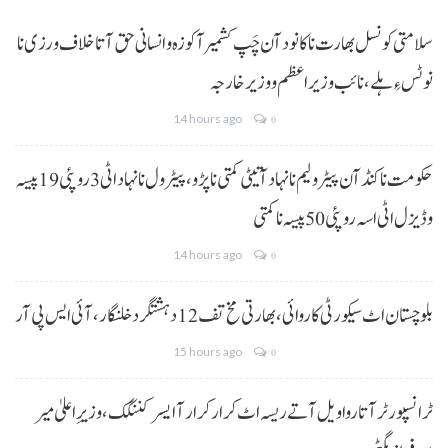
سلامتی کونسل بھارت نا کانود آن چَپ کشمیر آ کوزہ و انسانی حق آتا خلاف ورزی نا
نوٹس ءِ ہلے،نائب وزیراعظم و وزیر خارجہ
14 hours ago
0
حکومت نا کنڈ آن پیٹرولیم نا نہاد آتیٹی کمتی نا پڑو،پیٹرول نا نہاد اٹی 3 روپئی 19 پیسہ
و ڈیزل اٹی اسہ روپئی 50 پیسہ نا کمتی
14 hours ago
0
بلوچستان اٹ سیکورٹی کاروائی، بھارتی مخ تف 12 دہشتگرد خلنگار،آئی ایس پی آر
15 hours ago
0
ٹرانسپورٹر آتا روا ویل آتے ریسہ اٹ کرار کرار آ ایسر کننگک ،وزیرِ اعلیٰ میر