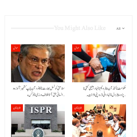
You Might Also Like
All
حوال
حوال
حکومت نا کنڈ آن پیٹرولیم نا نہاد آتیٹی کمتی نا
سلامتی کونسل بھارت نا کانود آن چَپ کشمیر آ کوزہ و
پڑو،پیٹرول نا نہاد اٹی 3 روپئی 19 پیسہ…
انسانی حق آتا خلاف ورزی نا نوٹس ءِ…
بلوچستان
بلوچستان