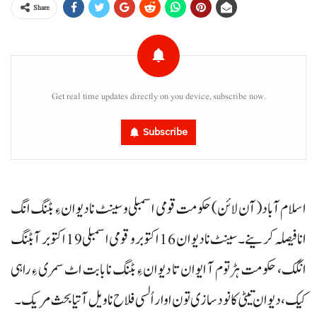
Share
Get real time updates directly on you device, subscribe now.
Subscribe
اسلام آباد(آن لائن) حکومت قومی اسمبلی و سینٹ نا دیوان ءِ بٹنگ انگ
انا فیصلہ کرینے۔ سینٹ نا دیوان 16 اکتوبر و قومی اسمبلی 19 اکتوبر آ بٹنگ
انگک، حکومت ہڑتوم آ ایوان تا دیوان ءِ بٹنگ نا بابت اٹ سمری ءِ راہی
کیک، دیوان تیٹی کانود سازی تون اوار اُلسی فلاح نا ویل آتیا بحث مریک۔