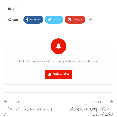
0
Facebook
Twitter
Google+
Share
Get real time updates directly on you device, subscribe now.
Subscribe
PREV POST
NEXT POST
ننے منوئی تمک کہ پاکستان نا شونداری بلوچستان تون
بابری مسیت نا شہادت، بھارتی عدالت کل دوبہ دار آتے
گنڈوک ءِ، گورنر پنجاب
بشخا