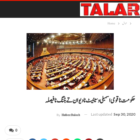
حوال
Home
Last updated
Sep 30, 2020
By
Hafeez Baloch
0