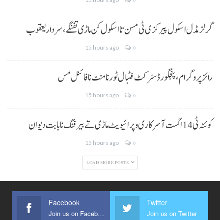
0
گرلز مڈل اسکول پیرکزی ٹی مسن تا اسکول کن ماڑی تفنگے، سردار یعقوب
15 hours ago
0
رائز پروگرام، پنجگور ڈسٹرکٹ فٹبال ٹورنامنٹ نا فائنل مس
15 hours ago
0
کوئٹہ ٹی 14 اگست آ سرکاری و پرائیویٹ ماڑی تے بیرفنگ نا بابت دیوان
15 hours ago
0
LOAD MORE POSTS
Facebook
Twitter
Join us on Facebook
Join us on Twitter