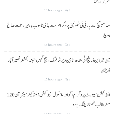
سرفراز بگٹی
15 hours ago
0
سد آتا کچ اٹ پارٹی ٹی شمولیتی پروگرام است بڈی نا سوب ءِ،میر رحمت صالح
بلوچ
15 hours ago
0
مین حیردین ڈرینج اٹی سندھ انا پین دیر شاغنگ ءِ ہچ گہس منپنہ،کمشنر نصیرآباد
ڈویژن
15 hours ago
0
ایجوکیشن سپورٹ پروگرام،گوادر، اسکول ایجوکیشن ہیلتھ کیئر سینٹر آن 120
مسڑ طالب علم نا ٹریننگ پورو
15 hours ago