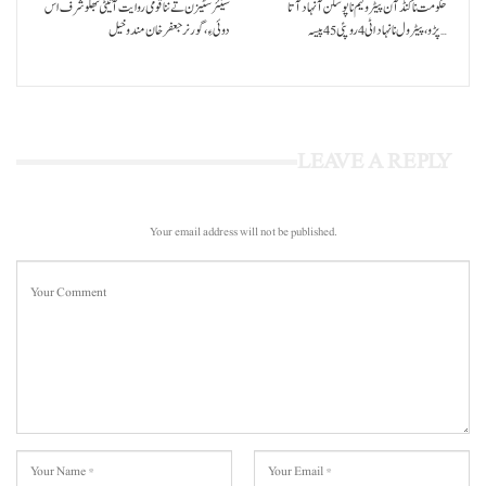
حکومت نا کنڈ آن پیٹرولیم نا پوسکن آ نہاد آتا
سینئر سٹیزن تے ننا قومی روایت آتیٹی بھلو شرف اس
پڑو،پیٹرول نا نہاد اٹی 4 روپئی 45 پیسہ…
دوئی ءِ،گورنر جعفرخان مندوخیل
LEAVE A REPLY
Your email address will not be published.