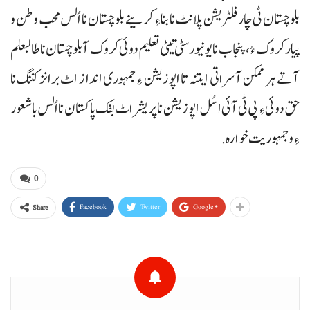
بلوچستان ٹی چار فلٹریشن پلانٹ نا بنا ءِ کرینے بلوچستان نا اُلس محب وطن و
پیار کروک ءُ، پنجاب نا یونیورسٹی تیٹی تعلیم دوئی کروک آ بلوچستان نا طالبعلم
آتے ہر ممکن آسراتی ایتنہ تا اپوزیشن ءِ جمہوری انداز اٹ برانز کننگ نا
حق دوئی ءِ پی ٹی آئی اسُل اپوزیشن نا پریشر اٹ بفک پاکستان نا اُلس باشعور
ءِ و جمہوریت خوارہ.
0
Facebook
Twitter
Google+
Share