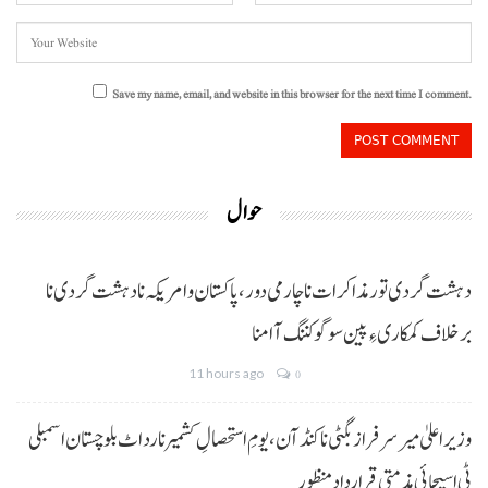
Save my name, email, and website in this browser for the next time I comment.
حوال
دہشت گردی تور مذاکرات نا چارمی دور،پاکستان و امریکہ نا دہشت گردی نا
برخلاف کمکاری ءِ پین سوگو کننگ آ امنا
11 hours ago
0
وزیراعلیٰ میر سرفراز بگٹی نا کنڈ آن،یومِ استحصالِ کشمیر نا رد اٹ بلوچستان اسمبلی
ٹی اسیجائی مذمتی قرارداد منظور