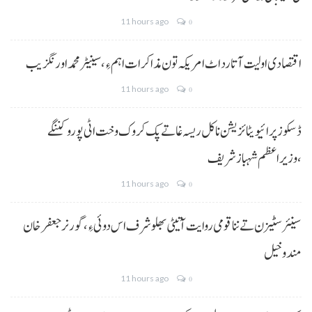
11 hours ago
0
اقتصادی اولیت آتا رد اٹ امریکہ تون مذاکرات اہم ءِ،سینیٹر محمد اورنگزیب
11 hours ago
0
ڈسکوز پرائیویٹائزیشن نا کل ریسہ غاتے پک کروک وخت اٹی پورو کننگے
،وزیراعظم شہباز شریف
11 hours ago
0
سینئر سٹیزن تے ننا قومی روایت آتیٹی بھلو شرف اس دوئی ءِ،گورنر جعفرخان
مندوخیل
11 hours ago
0