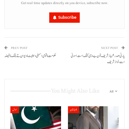
Get real time updates directly on you device, subscribe now.
Subscribe
PREV POST
NEXT POST
پارٹی صدر شہبازشریف تون بے وڑی کننگ است ہسونی
اسے، نوازشریف
You Might Also Like
All
بلوچستان
حوال