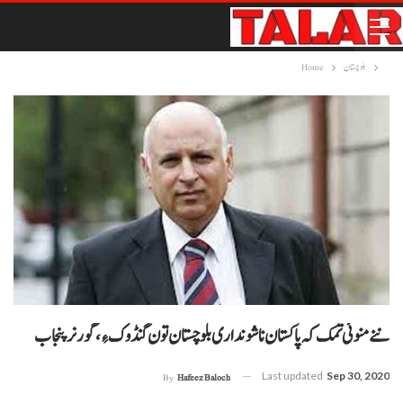
بلوچستان
Home
ننے منوئی تمک کہ پاکستان نا شونداری بلوچستان تون گنڈوک ءِ، گورنر پنجاب
Last updated
Sep 30, 2020
By
Hafeez Baloch