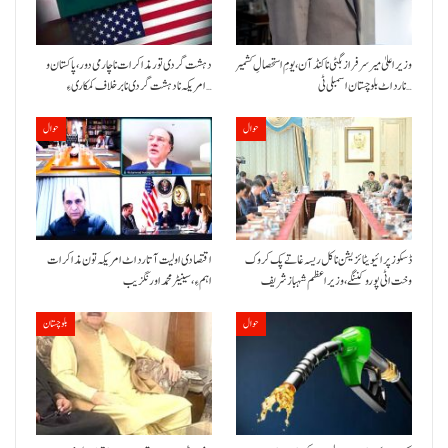
وزیراعلیٰ میر سرفراز بگٹی نا کنڈ آن،یومِ استحصالِ کشمیر
دہشت گردی تور مذاکرات نا چارمی دور،پاکستان و
نا رد اٹ بلوچستان اسمبلی ٹی…
امریکہ نا دہشت گردی نا برخلاف کمکاری ءِ…
حوال
حوال
ڈسکوز پرائیویٹائزیشن نا کل ریسہ غاتے پک کروک
اقتصادی اولیت آتا رد اٹ امریکہ تون مذاکرات
وخت اٹی پورو کننگے ،وزیراعظم شہباز شریف
اہم ءِ،سینیٹر محمد اورنگزیب
حوال
بلوچستان