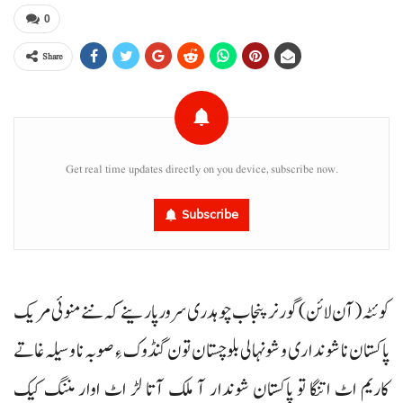
0
Share
Get real time updates directly on you device, subscribe now.
Subscribe
کوئٹہ (آن لائن)گورنر پنجاب چوہدری سرور پارینے کہ ننے منوئی مریک
پاکستان نا شونداری و شونہالی بلوچستان تون گنڈوک ءِ صوبہ نا وسیلہ غاتے
کاریم اٹ اتنگا تو پاکستان شوندار آ ملک آتا لڑ اٹ اوار مننگ کیک