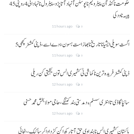
حکومت نا کنڈ آن پیٹرولیم نا پوسکن آ نہاد آتا پڑو،پیٹرول نا نہاد اٹی 4 روپئی 45
پیسہ نا ودکی
11 hours ago
0
5 اگست سویلی ایشیا نا تاریخ نا بھاز است ہسون ءُ دے اسے،ڈپٹی کمشنر کچھی
11 hours ago
0
ڈپٹی کمشنر فریدہ ترین نا کماشی ٹی کشمیری الس تون یکجہتی کن ریلی
12 hours ago
0
سائپا گاڈی تا انٹری سسٹم ءِ دمدستی بند کننگے، حاجی مولا بخش محمد حسنی
12 hours ago
0
پاکستان کشمیری الس نا بنداوی حق آتا رکھ اکن کڑد ادا کرسا کیک ،بنجائی