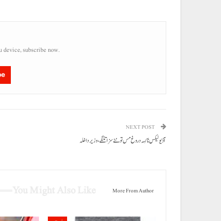
u device, subscribe now.
be
NEXT POST
آڈیو لیکس نا کِسہ دروغ مس تو ننے سزا تننگے، وزیر داخلہ
You Might Also Like
More From Author