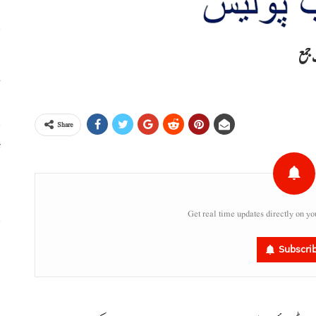
خ
Share
ٹ
،
Get real time updates directly on yo
س
Subscri
ر