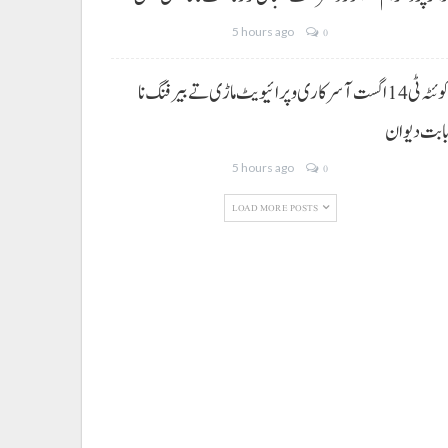
5 hours ago
0
کوئٹہ ٹی 14 اگست آ سرکاری و پرائیویٹ ماڑی تے بیرفنگ نا
ابت دیوان
5 hours ago
0
LOAD MORE POSTS