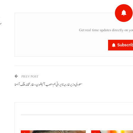
Get real time updates directly on yo
ب
Subscri
PREV POST
سعودی وزیر خارجہ نا ایرانی ہم منصب آ ٹیلفون، سفارتخانہ ملنگ آ امنا