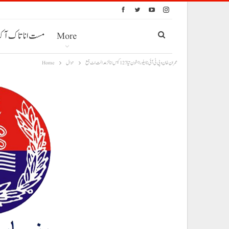
More
مست انا تاک آ
عمران خان و پی ٹی آئی نا ایلو راہشون تیا 127 کیس انا لڑ عدالت اٹ جمع
حوال
Home