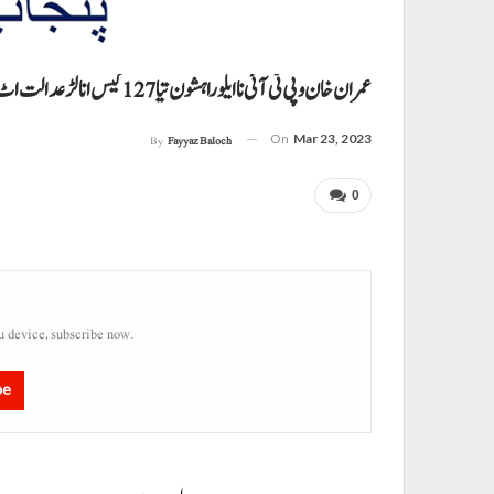
عمران خان و پی ٹی آئی نا ایلو راہشون تیا 127 کیس انا لڑ عدالت اٹ جمع
On
Mar 23, 2023
By
Fayyaz Baloch
0
u device, subscribe now.
be