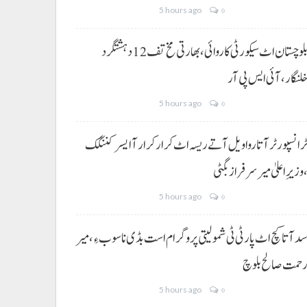
5 hours ago
0
بلوچستان اٹ سیکورٹی کاروائی، بھارتی مخ تف 12 دہشتگرد
لنگار،آئی ایس پی آر
5 hours ago
0
رانسپورٹر آتا روا ویل آتے ریسہ اٹ کرار کرار آ ایسر کننگک
وزیرِ اعلیٰ میر سرفراز بگٹی
5 hours ago
0
د آتا کچ اٹ پارٹی ٹی شمولیتی پروگرام است بڈی نا سوب ءِ،میر
حمت صالح بلوچ
5 hours ago
0