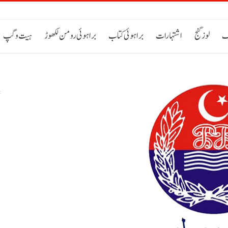
ک
لوز گنج
اشتہارات
براہوئی کتاب
براہوئی رومن لکھوڑ
ہیت و گپ
س
خ
ح
اٹی 