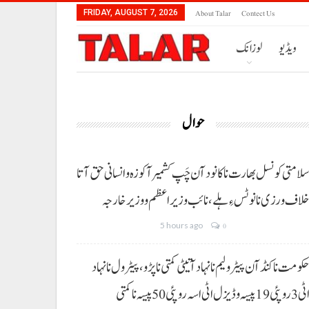
About Talar
Contect Us
FRIDAY, AUGUST 7, 2026
ویڈیو
لوزانک
حوال
لامتی کونسل بھارت نا کانود آن چَپ کشمیر آ کوزہ و انسانی حق آتا
لاف ورزی نا نوٹس ءِ ہلے،نائب وزیراعظم و وزیر خارجہ
5 hours ago
0
کومت نا کنڈ آن پیٹرولیم نا نہاد آتیٹی کمتی نا پڑو،پیٹرول نا نہاد
3 روپئی 19 پیسہ و ڈیزل اٹی اسہ روپئی 50 پیسہ نا کمتی