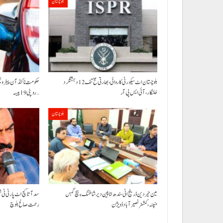
بلوچستان
بلوچستان اٹ سیکورٹی کاروائی، بھارتی مخ تف 12 دہشتگرد
خلنگار،آئی ایس پی آر
روپئی 19 پیسہ…
بلوچستان
مین حیردین ڈرینج اٹی سندھ انا پین دیر شاغنگ ءِ ہچ گہس
سد آتا کچ اٹ پارٹی ٹی 
منپنہ،کمشنر نصیرآباد ڈویژن
رحمت صالح بلوچ