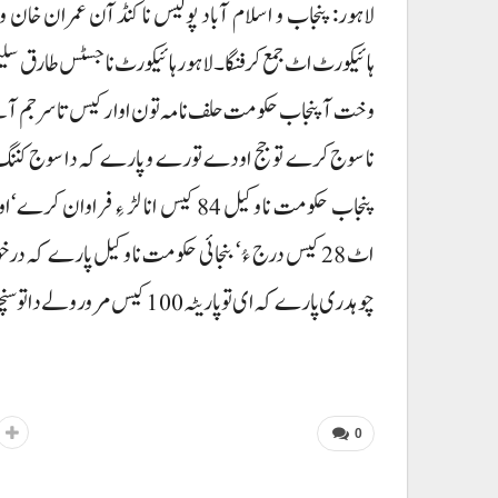
ہائیکورٹ اٹ جمع کرفنگا۔ لاہور ہائیکورٹ نا جسٹس طارق سلیم
وخت آ پنجاب حکومت حلف نامہ تون اوار کیس تا سرجم آ
اٹ 28 کیس درج ءُ‘ بنجائی حکومت نا وکیل پارے کہ
چوہدری پارے کہ ای تو پاریٹہ 100کیس مرور ولے دا تو سنچری آن ایپار مسنو۔
0