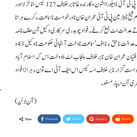
لاہور: پنجاب و اسلام آباد پولیس نا کنڈآن عمران خان و پی ٹی آئی ناایلوراہشون وکارندہ غاتا برخلاف 127 کیس انا لڑ لاہور
م
 شیخ چیئرمین پی ٹی آئی عمران خان نا درخواست نا سماعت ءِ کرے ہرانا
م
تے عدالت اٹ جمع کرفے۔ فواد چوہدری سرکاری وکیل آن حلف نامہ
نا سوج کرے تو جج اودے تورے و پارے کہ دا سوج کننگ عدالت نا حق ءِ نا اف‘ سماعت ناوخت آ بنجائی حکومت نا وکیل 43 و
ا
پنجاب حکومت نا وکیل 84 کیس انا لڑ ءِ فراوان کرے‘اوفتیان عمران خان نا برخلاف پنجاب اٹ 6 وخت اس کہ اسلام آباد
س
 درخواست گزار نا برخلاف اسہ کیس اس ایف آئی اے تون ءِ ہراڑا فواد
گ
(آن لائن)
س
Facebook
Twitter
Google+
ReddIt
Share
ر