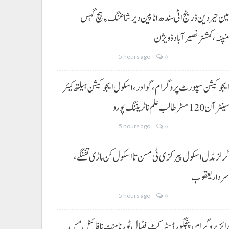
ین حیردین ڈرینج اٹی سندھ انا پین دیر شاغنگ ءِ ہچ گہس
نپنہ،کمشنر نصیرآباد ڈویژن
5 hours ago
0
یجوکیشن سپورٹ پروگرام،گوادر، اسکول ایجوکیشن ہیلتھ کیئر
ینٹر آن 120 مسڑ طالب علم نا ٹریننگ پورو
5 hours ago
0
رلز مڈل اسکول پیرکزی ٹی مسن تا اسکول کن ماڑی تفنگے،
ردار یعقوب
5 hours ago
0
ائز پروگرام، پنجگور ڈسٹرکٹ فٹبال ٹورنامنٹ نا فائنل مس