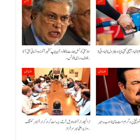
حوال
حوال
حکومت نا کنڈ آن پیٹرولیم نا نہاد آتیٹی کمتی نا پڑو،پیٹرول نا نہاد اٹی 3
سلامتی کونسل بھارت نا کانود آن چَپ کشمیر آ کوزہ و انسانی حق آتا
خلاف ورزی نا نوٹس ءِ…
بلوچستان
بلوچستان
شمولیتی پروگرام است بڈی نا سوب ءِ،میر
ٹرانسپورٹر آتا روا ویل آتے ریسہ اٹ کرار کرار آ ایسر کننگک
،وزیرِ اعلیٰ میر سرفراز…