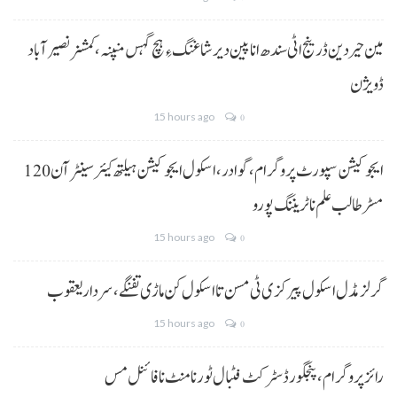
مین حیردین ڈرینج اٹی سندھ انا پین دیر شاغنگ ءِ ہچ گہس منپنہ،کمشنر نصیرآباد
ڈویژن
15 hours ago
0
ایجوکیشن سپورٹ پروگرام،گوادر، اسکول ایجوکیشن ہیلتھ کیئر سینٹر آن 120
مسڑ طالب علم نا ٹریننگ پورو
15 hours ago
0
گرلز مڈل اسکول پیرکزی ٹی مسن تا اسکول کن ماڑی تفنگے، سردار یعقوب
15 hours ago
0
رائز پروگرام، پنجگور ڈسٹرکٹ فٹبال ٹورنامنٹ نا فائنل مس