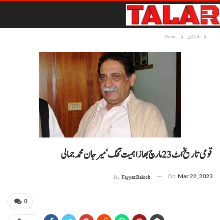
بلوچستان
Home
قومی تاریخ اٹ 23 مارچ بھاز اہمیت تخک‘ میر جان محمد جمالی
On
Mar 22, 2023
By
Fayyaz Baloch
0