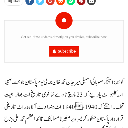
Share
Get real time updates directly on you device, subscribe now.
Subscribe
کوئٹہ: اسپیکرصوبائی اسمبلی میرجان محمد خان جمالی یوم پاکستان نا وخت آ تینا
اسہ کلہو اٹ پارینے کہ 23 مارچ نا دے ننا قومی تاریخ اٹ بھاز اہمیت
تخک۔ انتئے کہ 1940ء 1940 اٹ ہندا دے آ لاہور اٹ تاریخی
قرار داد پاکستان منظور کریسر و برصغیر نا مسلمانک قائد اعظم محمد علی جناح