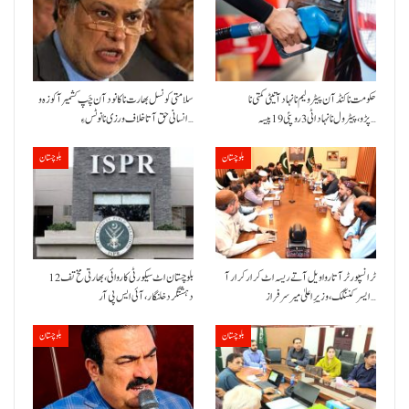
حکومت نا کنڈ آن پیٹرولیم نا نہاد آتیٹی کمتی نا
سلامتی کونسل بھارت نا کانود آن چَپ کشمیر آ کوزہ و
پڑو،پیٹرول نا نہاد اٹی 3 روپئی 19 پیسہ…
انسانی حق آتا خلاف ورزی نا نوٹس ءِ…
بلوچستان
بلوچستان
ٹرانسپورٹر آتا روا ویل آتے ریسہ اٹ کرار کرار آ
بلوچستان اٹ سیکورٹی کاروائی، بھارتی مخ تف 12
ایسر کننگک ،وزیرِ اعلیٰ میر سرفراز…
دہشتگرد خلنگار،آئی ایس پی آر
بلوچستان
بلوچستان