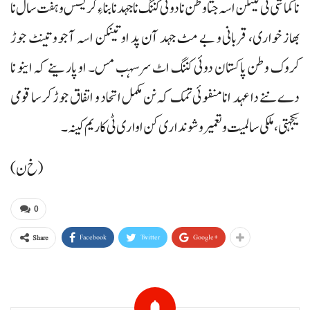
نا کماشی ٹی تینکن اسہ جتا وطن نا دوئی کننگ نا جہد نا بنا ءِ کریسس و ہفت سال نا
بھاز خواری، قربانی و بے مٹ جہد آن پد او تینکن اسہ آجو و تینٹ جوڑ
کروک وطن پاکستان دوئی کننگ اٹ سرسہب مس۔ او پارینے کہ اینو نا
دے ننے دا عہد انا منفوئی تمک کہ نن مکمل اتحاد و اتفاق جوڑ کرسا قومی
یکجہتی، ملکی سالمیت و تعمیر و شونداری کن اواری ٹی کاریم کینہ۔
(خ ن)
0
Facebook
Twitter
Google+
Share