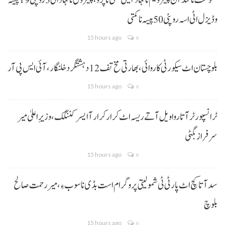
حکومت نا کنڈ آن پیٹرولیم نا نہاد آتیٹی کمتی نا پڑو،پیٹرول نا نہاد اٹی 3 روپئی 19 پیسہ
و ڈیزل اٹی اسہ روپئی 50 پیسہ نا کمتی
15 hours ago
0
بلوچستان اٹ سیکورٹی کاروائی، بھارتی مخ تف 12 دہشتگرد خلنگار،آئی ایس پی آر
15 hours ago
0
ٹرانسپورٹر آتا روا ویل آتے ریسہ اٹ کرار کرار آ ایسر کننگک ،وزیرِ اعلیٰ میر
سرفراز بگٹی
15 hours ago
0
سد آتا کچ اٹ پارٹی ٹی شمولیتی پروگرام است بڈی نا سوب ءِ،میر رحمت صالح
بلوچ
15 hours ago
0