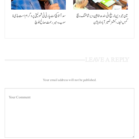
مین حیردین ڈرینج اٹی سندھ انا پین دیر شاغنگ ءِ ہچ
سد آتا کچ اٹ پارٹی ٹی شمولیتی پروگرام است بڈی نا
گہس منپنہ،کمشنر نصیرآباد ڈویژن
سوب ءِ،میر رحمت صالح بلوچ
LEAVE A REPLY
Your email address will not be published.