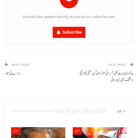
Get real time updates directly on you device, subscribe now.
Subscribe
PREV POST
NEXT POST
جانجوڑی نا بابت کل آسراتی تا فراوانی کن عملی گام گیج
ہڑ دے ئی تلار
ہرفنگک‘ ڈی سی ہرنائی
You Might Also Like
All
حوال
حوال