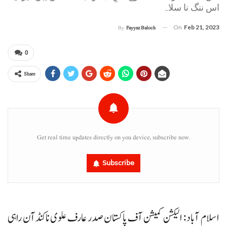
اس ننگ نا سلاہ
On
Feb 21, 2023
By
Fayyaz Baloch
0
Share
Get real time updates directly on you device, subscribe now.
Subscribe
اسلام آباد : الیکشن کمیشن آف پاکستان صدر عارف علوی ناکنڈآن راہی