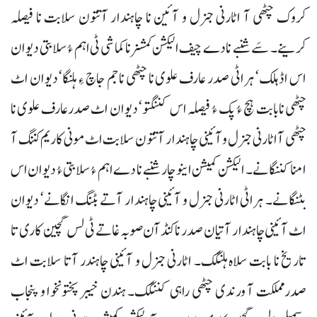
کروک چٹھی آ اٹارنی جنرل و آئین نا چاہندار آتتون سلابت نا فیصلہ
کرینے۔ سَے شنبے نا دے چیف الیکشن کمشنر ناکماشی ٹی اہم ءُ سلابتی دیوان
اس اڈہلک‘ ہراٹی صدر عارف علوی نا چٹھی نا جم جاچ ءِ ہلنگا‘ دیوان اٹ
چٹھی نابابت ہچ ءُ پک ءُ فیصلہ اس کننگتو‘ دیوان اٹ صدرعارف علوی نا
چٹھی آ اٹارنی جنرل و آئینی چاہندار آتتون سلابت اٹ مونی کاریم کننگ آ
امنا کننگانے۔ الیکشن کمیشن اینو چار شنبے نا دے اہم ءُ سلابتی ءُ دیوان اس
بٹنگانے۔ ہراٹی اٹارنی جنرل و آئینی چاہندار آتے بٹنگ انگانے‘ دیوان
اٹ آئینی چاہندار آتیان صدر ناکنڈآن صوبہ غاتے ٹی لس گچین کاری تا
تاریخ نا بابت سلاہ ہلنگک۔ اٹارنی جنرل و آئینی چاہندر آتا سلابت اٹ
صدرمملکت آ ورندی چٹھی راہی کننگک۔ ہندن خیبر پختونخوا و پنجاب