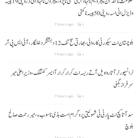
حکومت نا کنڈ آن پیٹرولیم نا نہاد آتیٹی کمتی نا پڑو،پیٹرول نا نہاد اٹی 3 روپئی 19 پیسہ
و ڈیزل اٹی اسہ روپئی 50 پیسہ نا کمتی
7 hours ago
0
بلوچستان اٹ سیکورٹی کاروائی، بھارتی مخ تف 12 دہشتگرد خلنگار،آئی ایس پی آر
7 hours ago
0
ٹرانسپورٹر آتا روا ویل آتے ریسہ اٹ کرار کرار آ ایسر کننگک ،وزیرِ اعلیٰ میر
سرفراز بگٹی
7 hours ago
0
سد آتا کچ اٹ پارٹی ٹی شمولیتی پروگرام است بڈی نا سوب ءِ،میر رحمت صالح
بلوچ
7 hours ago