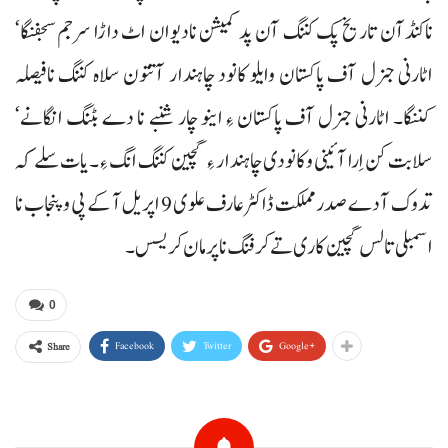
ناکنڈآن تاریخ پک کننگ آن پد کمیشن نادیوان اٹ داڑا سرجم سجفنگا‘
اٹارنی جنرل آف پاکستان وایلو کانود چاہندار آتتون سلاہ کننگ نافیصلہ
کننگا۔ اٹارنی جنرل آف پاکستان ءِ اینو چار شنبے نا دے بٹنگ انگانے‘
سلابت کن اِرا آئینی وکانودی چاہندار ءِ گچین کننگ انگ ءِ۔ یات سلے کہ
تدوک آ دے صدر مملکت ڈاکٹر عارف علوی 9 اپریل آ کے پی و پنجاب نا
اسمبلی تا لس گچین کاری تے کرفنگ نا پرمان کریسس۔
0
Facebook
Twitter
Google+
Share