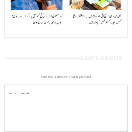
مین حیردین ڈرینج اٹی سندھ انا پین دیر شاغنگ ءِ ہچ
سد آتا کچ اٹ پارٹی ٹی شمولیتی پروگرام است بڈی نا
گہس منپنہ،کمشنر نصیرآباد ڈویژن
سوب ءِ،میر رحمت صالح بلوچ
LEAVE A REPLY
Your email address will not be published.