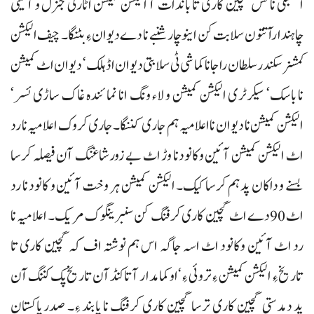
اسمبلی نا لس گچین کاری تا باندات آ الیکشن کمیشن اٹارنی جنرل و آئینی
چاہندارآتتون سلابت کن اینو چار شنبے نا دے دیوان ءِ بٹنگا۔ چیف الیکشن
کمشنر سکندر سلطان راجا ناکماشی ٹی سلابتی دیوان اڈہلک‘ دیوان اٹ کمیشن
نا باسک‘ سیکرٹری الیکشن کمیشن و لاء ونگ انا نمائندہ غاک ساڑی ئسر‘
الیکشن کمیشن نا دیوان نا اعلامیہ ہم جاری کننگا۔ جاری کروک اعلامیہ نا رد
اٹ الیکشن کمیشن آئین وکانودنا وڑ اٹ بے زورشاغنگ آن فیصلہ کرسا
بسنے و داکان پد ہم کرسا کیک۔ الیکشن کمیشن ہر وخت آئین و کانود نا رد
اٹ 90دے اٹ گچین کاری کرفنگ کن سنبرینگوک مریک۔ اعلامیہ نا
رد اٹ آئین وکانود اٹ اسہ جاگہ اس ہم نوشتہ اف کہ گچین کاری تا
تاریخ ءِ الیکشن کمیشن ءِ تروئی ءِ‘ او کمامدار آتا کنڈآن تاریخ پک کننگ آن
پد دمدستی گچین کاری ترسا گچین کاری کرفنگ نا پابند ءِ۔ صدر پاکستان