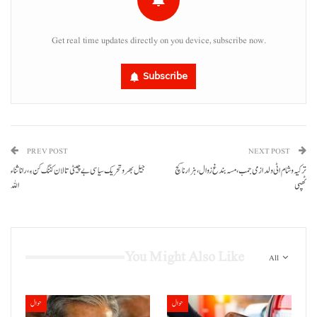
Get real time updates directly on you device, subscribe now.
Subscribe
PREV POST
NEXT POST
ترکیہ و شام اٹی ولدا زمی جمب، مسہ بندغ زوال، ہزار نا کچ
جیل بھرو تحریک سیاسی بے چیٹی تالان کننگ کن ءِ، رانا ثناء
ٹھپی
اللہ
You Might Also Like
All
حوال
حوال