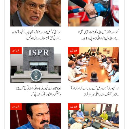
حکومت نا کنڈ آن پیٹرولیم نا نہاد آتیٹی کمتی نا
سلامتی کونسل بھارت نا کانود آن چَپ کشمیر آ کوزہ و
پڑو،پیٹرول نا نہاد اٹی 3 روپئی 19 پیسہ…
انسانی حق آتا خلاف ورزی نا نوٹس ءِ…
بلوچستان
بلوچستان
ٹرانسپورٹر آتا روا ویل آتے ریسہ اٹ کرار کرار آ
بلوچستان اٹ سیکورٹی کاروائی، بھارتی مخ تف 12
ایسر کننگک ،وزیرِ اعلیٰ میر سرفراز…
دہشتگرد خلنگار،آئی ایس پی آر
بلوچستان
بلوچستان