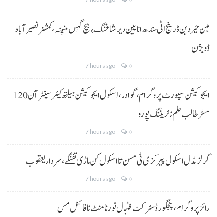
0
مین حیردین ڈرینج اٹی سندھ انا پین دیر شاغنگ ءِ ہچ گہس منپنہ،کمشنر نصیرآباد
ڈویژن
7 hours ago
0
ایجوکیشن سپورٹ پروگرام،گوادر، اسکول ایجوکیشن ہیلتھ کیئر سینٹر آن 120
مسڑ طالب علم نا ٹریننگ پورو
7 hours ago
0
گرلز مڈل اسکول پیرکزی ٹی مسن تا اسکول کن ماڑی تفنگے، سردار یعقوب
7 hours ago
0
رائز پروگرام، پنجگور ڈسٹرکٹ فٹبال ٹورنامنٹ نا فائنل مس