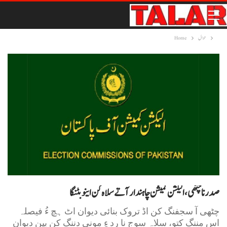
حوال
Home
صدر نا چٹھی، الیکشن کمیشن چاہندار آتے سلاہ کن اینو بٹنگا
چٹھی آ سجفنگ کن اڈ تروک بنائی دیوان اٹ ہچ ءُ فیصلہ
اس مننگ کتو، سلاہ سوج نا رِد ءِ مونی دننگ کن یپن دیوان