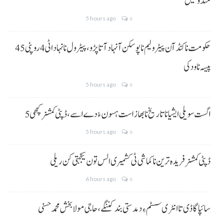
مندوخیل
5 hours ago
0
حکومت نا کنڈ آن پیٹرولیم نا پوسکن آ نہاد آتا پڑو،پیٹرول نا نہاد اٹی 4 روپئی 45
پیسہ نا ودکی
5 hours ago
0
5 اگست سویلی ایشیا نا تاریخ نا بھاز است ہسون ءُ دے اسے،ڈپٹی کمشنر کچھی
5 hours ago
0
ڈپٹی کمشنر فریدہ ترین نا کماشی ٹی کشمیری الس تون یکجہتی کن ریلی
6 hours ago
0
سائپا گاڈی تا انٹری سسٹم ءِ دمدستی بند کننگے، حاجی مولا بخش محمد حسنی