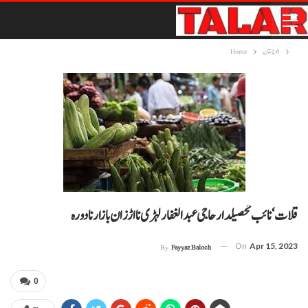
بلوچستان
Home
قلات‘ نائب تحصیلدار حاجی عبدالغفار لہڑی نا اڑزان بازار نا دورہ
On
Apr 15, 2023
By
Fayyaz Baloch
0