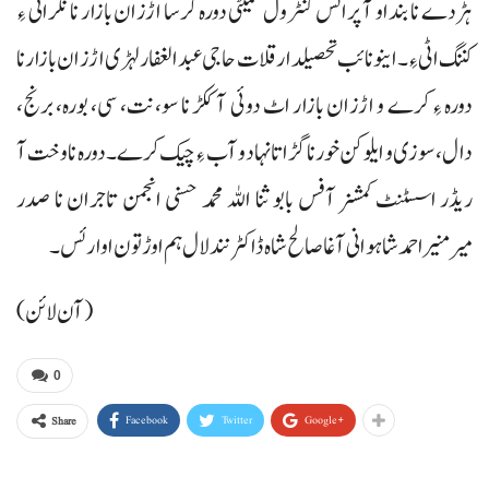
ہڑدے نا بنداو آ پرائس کنٹرول کمیٹی دورہ کرسا اڑزان بازار نا نگرانی ءِ
کننگ اٹی ءِ۔ اینو نائب تحصیلدار قلات حاجی عبدالغفار لہڑی اڑزان بازار نا
دورہ ءِ کرے و اڑزان بازار اٹ دوئی آ ککڑ نا سو، نت، سی، بورہ، برنج،
دال، سوزی و ایلو کن خور نا گڑاتا نہاد و آب ءِ چیک کرے۔ دورہ نا وخت آ
ریڈر اسسٹنٹ کمشنر آفس بابو ثنا اللہ محمد حسنی انجمن تاجران نا صدر
میرمنیر احمد شاہوانی آغا صالح شاہ ڈاکٹر نند لال ہم اوڑتون اوار ئس۔
(آن لائن)
0
Facebook
Twitter
Google+
Share