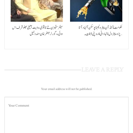
حکومت نا کنڈ آن پیٹرولیم نا پوسکن آ نہاد آتا
سینئر سٹیزن تے ننا قومی روایت آتیٹی بھلو شرف اس
پڑو،پیٹرول نا نہاد اٹی 4 روپئی 45 پیسہ…
دوئی ءِ،گورنر جعفرخان مندوخیل
LEAVE A REPLY
Your email address will not be published.