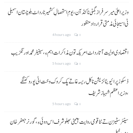
وزیراعلیٰ میر سرفراز بگٹی نا کنڈ آن،یومِ استحصالِ کشمیر نا رد اٹ بلوچستان اسمبلی
ٹی اسیجائی مذمتی قرارداد منظور
4 hours ago
0
اقتصادی اولیت آتا رد اٹ امریکہ تون مذاکرات اہم ءِ،سینیٹر محمد اورنگزیب
5 hours ago
0
ڈسکوز پرائیویٹائزیشن نا کل ریسہ غاتے پک کروک وخت اٹی پورو کننگے
،وزیراعظم شہباز شریف
5 hours ago
0
سینئر سٹیزن تے ننا قومی روایت آتیٹی بھلو شرف اس دوئی ءِ،گورنر جعفرخان