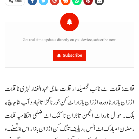
Share
Get real time updates directly on you device, subscribe now.
Subscribe
قلات: قلات اٹ نائب تحصیلدار قلات حاجی عبدالغفار لہڑی نا قلات
اڑزان بازار نا دورہ، اڑزان بازار اٹ کن خور نا گڑاتا نہاد و آب انا جاچ ءِ
ہلک۔ حوال نا رداٹ انجمن تاجران نا کمک اٹ ضلعی انتظامیہ قلات
رمضان المبارک اٹ اُلس ءِ ریلیف تننگ کن اڑزان بازار اس اڈ تسنے۔ و