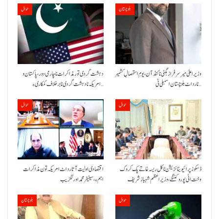
بلوچستان
حوال
وزیراعلیٰ میر سرفراز بگٹی نا کنڈ آن،یومِ استحصالِ کشمیر
دہشت گردی تور مذاکرات نا چارمی دور،پاکستان و
نا رد اٹ بلوچستان اسمبلی ٹی…
امریکہ نا دہشت گردی نا برخلاف کمکاری ءِ…
حوال
حوال
ڈسکوز پرائیویٹائزیشن نا کل ریسہ غاتے پک کروک
اقتصادی اولیت آتا رد اٹ امریکہ تون مذاکرات
وخت اٹی پورو کننگے ،وزیراعظم شہباز شریف
اہم ءِ،سینیٹر محمد اورنگزیب
حوال
بلوچستان