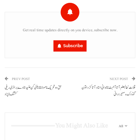
Get real time updates directly on you device, subscribe now.
Subscribe
PREV POST
NEXT POST
قلات‘ طالبعلم آتا آخبت نا جوانی استاد آتا کڑد اتون
حق دو تحریک نا مولانا نا یلئی کن عئید انا دے برانزی ریلی
گنڈوک ءِ‘ منیر درانی
کشنگ نا پڑو
You Might Also Like
All