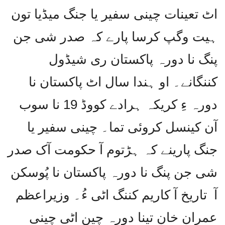
اٹ تعینات چینی سفیر یا جنگ میڈیا تون
ہیت وگپ کرسا پارے کہ صدر شی جن
پنگ نا دورہ پاکستان ری شیڈول
کننگانے۔ او ہندا سال اٹ پاکستان نا
دورہ ءِ کریکہ ہرادے کووڈ 19 نا سوب
آن کینسل کروئی تما۔ چینی سفیر یا
جنگ پارینے کہ ہڑتوم آ حکومت آک صدر
شی جن پنگ نا دورہ پاکستان نا پُوسکن
آ
تاریخ آ کاریم کننگ اٹی ءُ۔ وزیراعظم
عمران خان تینا دورہ چین اٹی چینی