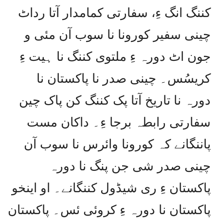
کننگ انگ ءِ، سفارتی کمامدار آتا رداٹ
چینی سفیر کورونا نا سوب آن مئی و
جون اٹ دورہ ءِ ملتوی کننگ نا ہیت ءِ
کریسُس۔ چینی صدر نا پاکستان نا
دورہ نا تاریخ آتا پک کننگ کن پاک چین
سفارتی رابطہ برجا ءِ۔ داکان مست
پاننگانے کہ کورونا وائرس نا سوب آن
چینی صدر شی جن پنگ نا دورہ
پاکستان ءِ ری شیڈول کننگانے۔ او اینخو
پاکستان نا دورہ ءِ کروئی ئس۔ پاکستان