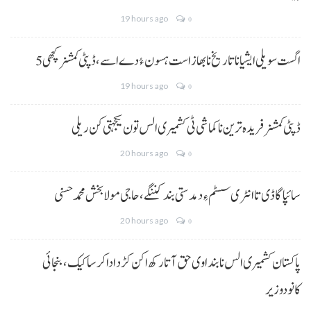
19 hours ago
0
5 اگست سویلی ایشیا نا تاریخ نا بھاز است ہسون ءُ دے اسے،ڈپٹی کمشنر کچھی
19 hours ago
0
ڈپٹی کمشنر فریدہ ترین نا کماشی ٹی کشمیری الس تون یکجہتی کن ریلی
20 hours ago
0
سائپا گاڈی تا انٹری سسٹم ءِ دمدستی بند کننگے، حاجی مولا بخش محمد حسنی
20 hours ago
0
پاکستان کشمیری الس نا بنداوی حق آتا رکھ اکن کڑد ادا کرسا کیک ،بنجائی
کانودوزیر