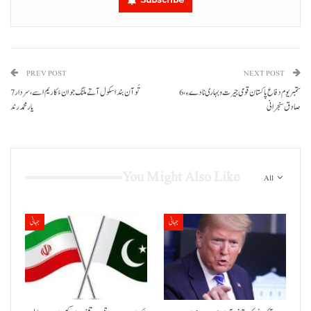
PREV POST
NEXT POST
6 ستمبریوم دفاع پاکستان قومی جیرت و بہاری نا دے ءِ،
7 تُو آن بند اسکول آتے ملنگ جوان ءُ کاریم اسے، سردار
صادق سنجرانی
یار محمد رند
You Might Also Like
All
جہانی
جہانی