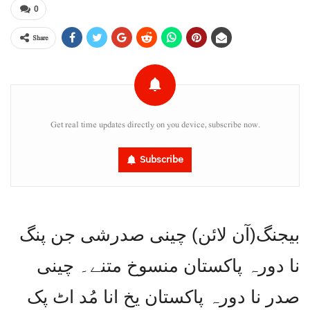
0
Share
Get real time updates directly on you device, subscribe now.
Subscribe
بیجنگ(آن لائن) چینی صدرشی جن پنگ
نا دورہ پاکستان منسوخ متنے۔ چینی
صدر نا دورہ پاکستان یخ انا مُد اٹ پک