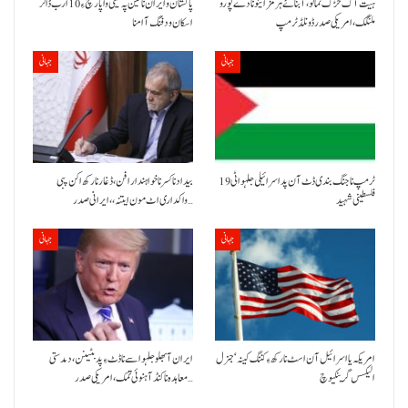
ہیت آک خڑک تمانو، آبنائے ہرمز اینو نا دے پورو
پاکستان و ایران نا تین پہ تینی واپار کچ ءِ 10 ارب ڈالر
ملنگک،امریکی صدر ڈونلڈ ٹرمپ
اسکان ودفنگ آ امنا
جہانی
جہانی
ٹرمپ نا جنگ بندی ڈٹ آن پد اسرائیلی جلہو اٹی 19
بیداد نا کسر نا خواہندار افن، ڈغار نا رکھ اکن پبی
فلسطینی شہید
واکداری اٹ مون ایتنہ، ، ایرانی صدر…
جہانی
جہانی
امریکہ یا اسرائیل آن اسٹ نا رکھ ءِ کننگ کینہ‘جنرل
ایران آ بھلو جلہو اسے نا ڈٹ ءِ پد بٹینن، دمدستی
الیکسس گرینکیوچ
معاہدہ نا کنڈ آ ہنوئی تمک،امریکی صدر…