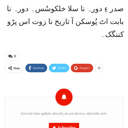
صدر ءِ دورہ نا سلا خلکوسُس۔ دورہ نا
بابت اٹ پُوسکن آ تاریخ نا زوت اس پڑو
کننگک۔
0
Facebook
Twitter
Google+
Share
Get real time updates directly on you device, subscribe now.
Subscribe