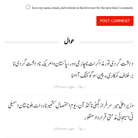
Save my name, email, and website in this browser for the next time I comment.
حوال
دہشت گردی تور مذاکرات نا چارمی دور،پاکستان و امریکہ نا دہشت گردی نا
برخلاف کمکاری ءِ پین سوگو کننگ آ امنا
19 hours ago
0
وزیراعلیٰ میر سرفراز بگٹی نا کنڈ آن،یومِ استحصالِ کشمیر نا رد اٹ بلوچستان اسمبلی
ٹی اسیجائی مذمتی قرارداد منظور
19 hours ago
0