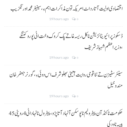
اقتصادی اولیت آتا رد اٹ امریکہ تون مذاکرات اہم ءِ،سینیٹر محمد اورنگزیب
19 hours ago
0
ڈسکوز پرائیویٹائزیشن نا کل ریسہ غاتے پک کروک وخت اٹی پورو کننگے
،وزیراعظم شہباز شریف
19 hours ago
0
سینئر سٹیزن تے ننا قومی روایت آتیٹی بھلو شرف اس دوئی ءِ،گورنر جعفرخان
مندوخیل
19 hours ago
0
حکومت نا کنڈ آن پیٹرولیم نا پوسکن آ نہاد آتا پڑو،پیٹرول نا نہاد اٹی 4 روپئی 45
پیسہ نا ودکی