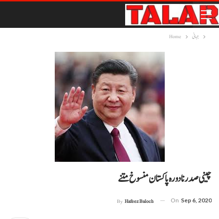
جہانی
Home
چینی صدر نا دورہ پاکستان منسوخ متنے
On
Sep 6, 2020
By
Hafeez Baloch