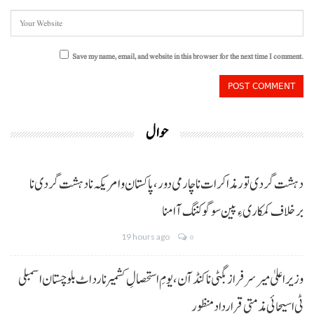
Save my name, email, and website in this browser for the next time I comment.
حوال
دہشت گردی تور مذاکرات نا چارمی دور،پاکستان و امریکہ نا دہشت گردی نا
برخلاف کمکاری ءِ پین سوگو کننگ آ امنا
19 hours ago
0
وزیراعلیٰ میر سرفراز بگٹی نا کنڈ آن،یومِ استحصالِ کشمیر نا رد اٹ بلوچستان اسمبلی
ٹی اسیجائی مذمتی قرارداد منظور