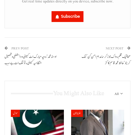
Get real time updates directly on you device, subscribe now.
Subscribe
PREV POST
NEXT POST
صحافیک قلم ءِ واک جوڑ کرسا مدام امن کن کمک
اوستہ محمد‘روچہ مبارک اٹ کبینی ودا‘ ضلعی و تحصیل
کرینو‘حافظ محمدقاسم کاکڑ
انتظامیہ کبینی ءِ توننگ اٹ بے سہب
You Might Also Like
All
بلوچستان
حوال