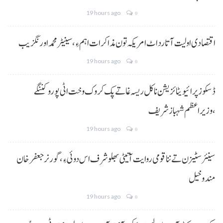
19 hours ago
0
اقتصادی اولیت آتا رد اٹ امریکہ تون مذاکرات اہم ءِ،سینیٹر محمد اورنگزیب
19 hours ago
0
ڈسکوز پرائیویٹائزیشن نا کل ریسہ غاتے پک کروک وخت اٹی پورو کننگے
،وزیراعظم شہباز شریف
19 hours ago
0
سینئر سٹیزن تے ننا قومی روایت آتیٹی بھلو شرف اس دوئی ءِ،گورنر جعفرخان
مندوخیل
19 hours ago
0