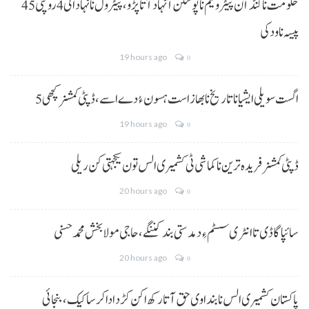
حکومت نا کنڈ آن پیٹرولیم نا پوسکن آ نہاد آتا پڑو،پیٹرول نا نہاد اٹی 4 روپئی 45
پیسہ نا ودکی
19 hours ago
0
5 اگست سویلی ایشیا نا تاریخ نا بھاز است ہسون ءُ دے اسے،ڈپٹی کمشنر کچھی
19 hours ago
0
ڈپٹی کمشنر فریدہ ترین نا کماشی ٹی کشمیری الس تون یکجہتی کن ریلی
20 hours ago
0
سائپا گاڈی تا انٹری سسٹم ءِ دمدستی بند کننگے، حاجی مولا بخش محمد حسنی
20 hours ago
0
پاکستان کشمیری الس نا بنداوی حق آتا رکھ اکن کڑد ادا کرسا کیک ،بنجائی