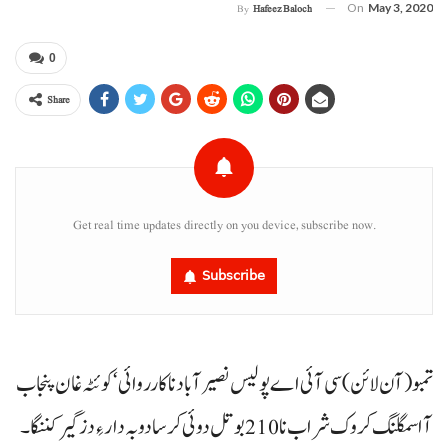
On
May 3, 2020
By
Hafeez Baloch
0
Share
Get real time updates directly on you device, subscribe now.
Subscribe
تمبو (آن لائن) سی آئی اے پولیس نصیرآباد نا کارروائی‘ کوئٹہ غان پنجاب
آ اسمگلنگ کروک شراب نا 210 بوتل دوئی کرسا دوبہ دار ءِ دزگیر کننگا۔