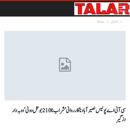
بلوچستان
Home
سی آئی اے پولیس نصیرآباد نا کارروائی‘ شراب نا 210 بوتل دوئی ‘دوبہ دار
دزگیر