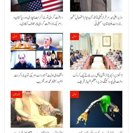
وزیراعلیٰ میر سرفراز بگٹی نا کنڈ آن،یومِ استحصالِ کشمیر
دہشت گردی تور مذاکرات نا چارمی دور،پاکستان و
نا رد اٹ بلوچستان اسمبلی ٹی…
امریکہ نا دہشت گردی نا برخلاف کمکاری ءِ…
حوال
حوال
ڈسکوز پرائیویٹائزیشن نا کل ریسہ غاتے پک کروک
اقتصادی اولیت آتا رد اٹ امریکہ تون مذاکرات
وخت اٹی پورو کننگے ،وزیراعظم شہباز شریف
اہم ءِ،سینیٹر محمد اورنگزیب
حوال
بلوچستان