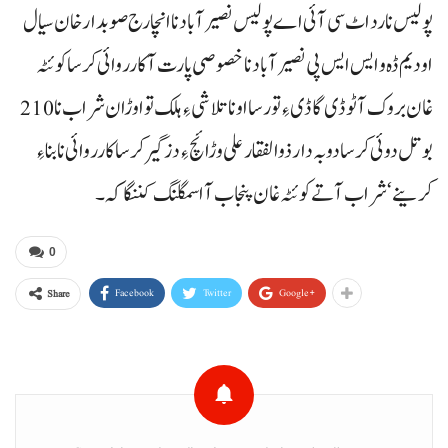
پولیس نا رد اٹ سی آئی اے پولیس نصیرآباد نا انچارج صوبدار خان سیال
اودیم ڈہ و ایس ایس پی نصیرآباد نا خصوصی پارت آ کارروائی کرسا کوئٹہ
غان بروک آ ٹوڈی گاڈی ءِ تورسا اونا تلاشی ءِ ہلک تو اوڑان شراب نا210
بوتل دوئی کرسا دوبہ دار ذوالفقار علی وڑائچ ءِ دزگیر کرسا کارروائی نا بناءِ
کرینے‘ شراب آتے کوئٹہ غان پنجاب آ اسمگلنگ کننگاکہ۔
0
Facebook
Twitter
Google+
Share