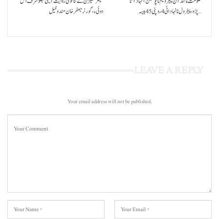
حکومت نا کنڈ آن پیٹرولیم نا پوسکن آ نہاد آتا
سینئر سٹیزن تے ننا قومی روایت آتیٹی بھلو شرف اس
پڑو،پیٹرول نا نہاد اٹی 4 روپئی 45 پیسہ…
دوئی ءِ،گورنر جعفرخان مندوخیل
LEAVE A REPLY
Your email address will not be published.