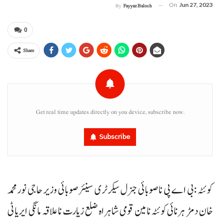
On
Jun 27, 2023
By
Fayyaz Baloch
0
Share
Get real time updates directly on you device, subscribe now.
Subscribe
کوئٹہ : بی اے پی نا صوبائی جنرل سیکرٹری سینئر صوبائی وزیر حاجی نورمحمد
خان دمڑ ہرنائی کوئٹہ نا مین قومی شاہراہ ضلع زیارت نا علاقہ مانگی ایریا ٹی