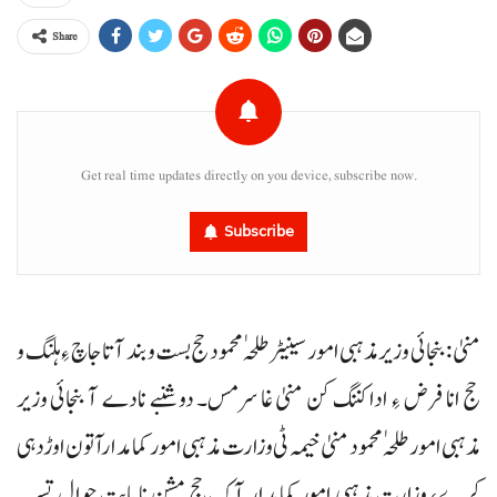
Share
Get real time updates directly on you device, subscribe now.
Subscribe
منیٰ : بنجائی وزیرمذہبی امور سینیٹر طلحہٰ محمود حج بست وبند آتا جاچ ءِ ہلنگ و
حج انا فرض ءِ ادا کننگ کن منیٰ غا سرمس۔ دوشنبے نادے آ بنجائی وزیر
مذہبی امور طلحہٰ محمود منیٰ خیمہ ٹی وزارت مذہبی امور کمامدارآتون اوڑدہی
کرے، وزارت مذہبی امور کمامدار آک حج مشن نا بابت حوال تسر۔