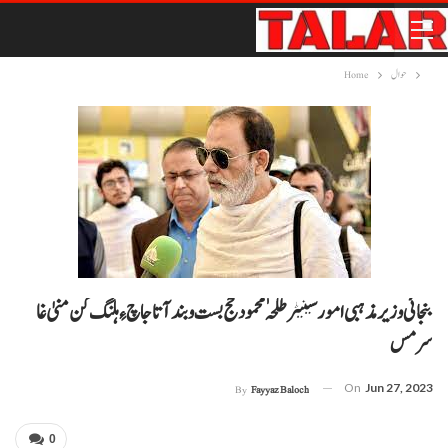
حوال
Home
بنجائی وزیر مذہبی امور سینیٹر طلحہٰ محمود حج بست وبند آتا جاچ ءِ ہلنگ کن منیٰ غا
سرمس
On
Jun 27, 2023
By
Fayyaz Baloch
0