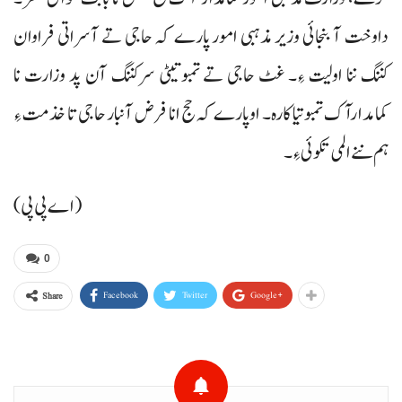
داوخت آ بنجائی وزیر مذہبی امور پارے کہ حاجی تے آسراتی فراوان
کننگ ننا اولیت ءِ۔ غٹ حاجی تے تمبو تیٹی سرکننگ آن پد وزارت نا
کمامدارآک تمبوتیا کارہ۔ اوپارے کہ حج انا فرض آنبار حاجی تا خذمت ءِ
ہم ننے المی تکوئی ءِ۔
(اے پی پی)
0
Facebook
Twitter
Google+
Share