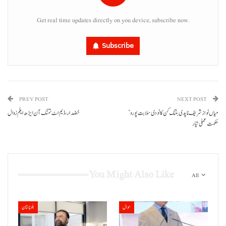
Get real time updates directly on you device, subscribe now.
Subscribe
PREV POST
NEXT POST
میاں نوازشریف ناپدی بننگ کن کانودی سلابت پورو‘
خضدار، ڈیم اٹ تمنگ آن ایڑھ ایلم زوال
حکمت عملی تیار
You Might Also Like
All
حوال
بلوچستان