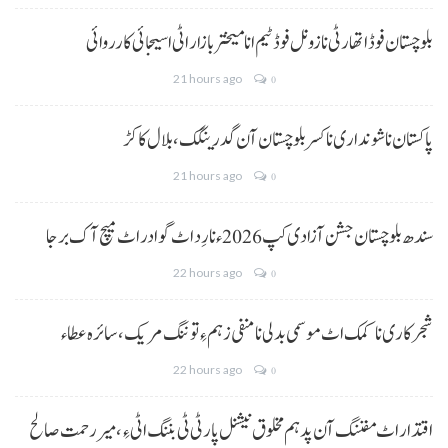
بلوچستان فوڈ اتھارٹی نا زونل فوڈ ٹیم انا میختر بازار اٹی اسیجائی کارروائی
21 hours ago
0
پاکستان نا شونداری نا کسر بلوچستان آن گدرینگک، بلال کاکڑ
21 hours ago
0
سندھ بلوچستان جشن آزادی کپ 2026ء نا رِد اٹ گوادر اٹ میچ آک برجا
22 hours ago
0
شجرکاری نا کمک اٹ موسمی بدلی نا منفی زہم ءِ توننگ مریک، سائرہ عطاء
22 hours ago
0
اقتدار اٹ مفننگ آن پد ہم مخلوق نیشنل پارٹی ٹی بننگ اٹی ءِ،میر رحمت صالح