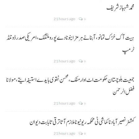
محمد شہباز شریف
21 hours ago
0
ہیت آک خڑک تمانو، آبنائے ہرمز اینو نا دے پورو ملنگک،امریکی صدر ڈونلڈ
ٹرمپ
21 hours ago
0
جمعیت بلوچستان حکومت اٹ اوار مفک، محسن نقوی بایدے استیفہ ایتے،مولانا
فضل الرحمن
21 hours ago
0
کمشنر نصیر آباد نا کماشی ٹی محکمہ ریونیو نا ملازم آتا ترقی تا بابت دیوان
21 hours ago
0