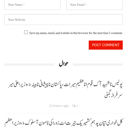
Save my name, email, and website in this browser for the next time I comment.
حوال
پولیس نا شہید آک قوم انا عظیم میرات، پاکستان نا پیشانی نا بینہ ءُ،وزیراعلیٰ میر
سرفراز بگٹی
21 hours ago
0
کل خواری تیان پد ہم کشمیریک جیرت اٹ زوراکی نا مون آ سلوک ءُ،وزیراعظم