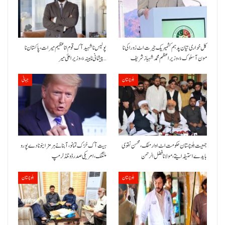
کل خواری تیان پد ہم کشمیریک جیرت اٹ زوراکی نا
پولیس نا شہید آک قوم انا عظیم میرات، پاکستان نا
مون آ سلوک ءُ،وزیراعظم محمد شہباز شریف
پیشانی نا بینہ ءُ،وزیراعلیٰ میر…
بلوچستان
جہانی
جمعیت بلوچستان حکومت اٹ اوار مفک، محسن نقوی
ہیت آک خڑک تمانو، آبنائے ہرمز اینو نا دے پورو
بایدے استیفہ ایتے،مولانا فضل الرحمن
ملنگک،امریکی صدر ڈونلڈ ٹرمپ
بلوچستان
بلوچستان