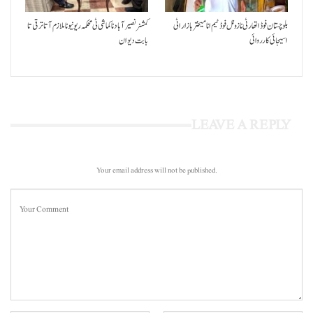
بلوچستان فوڈ اتھارٹی نا زونل فوڈ ٹیم انا میختر بازار اٹی
کمشنر نصیر آباد نا کماشی ٹی محکمہ ریونیو نا ملازم آتا ترقی تا
اسیجائی کارروائی
بابت دیوان
LEAVE A REPLY
Your email address will not be published.