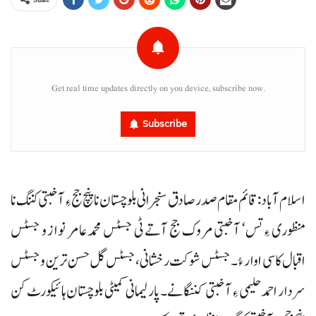
Get real time updates directly on you device, subscribe now.
Subscribe
اسلام آباد : قائم مقام صدر صادق سنجرانی بلوچستان ناپنچ جج ءِ آخبتی کننگ نا
منظوری ءِ تس‘ آخبتی مروک جج آتے ٹی جسٹس محمد عامر نواز و جسٹس
اقبال کاسی اوار ءُ۔ جسٹس شوکت رخشانی، جسٹس گل حسن ترین و جسٹس
سردار احمد حلیمی ءِ آخبتی کننگانے۔ پارلیمانی کمیٹی بلوچستان ہائیکورٹ کن