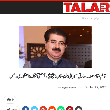
بلوچستان
Home
قائم مقام صدر صادق سنجرانی بلوچستان ناپنچ جج ءِ آخبتی کننگ نا منظوری ءِ تس
On
Jun 27, 2023
By
Fayyaz Baloch
0
Share