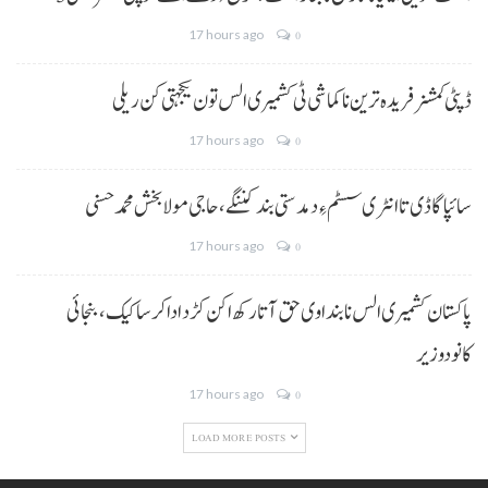
17 hours ago
0
ڈپٹی کمشنر فریدہ ترین نا کماشی ٹی کشمیری الس تون یکجہتی کن ریلی
17 hours ago
0
سائپا گاڈی تا انٹری سسٹم ءِ دمدستی بند کننگے، حاجی مولا بخش محمد حسنی
17 hours ago
0
پاکستان کشمیری الس نا بنداوی حق آتا رکھ اکن کڑد ادا کرسا کیک ،بنجائی
کانودوزیر
17 hours ago
0
LOAD MORE POSTS