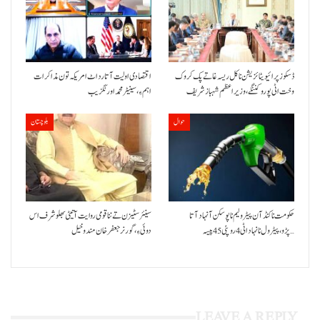
ڈسکوز پرائیویٹائزیشن نا کل ریسہ غاتے پک کروک
اقتصادی اولیت آتا رد اٹ امریکہ تون مذاکرات
وخت اٹی پورو کننگے ،وزیراعظم شہباز شریف
اہم ءِ،سینیٹر محمد اورنگزیب
حوال
بلوچستان
حکومت نا کنڈ آن پیٹرولیم نا پوسکن آ نہاد آتا
سینئر سٹیزن تے ننا قومی روایت آتیٹی بھلو شرف اس
پڑو،پیٹرول نا نہاد اٹی 4 روپئی 45 پیسہ…
دوئی ءِ،گورنر جعفرخان مندوخیل
LEAVE A REPLY