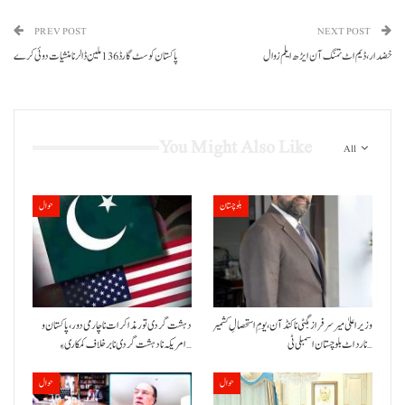
PREV POST
NEXT POST
خضدار، ڈیم اٹ تمنگ آن ایڑھ ایلم زوال
پاکستان کوسٹ گارڈ 136ملین ڈالر نا منشیات دوئی کرے
You Might Also Like
All
بلوچستان
حوال
وزیراعلیٰ میر سرفراز بگٹی نا کنڈ آن،یومِ استحصالِ کشمیر
دہشت گردی تور مذاکرات نا چارمی دور،پاکستان و
نا رد اٹ بلوچستان اسمبلی ٹی…
امریکہ نا دہشت گردی نا برخلاف کمکاری ءِ…
حوال
حوال