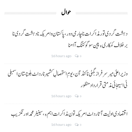
حوال
دہشت گردی تور مذاکرات نا چارمی دور،پاکستان و امریکہ نا دہشت گردی نا
برخلاف کمکاری ءِ پین سوگو کننگ آ امنا
16 hours ago
0
وزیراعلیٰ میر سرفراز بگٹی نا کنڈ آن،یومِ استحصالِ کشمیر نا رد اٹ بلوچستان اسمبلی
ٹی اسیجائی مذمتی قرارداد منظور
16 hours ago
0
اقتصادی اولیت آتا رد اٹ امریکہ تون مذاکرات اہم ءِ،سینیٹر محمد اورنگزیب
16 hours ago
0