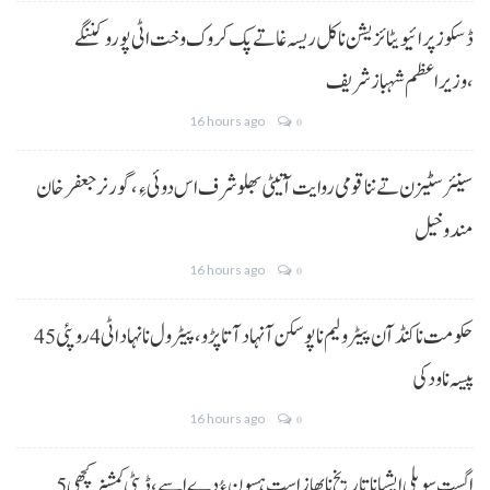
ڈسکوز پرائیویٹائزیشن نا کل ریسہ غاتے پک کروک وخت اٹی پورو کننگے
،وزیراعظم شہباز شریف
16 hours ago
0
سینئر سٹیزن تے ننا قومی روایت آتیٹی بھلو شرف اس دوئی ءِ،گورنر جعفرخان
مندوخیل
16 hours ago
0
حکومت نا کنڈ آن پیٹرولیم نا پوسکن آ نہاد آتا پڑو،پیٹرول نا نہاد اٹی 4 روپئی 45
پیسہ نا ودکی
16 hours ago
0
5 اگست سویلی ایشیا نا تاریخ نا بھاز است ہسون ءُ دے اسے،ڈپٹی کمشنر کچھی