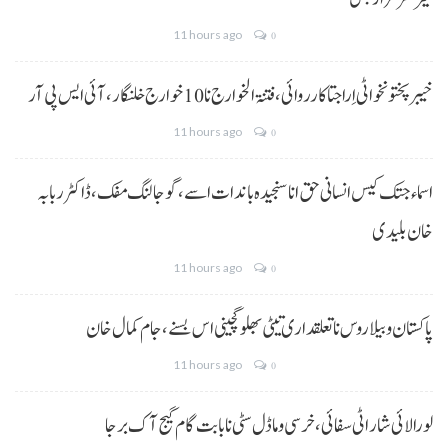
11 hours ago
0
خیبر پختونخوا ٹی اِرا جتا کارروائی، فتنۃ الخوارج نا 10خوارج خلنگار،آئی ایس پی آر
11 hours ago
0
اسماء جتک کیس انسانی حق انا سنجیدہ باندات اسے، گوجالنگ مفک،ڈاکٹر ربابہ
خان بلیدی
11 hours ago
0
پاکستان و بیلاروس نا تعلقداری تیٹی بھلو گچینی اس بسنے، جام کمال خان
11 hours ago
0
لورالائی شار اٹی سفائی، خرسی و ماڈل سٹی نا بابت گام گیج آک برجا