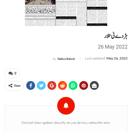
ہڑدے ئی تلار
26 May 2022
Last updated
May 26, 2022
By
Hafeez Baloch
0
Share
Get real time updates directly on you device, subscribe now.