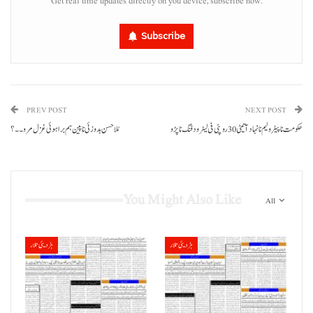
Get real time updates directly on you device, subscribe now.
Subscribe
PREV POST
NEXT POST
حکومت نا پیٹرولیم نا نہاد آتیٹی 30 روپئی فی لیٹر ودفنگ نا پڑو
مُلا حسن بدوزئی نا پین ہم براہوئی غزل مرو۔۔؟
You Might Also Like
All
ہڑدیئی تلار
ہڑدیئی تلار