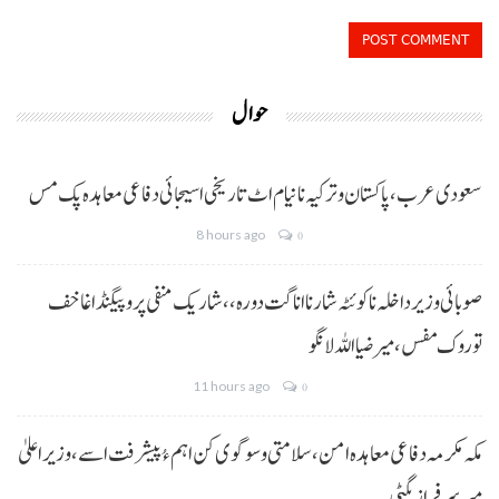
حوال
سعودی عرب، پاکستان و ترکیہ نا نیام اٹ تاریخی اسیجائی دفاعی معاہدہ پک مس
8 hours ago
0
صوبائی وزیر داخلہ نا کوئٹہ شار نا اناگت دورہ،، شاریک منفی پروپیگنڈا غا خف
توروک مفس، میر ضیا اللہ لانگو
11 hours ago
0
مکہ مکرمہ دفاعی معاہدہ امن، سلامتی و سوگوی کن اہم ءُ پیشرفت اسے،وزیراعلیٰ
میر سرفراز بگٹی