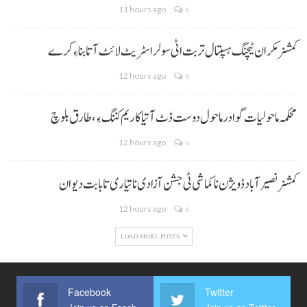
11 hours ago
0
کمشنر مکران ٹیچنگ ہسپتال تربت اٹی سولر اسٹریٹ لائٹ آتا بناءِ کرے
12 hours ago
0
محکمہ ماحولیات گوادر ماحول دوست ڈٹ آتیا کاریم کننگ ءِ، طارق بلوچ
12 hours ago
0
کمشنر نصیر آباد ڈویژن نا کماشی ٹی جشن آزادی نا تیاری تا بابت دیوان
12 hours ago
0
LOAD MORE POSTS
Facebook
Twitter