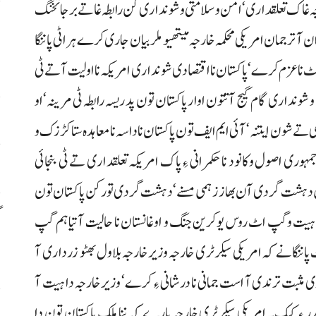
ہ غاک تعلقداری‘ امن وسلامتی و شونداری کن رابطہ غاتے برجا تخنگ
م
ن آ ترجمان امریکی محکمہ خارجہ میتھیو ملر بیان جاری کرے ہراٹی پاننگا
م
نٹ ناعزم کرے‘ پاکستان نا اقتصادی شونداری امریکہ نا اولیت آتے ٹی
ی و شونداری گام گیج آتتون اوار پاکستان تون پد ریسہ رابطہ ٹی مرینہ‘او
ا
تے شون ایتنہ‘ آئی ایم ایف تون پاکستان نا داسہ نا معاہدہ ستا کڑزک و
س
ہوری اصول وکانود نا حکمرانی ءِ پاک امریکہ تعلقداری تے ٹی بنجائی
الس دہشت گردی آن بھاز زہمی مسنے‘ دہشت گردی تور کن پاکستان تون
گ
ون ہیت وگپ اٹ روس یوکرین جنگ و اوغانستان نا حالیت آتیا ہم گپ
س
 پاننگانے کہ امریکی سیکرٹری خارجہ وزیر خارجہ بلاول بھٹو زرداری آ
مثبت ترندی آ است جمانی نا درشانی ءِ کرے‘ وزیر خارجہ دا ہیت آ
قدر ءِ کیک۔ امریکی سیکرٹری خارجہ پارے کہ ننا ملک پاکستان تون دا
ر