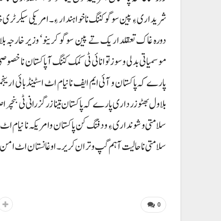
شریداری ءِ پین سوگو کننگ نا خواہندار ءِ۔ امریکی سیکرٹر
دورہ غاک تعقلداریک تے پین سوگو کرینو‘ وزیر خارجہ بل
موسمیاتی بدلی و سوز توانائی ٹی کمک کننگ آ پاکستان نا خصوصی
پارے کہ پاکستان و آئی ایم ایف نا نیام اٹ اسٹینڈ بائی ار
بلاول بھٹو زرداری پارے کہ پاکستان تینا زرگزرانی ٹی بنچ
سلامتی و شونداری ءِ ودفنگ کن پاکستان وامریکہ نا نیام اٹ ر
سلامتی نا حالیت آ ہم گپ وتران کریر۔ اوغانستان اٹ امن وس
0