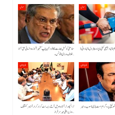
حوال
حوال
حکومت نا کنڈ آن پیٹرولیم نا نہاد آتیٹی کمتی نا پڑو،پیٹرول نا نہاد اٹی 3
سلامتی کونسل بھارت نا کانود آن چَپ کشمیر آ کوزہ و انسانی حق آتا
خلاف ورزی نا نوٹس ءِ…
بلوچستان
بلوچستان
شمولیتی پروگرام است بڈی نا سوب ءِ،میر
ٹرانسپورٹر آتا روا ویل آتے ریسہ اٹ کرار کرار آ ایسر کننگک
،وزیرِ اعلیٰ میر سرفراز…