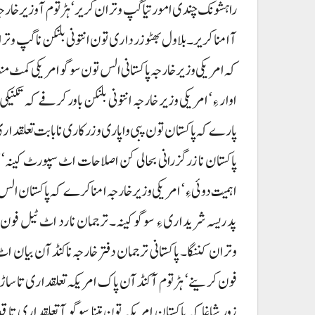
راہشونک چندی امور تیا گپ وتران کریر‘ہڑتوم آوزیر خارج
آ امنا کریر۔ بلاول بھٹو زرداری تون انتونی بلنکن نا گپ وترا
کہ امریکی وزیر خارجہ پاکستانی الس تون سوگو امریکی کمٹ م
اوار ءِ‘ امریکی وزیر خارجہ انتونی بلنکن باور کرفے کہ تکنیک
پارے کہ پاکستان تون پبی واپاری و زرکاری نا بابت تعلقداری 
پاکستان نا زرگزرانی بحالی کن اصلاحات اٹ سپورٹ کینہ‘ جم
اہمیت دوئی ءِ‘ امریکی وزیرخارجہ امنا کرے کہ پاکستان 
پد ریسہ شریداری ءِ سوگو کینہ۔ ترجمان نا رد اٹ ٹیل ف
وتران کننگا۔ پاکستانی ترجمان دفتر خارجہ ناکنڈآن بیان اٹ
فون کرینے‘ ہڑتوم آکنڈآن پاک امریکہ تعلقداری تا ساڑی 
زور شاغا کہ پاکستان امریکہ تون تینا سوگو آ تعلقداری تا 