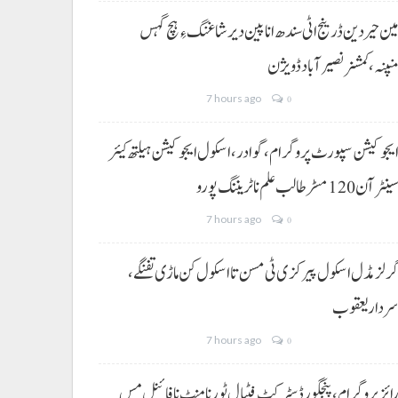
ین حیردین ڈرینج اٹی سندھ انا پین دیر شاغنگ ءِ ہچ گہس
نپنہ،کمشنر نصیرآباد ڈویژن
7 hours ago
0
یجوکیشن سپورٹ پروگرام،گوادر، اسکول ایجوکیشن ہیلتھ کیئر
ینٹر آن 120 مسڑ طالب علم نا ٹریننگ پورو
7 hours ago
0
رلز مڈل اسکول پیرکزی ٹی مسن تا اسکول کن ماڑی تفنگے،
ردار یعقوب
7 hours ago
0
ائز پروگرام، پنجگور ڈسٹرکٹ فٹبال ٹورنامنٹ نا فائنل مس