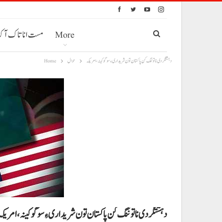
More
مست انا تاک آ
دہشتگردی نا توننگ کن پاکستان تون شریداری ءِ سوگو کینہ، امریکہ
حوال
Home
دہشتگردی نا توننگ کن پاکستان تون شریداری ءِ سوگو کینہ، امریکہ