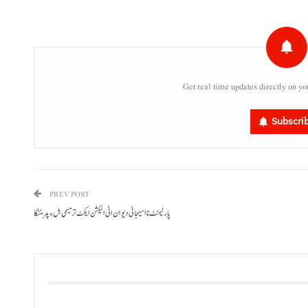
Get real time updates directly on yo
Subscri
PREV POST
پارلیمنٹ نا اسیجائی دیوان اٹی الیکشن ایکٹ ترمیمی بل ءِ پد بٹنگا