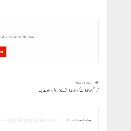
u device, subscribe now.
be
NEXT POST
لس گچین کاری تے کن فنڈ جاری کننگ نا وڑ و ڈَول آ سلابت پک
You Might Also Like
More From Author