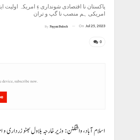
پاکستان نا اقتصادی شونداری ءِ امریکہ اولیت ای
امریکی ہم منصب نا گپ و تران
On
Jul 25, 2023
By
Fayyaz Baloch
0
u device, subscribe now.
be
اسلام آباد، واشنگٹن : وزیر خارجہ بلاول بھٹو زرداری و ام