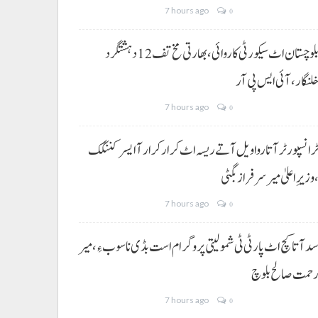
7 hours ago
0
بلوچستان اٹ سیکورٹی کاروائی، بھارتی مخ تف 12 دہشتگرد
لنگار،آئی ایس پی آر
7 hours ago
0
رانسپورٹر آتا روا ویل آتے ریسہ اٹ کرار کرار آ ایسر کننگک
وزیرِ اعلیٰ میر سرفراز بگٹی
7 hours ago
0
د آتا کچ اٹ پارٹی ٹی شمولیتی پروگرام است بڈی نا سوب ءِ،میر
حمت صالح بلوچ
7 hours ago
0