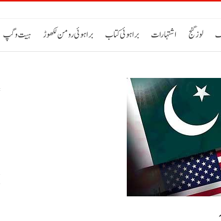
ک
لوز گنج
اشتہارات
براہوئی کتاب
براہوئی رومن لکھوڑ
ہیت و گپ
س
خ
ح
اٹی 