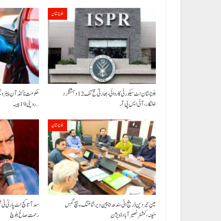
بلوچستان
بلوچستان اٹ سیکورٹی کاروائی، بھارتی مخ تف 12 دہشتگرد
خلنگار،آئی ایس پی آر
روپئی 19 پیسہ…
بلوچستان
مین حیردین ڈرینج اٹی سندھ انا پین دیر شاغنگ ءِ ہچ گہس
سد آتا کچ اٹ پارٹی ٹی 
منپنہ،کمشنر نصیرآباد ڈویژن
رحمت صالح بلوچ