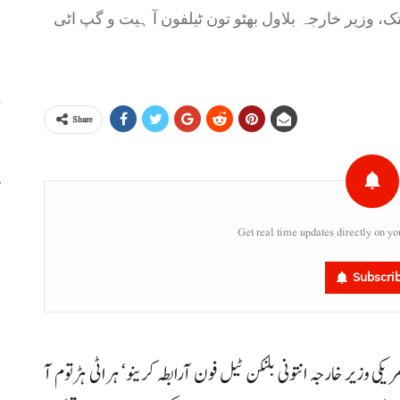
تک، وزیر خارجہ بلاول بھٹو تون ٹیلفون آ ہیت و گپ اٹی
خ
Share
ٹ
،
Get real time updates directly on yo
Subscri
س
ر
ریکی وزیر خارجہ انتونی بلنکن ٹیل فون آرابطہ کرینو‘ ہراٹی ہڑتوم آ