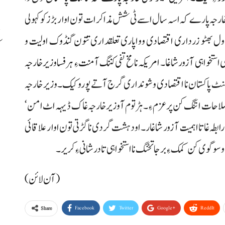
ی خارجہ پارے کہ اسہ سال اسے ٹی شش مذاکرات تون اوار بڑزکو کہولی
اول بھٹو زرداری اقتصادی وواپاری تعلقداری تتون گنڈوک اولیت و
 استخواہی آ زور شاغا۔ امریکہ نا مخ تفی کننگ آ منت ءِ ہرفسا وزیرخارجہ
ب
ینجمنٹ پاکستان نا اقتصادی وشونداری گرج آتے پورو کیک۔ وزیر خارجہ
ر اصلاحات اتنگ کن پرعزم ءِ۔ ہڑتوم آ وزیرخارجہ غاک ڈیہہ اٹ امن‘
ابطہ غاتا اہمیت آ زور شاغار۔ او دہشت گردی نا گڑتی تون اوار علاقائی
وگوی کن کمک ءِ برجا تخنگ نا استخواہی تا درشانی ءِ کریر۔
(آن لائن)
Facebook
Twitter
Google+
ReddIt
Share