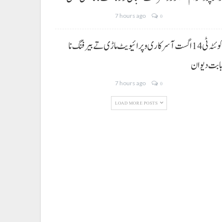
7 hours ago
0
کوئٹہ ٹی 14 اگست آ سرکاری و پرائیویٹ ماڑی تے بیرفنگ نا
ابت دیوان
7 hours ago
0
LOAD MORE POSTS