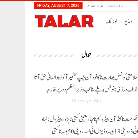
About Talar
Contect Us
FRIDAY, AUGUST 7, 2026
ویڈیو
لوزانک
حوال
لامتی کونسل بھارت نا کانود آن چَپ کشمیر آ کوزہ و انسانی حق آتا
لاف ورزی نا نوٹس ءِ ہلے،نائب وزیراعظم و وزیر خارجہ
7 hours ago
0
کومت نا کنڈ آن پیٹرولیم نا نہاد آتیٹی کمتی نا پڑو،پیٹرول نا نہاد
3 روپئی 19 پیسہ و ڈیزل اٹی اسہ روپئی 50 پیسہ نا کمتی