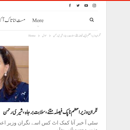
More
مست انا تاک آ
نگران وزیراعظم نا پک فیصلہ متنے، سلابت برجا ءِ، شیر ی رحمن
حوال
Home
نگران وزیراعظم نا پک فیصلہ متنے، سلابت برجا ءِ، شیر ی رحمن
سٹی آ خبر آتا کمک اٹ کس اسے نگران وزیر اعظم
وزیر موسمیاتی بدلی