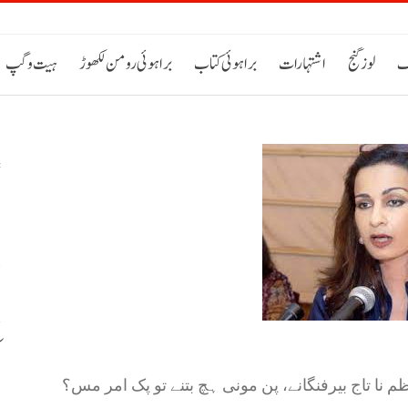
ک
لوز گنج
اشتہارات
براہوئی کتاب
براہوئی رومن لکھوڑ
ہیت و گپ
پ
ء
ک
س
 نا تاج بیرفنگانے، پن مونی ہچ بتنے تو پک امر مس؟