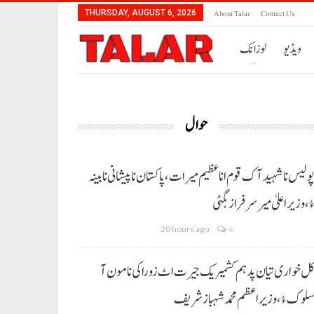
About Talar
Contect Us
THURSDAY, AUGUST 6, 2026
ویڈیو
لوزانک
حوال
ولیس نا شہید آک قوم انا عظیم میرات، پاکستان نا پیشانی نا بینہ
ُ،وزیراعلیٰ میر سرفراز بگٹی
20 hours ago
0
ل خواری تیان پد ہم کشمیریک جیرت اٹ زوراکی نا مون آ
لوک ءُ،وزیراعظم محمد شہباز شریف