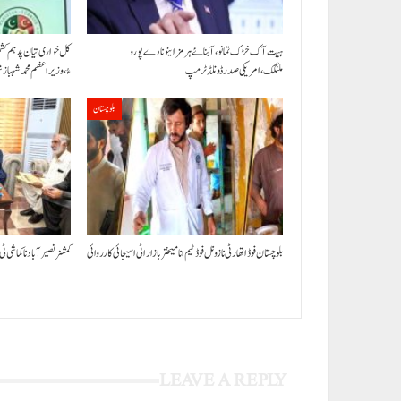
ہیت آک خڑک تمانو، آبنائے ہرمز اینو نا دے پورو
کل خواری تیان پد ہم ک
ملنگک،امریکی صدر ڈونلڈ ٹرمپ
ءُ،وزیراعظم محمد شہبا
بلوچستان
بلوچستان فوڈ اتھارٹی نا زونل فوڈ ٹیم انا میختر بازار اٹی اسیجائی کارروائی
کمشنر نصیر آباد نا کماشی ٹی
LEAVE A REPLY