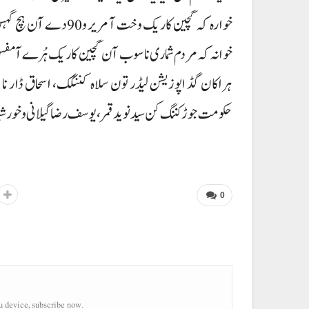
خوارہ کہ گچین کاریک وخ
خوانہ کہ مردم شماری ناسوب آن گچین کاریک ہُرے آ مفس‘ 
ہراکان گڈ اپوزیشن لیڈر تون سلاہ کننگک، اسحاق ڈار نا پن 
حکومت جوڑ کننگ کن سید نوید قمر، یوسف رضا گیلانی و خورشید
0
u device, subscribe now.