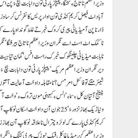
وزیراعظم نا تاج ءِ تخنگا، پیپلز پارٹی تون دابابت ہچ ءُ پن 
آباد اٹ فیصل کریم کنڈی تون اوار پریس کانفرنس کرسا وزیر 
ڈار نا پن آ میڈیا ٹی پیری کروک خبر تے غلط گوندا و پارے 
نا کمک اٹ اسٹ اسے نگران وزیراعظم نا تاج بیرفنگا‘ نگ
نابابت میڈیا ٹی چلینگوک خبرک راست افس‘ گمان تیا ہیت کن
دیر نگران وزیراعظم مریک‘ پیپلز پارٹی تون دابابت ہچ ءُ 
شیئر متنے تو فائنل امر مس؟ نامقابلہ داوخت آحالیت آتت
چیلنج آتیان کل ءِ سماءِ‘ الس ءِ کبینی مون تروک ءِ‘ وخت 
کریم کنڈی پارے کہ لوئر و چترال نا علاقہ نوکاپ آن بھاز 
وزیراعظم کن میڈیا غا کل فیک نیوزک پیری کننگ ءُ‘ نگ