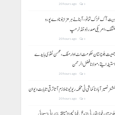
20 hours ago
0
یت آک خڑک تمانو، آبنائے ہرمز اینو نا دے پورو
لنگک،امریکی صدر ڈونلڈ ٹرمپ
20 hours ago
0
معیت بلوچستان حکومت اٹ اوار مفک، محسن نقوی بایدے
ستیفہ ایتے،مولانا فضل الرحمن
20 hours ago
0
مشنر نصیر آباد نا کماشی ٹی محکمہ ریونیو نا ملازم آتا ترقی تا بابت دیوان
20 hours ago
0
لوچستان فوڈ اتھارٹی نا زونل فوڈ ٹیم انا میختر بازار اٹی اسیجائی