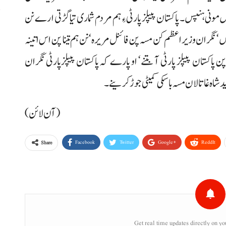
ت آ مریر و 90دے آن ہچ گہس مونی ہنپس۔ پاکستان پیپلز پارٹی ءِ ہم مردم شماری تیا گڑتی ارے نن
ا
نگران وزیراعظم کن مسہ پن فائنل مریرہ‘ نن ہم تینا پن اس اتینہ
ر
پاکستان پیپلز پارٹی آ بتنے‘ او پارے کہ پاکستان پیپلزپارٹی نگران
 شاہ غا تالان مسہ باسکی کمیٹی جوڑ کرینے۔
(آن لائن)
Facebook
Twitter
Google+
ReddIt
Share
Get real time updates directly on yo