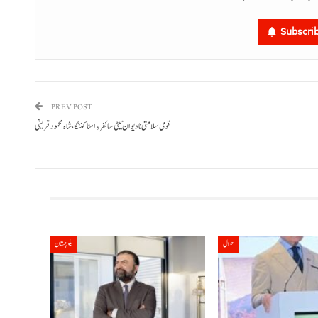
Subscri
PREV POST
قومی سلامتی نا دیوان تیٹی سائفر ءِ امنا کننگا، شاہ محمود قریشی
حوال
بلوچستان