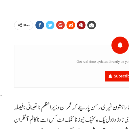
ہ
Share
م
ج
Get real time updates directly on yo
ا
Subscri
ک
ٹی نا راہشون شیری رحمن پارینے کہ نگران وزیراعظم نا تعیناتی نافیصلہ
ا وڑ وڈول پک ءِ‘ فیک نیوز نا کمک اٹ کس اسے نا کاٹم آ نگران
ب