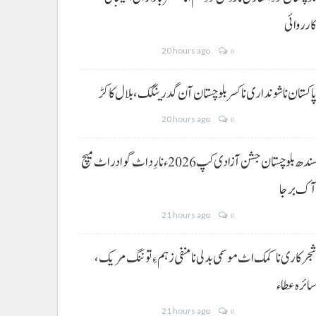
ارروائی
20 hours ago
0
اکستان نا شونداری نا کسر بلوچستان آن گدرینگک، بلال کاکڑ
20 hours ago
0
سندھ بلوچستان جشن آزادی کپ 2026ء نا رِد اٹ گوادر اٹ میچ
ک برجا
21 hours ago
0
جرکاری نا کمک اٹ موسمی بدلی نا منفی زہم ءِ توننگ مریک،
ائرہ عطاء
21 hours ago
0