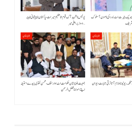
شمیریک جیرت اٹ زوراکی نا مون آ سلوک
پولیس نا شہید آک قوم انا عظیم میرات، پاکستان نا پیشانی نا بینہ
ز شریف
ءُ،وزیراعلیٰ میر…
بلوچستان
بلوچستان
 محکمہ ریونیو نا ملازم آتا ترقی تا بابت دیوان
جمعیت بلوچستان حکومت اٹ اوار مفک، محسن نقوی بایدے استیفہ
ایتے،مولانا فضل الرحمن