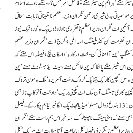
اس شیئر متنے‘ ہراتم پن شیئر متنے تو فائنل امر مس؟ دوشنبے نا دے اسلام
ک
موسمیاتی بدلی شیری رحمن نگران وزیراعظم نا تعیناتی نا بابت اسحاق
کہ آئین اٹ نگران وزیراعظم نا تقرری نا وڑوڈول پک ءِ‘ دَرو فیک نیوز
پ
ران حکومت کن کنڈ ہلپننگ اسہ المی ءُ گرج اسے‘ نگران وزیراعظم
نگپ‘ پن آ امنائی کن وخت درکار ءِ‘ داسکان ہچ ءُ فیصلہ اس متنے کہ
پن اس شیئر متنے پاننگا کہ پن فائنل مسنے، سیٹ ایڈجسٹمنٹ مسنے‘ پن
ون ءِ لس گچین کاریک تینا پک کروک وخت آ مریرہ‘ ملک ءِ مون تروک
آ
آ گچین کاری تا مننگ آن ملک اٹ گچینی بریک‘ داوخت آ نوکاپ نا زہمی
و نیاڑیک بھاز نزور ءُ‘ 25جون آن دا وخت اسکان نوکاپ آن 131 بندغ زوال مسنو‘ میڈیا مچٹ پک انگا خبرتیا ہم چکار کے۔ فیصل
ش
زہمی مسنے‘۔ دبئی میٹنگ نا چلیفوک اسہ خبر اس ہم راست متنے‘ نگران
س
ران وزیراعظم نا تقرری فیصلہ کل جماعت آتا سلابت اٹ مریک‘ کل