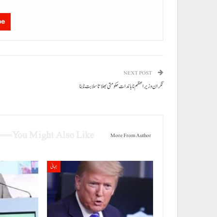
be
NEXT POST
نگران وزیراعظم نا باندات حکومتی بھلا تا سلابت نا بنا
You Might Also Like
More From Author
جہانی