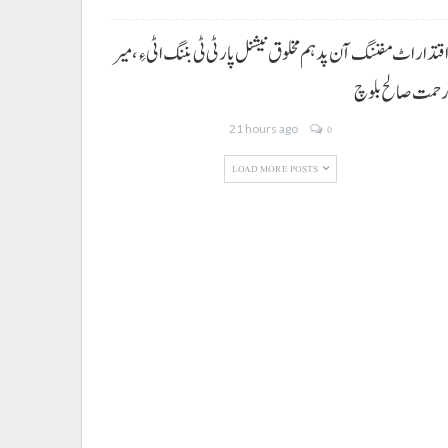
قتدار اٹ مفننگ آن پد ہم مخلوق نیشنل پارٹی ٹی بننگ اٹی ءِ،میر
حمت صالح بلوچ
21 hours ago
0
LOAD MORE POSTS