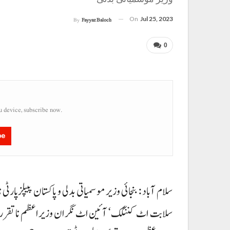
On
Jul 25, 2023
By
Fayyaz Baloch
0
u device, subscribe now.
be
سلام آباد : بنجائی وزیر موسمیاتی بدلی و پاکستان پیپلزپار
سلابت اٹ کننگک‘ آئین اٹ نگران وزیراعظم نا تقرری ن