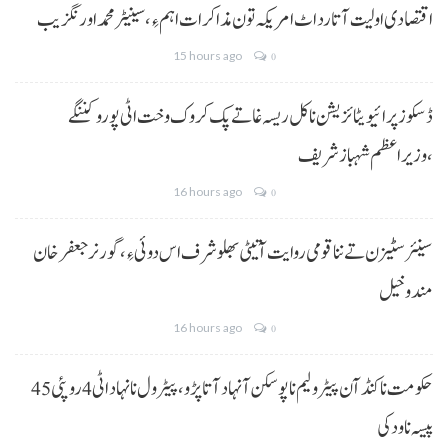
اقتصادی اولیت آتا رد اٹ امریکہ تون مذاکرات اہم ءِ،سینیٹر محمد اورنگزیب
15 hours ago
0
ڈسکوز پرائیویٹائزیشن نا کل ریسہ غاتے پک کروک وخت اٹی پورو کننگے
،وزیراعظم شہباز شریف
16 hours ago
0
سینئر سٹیزن تے ننا قومی روایت آتیٹی بھلو شرف اس دوئی ءِ،گورنر جعفرخان
مندوخیل
16 hours ago
0
حکومت نا کنڈ آن پیٹرولیم نا پوسکن آ نہاد آتا پڑو،پیٹرول نا نہاد اٹی 4 روپئی 45
پیسہ نا ودکی