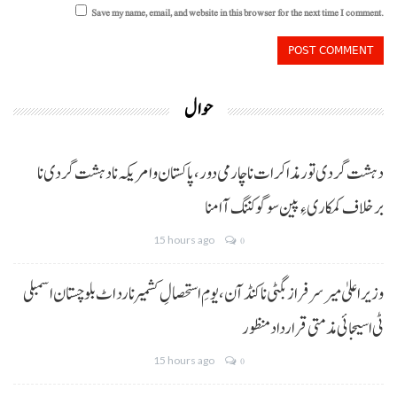
Save my name, email, and website in this browser for the next time I comment.
حوال
دہشت گردی تور مذاکرات نا چارمی دور،پاکستان و امریکہ نا دہشت گردی نا
برخلاف کمکاری ءِ پین سوگو کننگ آ امنا
15 hours ago
0
وزیراعلیٰ میر سرفراز بگٹی نا کنڈ آن،یومِ استحصالِ کشمیر نا رد اٹ بلوچستان اسمبلی
ٹی اسیجائی مذمتی قرارداد منظور
15 hours ago
0