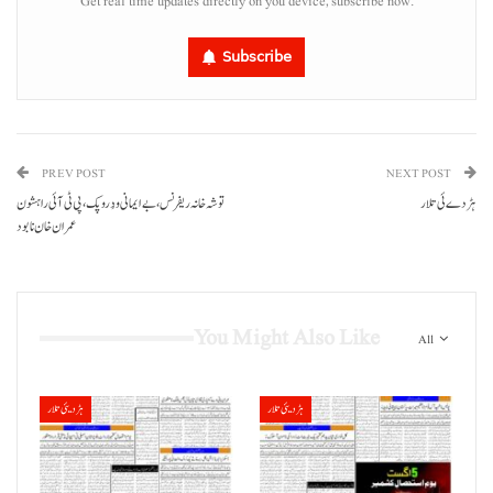
Get real time updates directly on you device, subscribe now.
Subscribe
PREV POST
NEXT POST
ہڑدے ئی تلار
توشہ خانہ ریفرنس،بے ایمانی و دُرو پک، پی ٹی آئی راہشون
عمران خان نابود
You Might Also Like
All
ہڑدیئی تلار
ہڑدیئی تلار