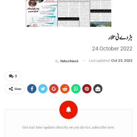
ہڑدے ئی تلار
24 October 2022
Last updated
Oct 23, 2022
By
Hafeez Baloch
0
Share
Get real time updates directly on you device, subscribe now.