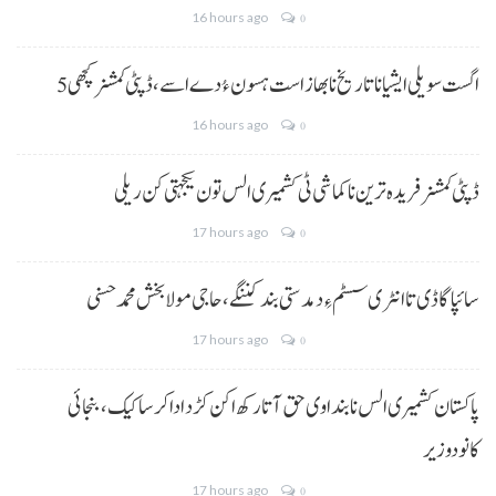
16 hours ago
0
5 اگست سویلی ایشیا نا تاریخ نا بھاز است ہسون ءُ دے اسے،ڈپٹی کمشنر کچھی
16 hours ago
0
ڈپٹی کمشنر فریدہ ترین نا کماشی ٹی کشمیری الس تون یکجہتی کن ریلی
17 hours ago
0
سائپا گاڈی تا انٹری سسٹم ءِ دمدستی بند کننگے، حاجی مولا بخش محمد حسنی
17 hours ago
0
پاکستان کشمیری الس نا بنداوی حق آتا رکھ اکن کڑد ادا کرسا کیک ،بنجائی
کانودوزیر
17 hours ago
0