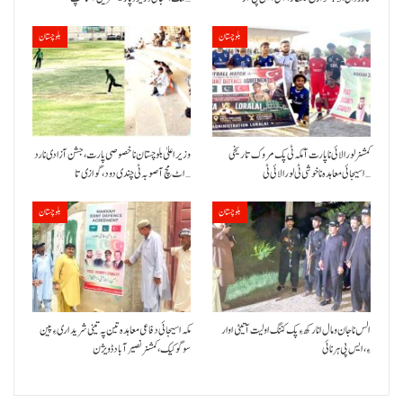
بلوچستان
بلوچستان
کمشنر لورالائی نا پارت آ مکہ ٹی پک مروک تاریخی
وزیر اعلیٰ بلوچستان نا خصوصی پارت،جشن آزادی نا رد
اسیجائی معاہدہ نا خوشی ٹی لورالائی ٹی…
اٹ مچ آ صوبہ ٹی چندی دود، گوازی تا…
بلوچستان
بلوچستان
الس نا جان و مال انا رکھ ءِ پک کننگ اولیت آتیٹی اوار
مکہ اسیجائی دفاعی معاہدہ تین پہ تینی شریداری ءِ پین
ءِ،ایس پی ہرنائی
سوگو کیک،کمشنر نصیرآباد ڈویژن