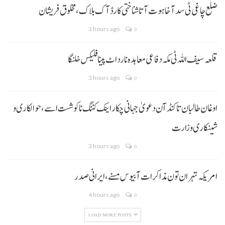
ضلع چاغی ٹی سد آ خاہوت آتا شناختی کارڈ آک بلاک، مخلوق فریشان
3 hours ago
0
قلعہ سیف اللہ ٹی مکہ دفاعی معاہدہ نا رد اٹ پینا فلیکس خلنگا
3 hours ago
0
اوغان طالبان تا کنڈ آن دعویٰ جہانی چکار اینک کننگ نا کوشست اسے،حوالکاری و
شینکاری وزارت
3 hours ago
0
امریکہ تہران تون مذاکرات آ بیوس مسنے، ایرانی صدر
4 hours ago
0
LOAD MORE POSTS