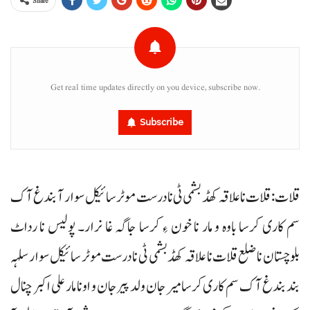
Share
Get real time updates directly on you device, subscribe now.
Subscribe
قلات: قلات نا علاقہ کھڈ بشمی ٹی نادرست موٹر سائیکل سوار آ بندغ آک
سم کاری کرسا باوہ و مار نا خون ءِ کرسا جاگہ غا نرار۔ پولیس نا رداٹ
بلوچستان نا ضلع قلات نا علاقہ کھڈ بشمی ٹی نادرست موٹر سائیکل سوار سلہہ
بند بندغ آک سم کاری کرسا میر جان ولد پیر جان و اونا مار علی اکبر چنال