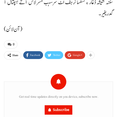
سکنہ شیشہ ڈغار ءِ کسفسا نرہنگ اٹ سرسہب مسر لاش آتے ہسپتال آ
گدریفیر۔
(آن لائن)
0
Facebook
Twitter
Google+
Share
Get real time updates directly on you device, subscribe now.
Subscribe