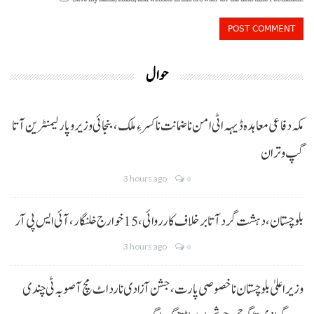
حوال
مکہ دفاعی معاہدہ ڈیہہ اٹی امن نا ضمانت نا کسر ءِ ملک،بنجائی وزیر و پارلیمنٹرین آتا
گپ و تران
3 hours ago
0
بلوچستان، دہشت گرد آتا برخلاف کارروائی، 15خوارج خلنگار،آئی ایس پی آر
3 hours ago
0
وزیر اعلیٰ بلوچستان نا خصوصی پارت،جشن آزادی نا رد اٹ مچ آ صوبہ ٹی چندی