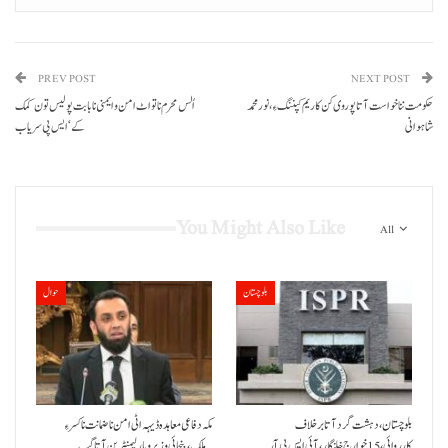
PREV POST
NEXT POST
حکومت ننا خواست آتا پوروی کن کاریم کپننگ ءِ، نور محمد
اُلس محرم نا تو اٹ امن و ایمنی نا بابت پولیس تون کمک
شاہوانی
کے‘ ایس پی سریاب
You Might Also Like
All
بلوچستان
حوال
بلوچستان، دہشت گرد آتا برخلاف
مکہ دفاعی معاہدہ ڈیہہ اٹی امن نا ضمانت نا کسر ءِ
کارروائی، 15خوارج خلنگار،آئی ایس پی آر
ملک،بنجائی وزیر و پارلیمنٹرین آتا گپ…