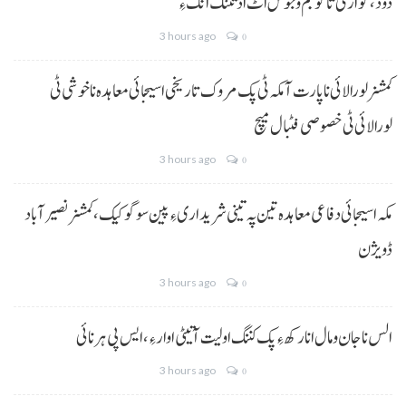
دود، گوازی تا گو جم و جوش اٹ اڈ تننگ انگ ءِ
3 hours ago
0
کمشنر لورالائی نا پارت آ مکہ ٹی پک مروک تاریخی اسیجائی معاہدہ نا خوشی ٹی
لورالائی ٹی خصوصی فٹبال میچ
3 hours ago
0
مکہ اسیجائی دفاعی معاہدہ تین پہ تینی شریداری ءِ پین سوگو کیک،کمشنر نصیرآباد
ڈویژن
3 hours ago
0
الس نا جان و مال انا رکھ ءِ پک کننگ اولیت آتیٹی اوار ءِ،ایس پی ہرنائی
3 hours ago
0