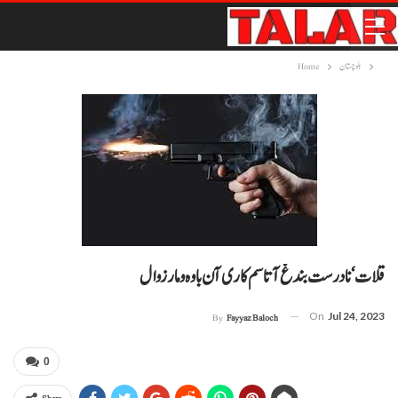
بلوچستان
Home
قلات‘ نادرست بندغ آتا سم کاری آن باوہ و مار زوال
On
Jul 24, 2023
By
Fayyaz Baloch
0