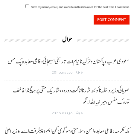
Save my name, email, and website in this browser for the next time I comment.
حوال
سعودی عرب، پاکستان و ترکیہ نا نیام اٹ تاریخی اسیجائی دفاعی معاہدہ پک مس
20 hours ago
0
صوبائی وزیر داخلہ نا کوئٹہ شار نا اناگت دورہ،، شاریک منفی پروپیگنڈا غا خف
توروک مفس، میر ضیا اللہ لانگو
23 hours ago
0
مکہ مکرمہ دفاعی معاہدہ امن، سلامتی و سوگوی کن اہم ءُ پیشرفت اسے،وزیراعلیٰ