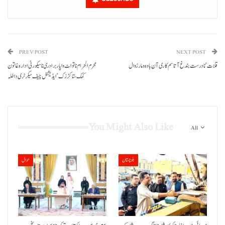
PREV POST
NEXT POST
قلات‘ نادرست بندغ آتا سم کاری آن باوہ و مار زوال
محرم الحرام نا تو اٹ واپار برادری نا سیکورٹی ادارہ غاتون
کمک ستا کڑزک‘ ایڈیشنل چیف سیکرٹری داخلہ
You Might Also Like
All
بلوچستان
حوال