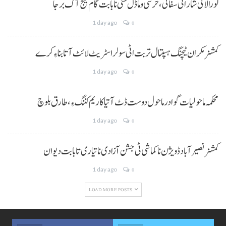
لورالائی شار اٹی سفائی، خرسی و ماڈل سٹی نا بابت گام گیج آک برجا
1 day ago
0
کمشنر مکران ٹیچنگ ہسپتال تربت اٹی سولر اسٹریٹ لائٹ آتا بناءِ کرے
1 day ago
0
محکمہ ماحولیات گوادر ماحول دوست ڈٹ آتیا کاریم کننگ ءِ، طارق بلوچ
1 day ago
0
کمشنر نصیر آباد ڈویژن نا کماشی ٹی جشن آزادی نا تیاری تا بابت دیوان
1 day ago
0
LOAD MORE POSTS