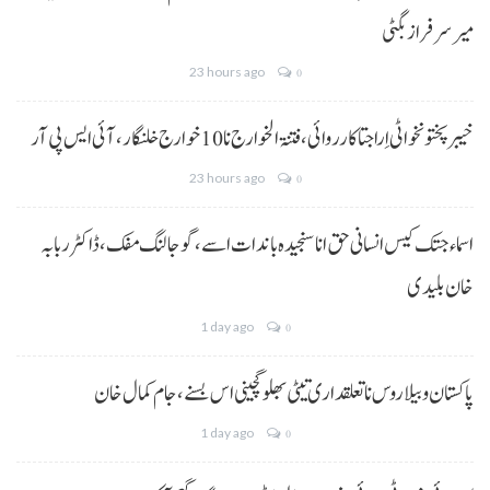
میر سرفراز بگٹی
23 hours ago
0
خیبر پختونخوا ٹی اِرا جتا کارروائی، فتنۃ الخوارج نا 10خوارج خلنگار،آئی ایس پی آر
23 hours ago
0
اسماء جتک کیس انسانی حق انا سنجیدہ باندات اسے، گوجالنگ مفک،ڈاکٹر ربابہ
خان بلیدی
1 day ago
0
پاکستان و بیلاروس نا تعلقداری تیٹی بھلو گچینی اس بسنے، جام کمال خان
1 day ago
0