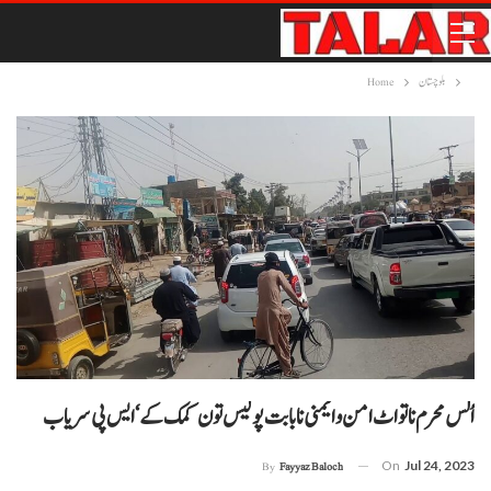
بلوچستان
Home
اُلس محرم نا تو اٹ امن و ایمنی نا بابت پولیس تون کمک کے‘ ایس پی سریاب
On
Jul 24, 2023
By
Fayyaz Baloch