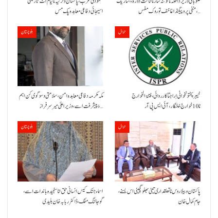
صوبائی وزیر داخلہ نا کوئٹہ شار نا اناگت دورہ،، شاریک
سعودی عرب، پاکستان و ترکیہ نا نیام اٹ تاریخی
منفی پروپیگنڈا غا خف توروک مفس،…
اسیجائی دفاعی معاہدہ پک مس
حوال
بلوچستان
خیبر پختونخوا ٹی اِرا جتا کارروائی، فتنۃ الخوارج
مکہ مکرمہ دفاعی معاہدہ امن، سلامتی و سوگوی کن اہم
نا 10خوارج خلنگار،آئی ایس پی آر
ءُ پیشرفت اسے،وزیراعلیٰ میر سرفراز…
حوال
بلوچستان
پاکستان و بیلاروس نا تعلقداری تیٹی بھلو گچینی اس بسنے،
اسماء جتک کیس انسانی حق انا سنجیدہ باندات اسے،
جام کمال خان
گوجالنگ مفک،ڈاکٹر ربابہ خان بلیدی