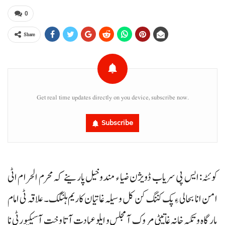
0
Share
Get real time updates directly on you device, subscribe now.
Subscribe
کوئٹہ: ایس پی سریاب ڈویژن ضیا ء مندوخیل پارینے کہ محرم الحرام اٹی
امن انا بحالی ءِ پک کننگ کن کل وسیلہ غاتیان کاریم ہلنگک۔ علاقہ ٹی امام
بارگاہ و تکیہ خانہ غاتیٹی مروک آ مجلس و ایلو عبادت آتا وخت آ سیکیورٹی نا