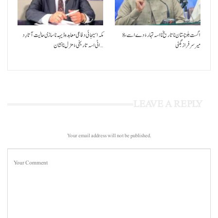
8 اگست بلوچستان نا تاریخ نا اسہ تہار ءُ دے اسے،
مکہ اسیجائی دفاعی معاہدہ ڈیہہ نا ساڑی حالیت آتا رِد
میرسرفراز بگٹی
اٹی اسہ تاریخی ءُ مزل نا نشان…
LEAVE A REPLY
Your email address will not be published.