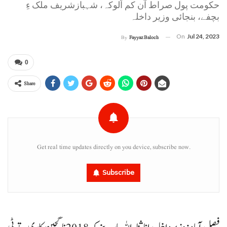
حکومت پول صراط آن کم اَلوکہ، شہبازشریف ملک ءِ
بچفے، بنجائی وزیر داخلہ
On
Jul 24, 2023
By
Fayyaz Baloch
0
Share
Get real time updates directly on you device, subscribe now.
Subscribe