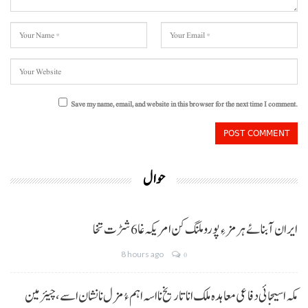
Save my name, email, and website in this browser for the next time I comment.
حوال
ایران آبنائے ہرمز ءِ پورو ملنگ کن امریکہ غا 6 شڑت تخا
8 hours ago
0
مکہ اسیجائی دفاعی معاہدہ ملک انا تاریخ نا اسہ اہم ءُ مزل نا نشان اسے، چیئرمین