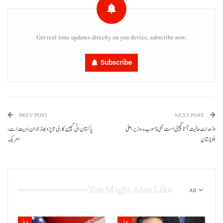
Get real time updates directly on you device, subscribe now.
Subscribe
PREV POST
NEXT POST
وڈھ اٹ حالیت آتا گچینی است جمی نا سوب ءِ، وزیر اعلیٰ
پاکستان اٹی گچین کاری تا پڑو بھاز جوان ءُ ہیت اسے،
بلوچستان
امریکہ
You Might Also Like
All
حوال
جہانی