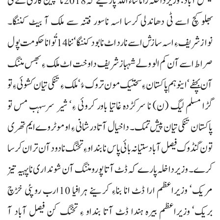
فیصل آباد : وزیرداخلہ رانا ثناء اللہ پارینے کہ 2018نا گچین کاری تے ٹی
بھلو کچ اسے ٹی دھاندلی کرسا اسہ ناسور فتنہ سے ملک آ بیٹ کننگا۔
نوازشریف ءِ اسہ سازش اسے نا رد اٹ نابود کننگا‘ ننا 14 تُو انا حکومت پول
صراط اسے آن کم الو ولے شہبازشریف دا وخت اٹ ملک ءِ بھس مننگ
آن بچفے‘ اینو ہم پاکستان ءِ سختیک مون تروک ءُ‘ ملک ءِ تنکی تیان کشوئی ءِ تو
گڑا مسلم لیگ (ن) نا سرکڑدہ غاتیا باور کروئی ءِ‘ شیر سرسہب مس تو
پاکستان تنکی تیان پیش تمک۔ دا خیال آتا درشانی ءِ او موٹروے ایم تھری
تون گنڈوک فیصل آباد ستیانہ بائی پاس نا بنداو ءِ تخنگ نادود آن تران کرسا
کرے۔ وزیرداخلہ پارے کہ ڈٹ آتا پورو مننگ آن شونداری ناپہیہ تیز
مریک‘ وزیراعظم ارا ڈٹ انا بناءِ کرینے ہرافیا 10ارب روپئی خڑچ
بریک‘ وزیراعظم بیرہ ہندا ڈٹ آتا بنداو ءِ تخنگ کن فیصل آباد آ