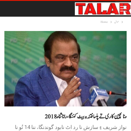
حوال
Home
2018ء نا گچین کاری تے پلسا فتنہ ءِ بیٹ کننگا، رانا ثناء
نواز شریف ءِ سازش نا رد اٹ نابود گوندنگا، ننا 14 تُو نا