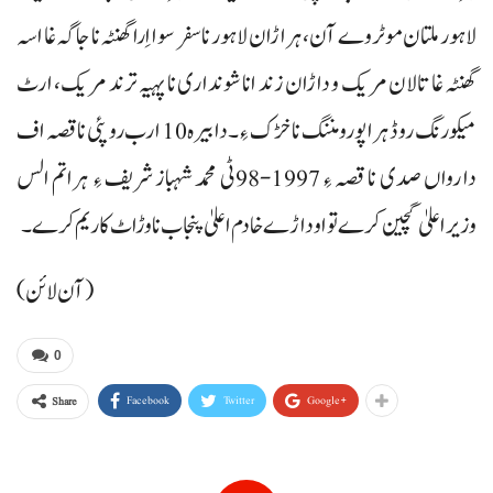
لاہور ملتان موٹروے آن، ہراڑان لاہور نا سفر سوااِرا گھنٹہ نا جاگہ غا اسہ
گھنٹہ غا تالان مریک و داڑان زند انا شونداری نا پہیہ ترند مریک، ارٹ
میکو رنگ روڈ ہرا پورو مننگ نا خڑک ءِ۔ دا بیرہ 10 ارب روپئی نا قصہ اف
دا رواں صدی نا قصہ ءِ 1997-98ٹی محمد شہباز شریف ءِ ہراتم الس
وزیراعلیٰ گچین کرے تو او داڑے خادم اعلیٰ پنجاب نا وڑاٹ کاریم کرے۔
(آن لائن)
0
Facebook
Twitter
Google+
Share