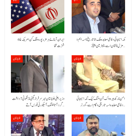
مکہ اسیجائی دفاعی معاہدہ ملک انا تاریخ نا اسہ اہم ءُ
ایران آبنائے ہرمز ءِ پورو ملنگ کن امریکہ غا 6
مزل نا نشان اسے، چیئرمین پیپلز…
شڑت تخا
بلوچستان
بلوچستان
امن نا رکھ بیرہ واک آن مننگ کیک‘ مکہ اسیجائی
وزیراعلیٰ بلوچستان میر سرفراز بگٹی نا ہنگو ٹی 7 دہشت
دفاعی معاہدہ اسہ تاریخی ءُ گام اسے،گورنر…
گرد آتا خلنگ آ سیکورٹی فورس آتے…
بلوچستان
بلوچستان