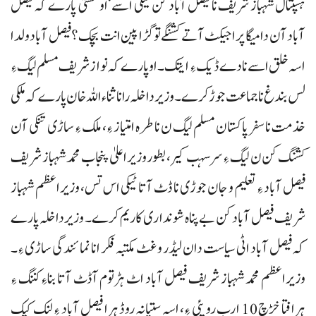
ہسپتال شہباز شریف نا فیصل آباد کن ٹیکی اسے‘او مستی پارے کہ فیصل
آباد آن دا میگا پراجیکٹ آتے کشنگے تو گڑا پین انت بچک؟ فیصل آباد ولدا
اسہ خلق اسے نا دے ڈیک ءِ ایتک۔ او پارے کہ نوازشریف مسلم لیگ ءِ
لس بندغ نا جماعت جوڑ کرے۔وزیرداخلہ رانا ثناء اللہ خان پارے کہ ملکی
خذمت نا سفر پاکستان مسلم لیگ ن نا طرہ امتیاز ءِ، ملک ءِ ساڑی تنکی آن
کشنگ کن ن لیگ ءِ سرسہب کیر، بطور وزیراعلیٰ پنجاب محمد شہباز شریف
فیصل آباد ءِ تعلیم و جان جوڑی نا ڈٹ آتا ٹیکی اس تس، وزیراعظم شہباز
شریف فیصل آباد کن بے پناہ شونداری کاریم کرے۔ وزیرداخلہ پارے
کہ فیصل آباد اٹی سیاست دان لیڈر و غٹ مکتبہ فکر انا نمائندگی ساڑی ءِ۔
وزیراعظم محمد شہباز شریف فیصل آباد اٹ ہڑتوم آڈٹ آتا بناءِ کننگ ءِ
ہرافتا خڑچ 10 ارب روپئی ءِ، اسہ ستیانہ روڈ ہرا فیصل آباد ءِ لنک کیک