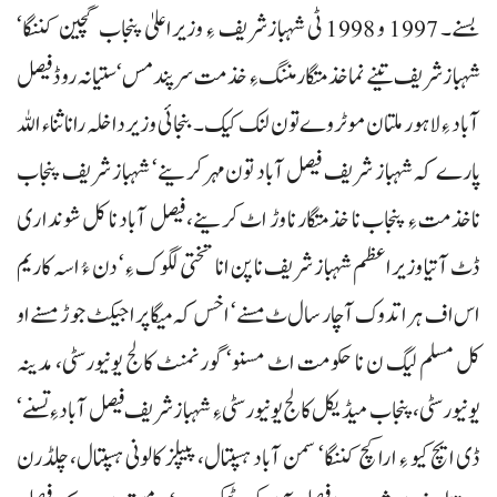
بسنے۔ 1997 و 1998 ٹی شہبازشریف ءِ وزیراعلیٰ پنجاب گچین کننگا‘
شہباز شریف تینے نما خذمتگار مننگ ءِ خذمت سرپند مس‘ ستیانہ روڈ فیصل
آباد ءِ لاہور ملتان موٹروے تون لنک کیک۔ بنجائی وزیرداخلہ رانا ثناء اللہ
پارے کہ شہباز شریف فیصل آباد تون مہر کرینے‘ شہباز شریف پنجاب
ناخذمت ءِ پنجاب نا خذمتگار نا وڑ اٹ کرینے، فیصل آباد نا کل شونداری
ڈٹ آتیا وزیراعظم شہباز شریف ناپن انا تختی لگوک ءِ‘ دن ءُ اسہ کاریم
اس اف ہرا تدوک آ چار سال ٹ مسنے‘ اخس کہ میگاپراجیکٹ جوڑ مسنے او
کل مسلم لیگ ن نا حکومت اٹ مسنو‘ گورنمنٹ کالج یونیورسٹی، مدینہ
یونیورسٹی، پنجاب میڈیکل کالج یونیورسٹی ءِ شہباز شریف فیصل آبادءِ تسنے‘
ڈی ایچ کیو ءِ ارا کچ کننگا‘ سمن آباد ہسپتال، پیپلز کالونی ہسپتال، چلڈرن