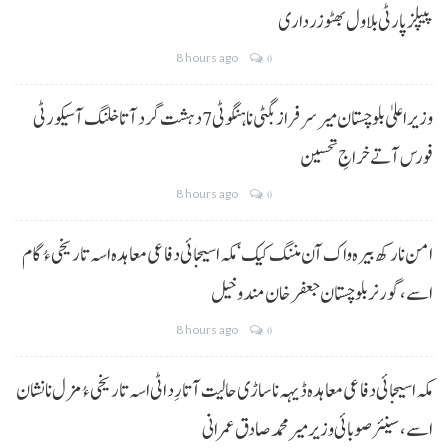
پیپلز پارٹی بلاول بھٹو زرداری
8 hours ago
0
وزیراعلیٰ بلوچستان میر سرفراز بگٹی نا ہنگو ٹی 7 دہشت گرد آتا خلنگ آ سیکورٹی
فورس آتے خراجِ تحسین
8 hours ago
0
امن نا رکھ بیرہ واک آن مننگ کیک‘ مکہ اسیجائی دفاعی معاہدہ اسہ تاریخی ءُ گام
اسے،گورنر بلوچستان جعفر خان مندوخیل
8 hours ago
0
مکہ اسیجائی دفاعی معاہدہ ڈیہہ نا ساڑی حالیت آتا رِد اٹی اسہ تاریخی ءُ مزل نا نشان
اسے،سینئر صوبائی وزیر میر محمد صادق عمرانی