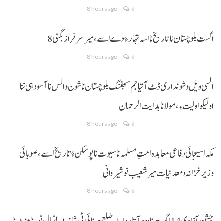
8 hours ago
0
8 اگست بلوچستان نا تاریخ نا اسہ تہار ءُ دے اسے، میرسرفراز بگٹی
8 hours ago
0
السی ویل و شونداری ڈٹ آتیا جم سجفنگ بلوچستان نا شون و الس نا آسودہی ننا
اولیکو اولیت ءِ،مولانا ہدایت الرحمان
8 hours ago
0
مکہ اسیجائی دفاعی معاہدہ امتِ مسلمہ نا سیوت نا پوسکن ءُ تاریخ اسے، صوبائی
وزیر خزانہ و معدنیات میر شعیب نوشیروانی
8 hours ago
0
جشنِ آزادی 14 اگست نا دود آتا رد اٹ ضلع ہرنائی ٹی شاندار فٹبال ٹورنامنٹ نا