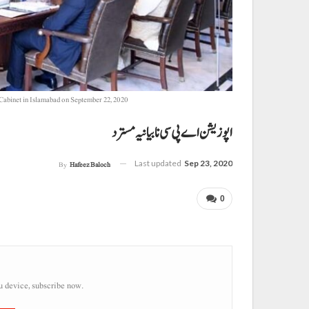
 Cabinet in Islamabad on September 22, 2020
Last updated
Sep 23, 2020
By
Hafeez Baloch
0
u device, subscribe now.