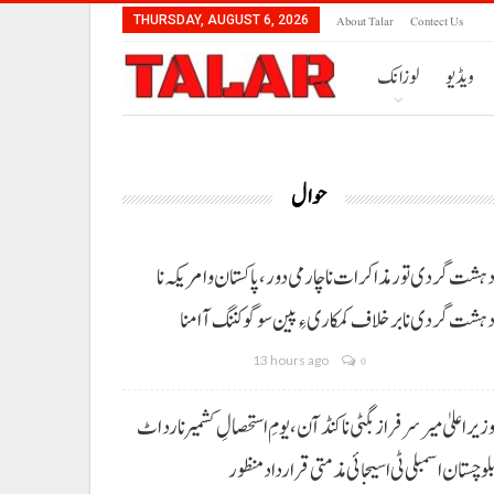
About Talar
Contect Us
THURSDAY, AUGUST 6, 2026
ویڈیو
لوزانک
حوال
ہشت گردی تور مذاکرات نا چارمی دور،پاکستان و امریکہ نا
ہشت گردی نا برخلاف کمکاری ءِ پین سوگو کننگ آ امنا
13 hours ago
0
زیراعلیٰ میر سرفراز بگٹی نا کنڈ آن،یومِ استحصالِ کشمیر نا رد اٹ
لوچستان اسمبلی ٹی اسیجائی مذمتی قرارداد منظور