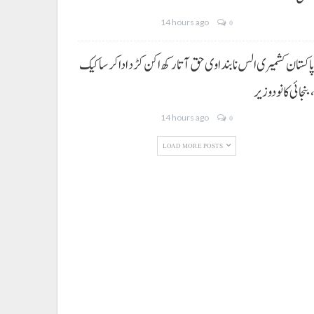
14 hours ago
0
اکستان کشمیری الس نا بنداوی حق آتا رکھ اکن کڑد ادا کرسا کیک
بنجائی کانودوزیر
14 hours ago
0
LOAD MORE POSTS