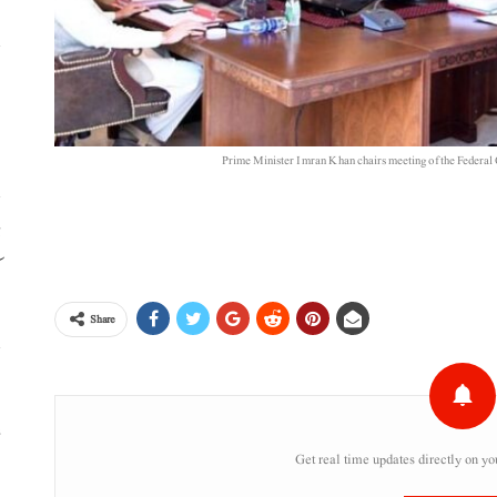
ا
ا
Prime Minister Imran Khan chairs meeting of the Federal
ڈ
ک
Share
س
ء
Get real time updates directly on yo