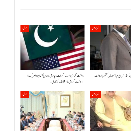
بلوچستان
حوال
 نا کنڈ آن،یومِ استحصالِ کشمیر نا رد اٹ
دہشت گردی تور مذاکرات نا چارمی دور،پاکستان و امریکہ نا
دہشت گردی نا برخلاف کمکاری ءِ…
بلوچستان
حوال