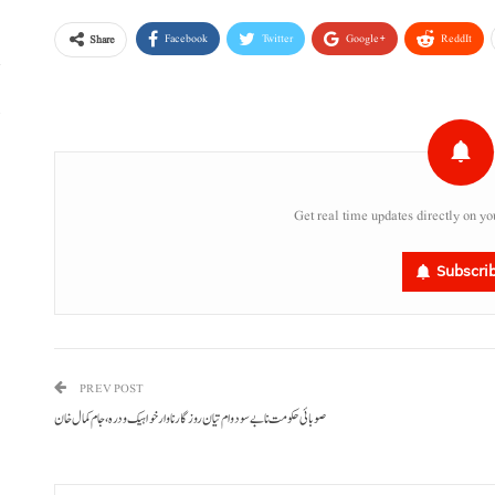
Facebook
Twitter
Google+
ReddIt
Share
پ
،
Get real time updates directly on yo
Subscri
PREV POST
صوبائی حکومت نا بے سود وام تیان روزگار نا وارخواہیک ودرہ، جام کمال خان