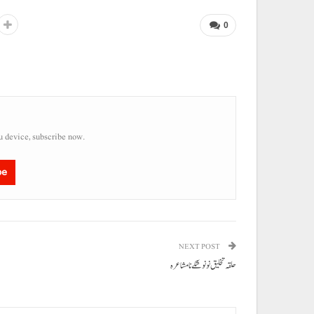
0
u device, subscribe now.
be
NEXT POST
حلقہ تخلیق نو نوشکے نا مشاعرہ