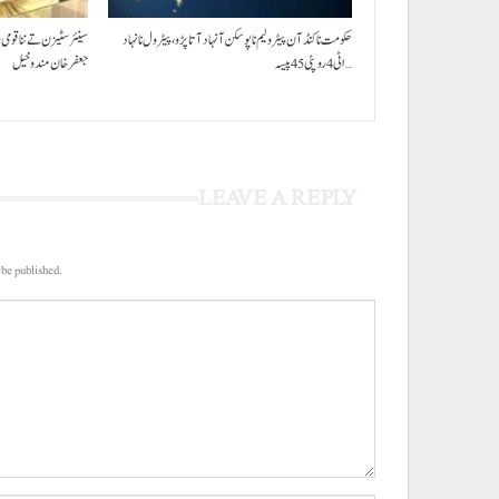
حکومت نا کنڈ آن پیٹرولیم نا پوسکن آ نہاد آتا پڑو،پیٹرول نا نہاد
سینئر سٹیزن تے ننا قومی
اٹی 4 روپئی 45 پیسہ…
جعفرخان مندوخیل
LEAVE A REPLY
 be published.