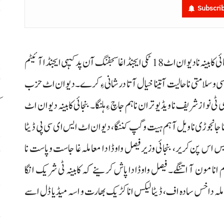
Subscri
ح
اٹ
اسلام آباد (آن لائن) وزیر اعظم عمران خان نا کماشی ٹی بنجائی کابینہ نا دیوان اٹ 18 ٹکی ایجنڈا غا سجفنگ آن پد کیہی ایجنڈا آئیٹم
اسی و سلامتی نا حالیت آ تینا خیال آتا درشانی ءِ کرے۔ دیوان اٹ حزب
 ٹی نوازشریف نا ویڈیو تران نا ہم جاچ ءِ ہلنگا۔ بنجائی کابینہ دیوان اٹ
ک
ا جانجوڑی نا ویل آ ہم ہیت وگپ کننگا، دیوان اٹ ایس ای سی پی ڈیٹا
خلیس اس پن کریر، بنجائی وزیر فیصل واوڈا دا معاملہ غا جاست و پاست نا
ڈ
نا مون آ اتنگے۔ فیصل واوڈا دا پاش کرینے کہ کابینہ ٹی شریک انگا
املہ داخس سادہ اف، ڈیٹا لیکس انا کڑیک بھارت و اسہ میڈیا ڈل اسے
س
ح