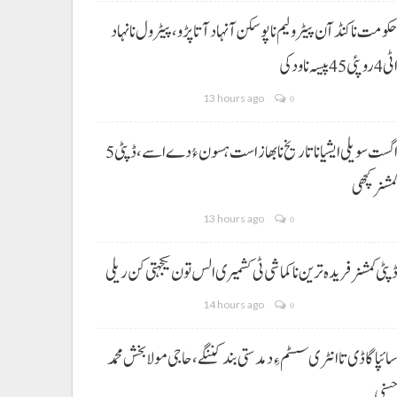
کومت نا کنڈ آن پیٹرولیم نا پوسکن آ نہاد آتا پڑو،پیٹرول نا نہاد
ی 4 روپئی 45 پیسہ نا ودکی
13 hours ago
0
5 اگست سویلی ایشیا نا تاریخ نا بھاز است ہسون ءُ دے اسے،ڈپٹی
مشنر کچھی
13 hours ago
0
پٹی کمشنر فریدہ ترین نا کماشی ٹی کشمیری الس تون یکجہتی کن ریلی
14 hours ago
0
ائپا گاڈی تا انٹری سسٹم ءِ دمدستی بند کننگے، حاجی مولا بخش محمد
سنی