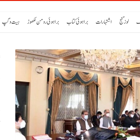
ک
لوز گنج
اشتہارات
براہوئی کتاب
براہوئی رومن لکھوڑ
ہیت و گپ
د
د
و
ب