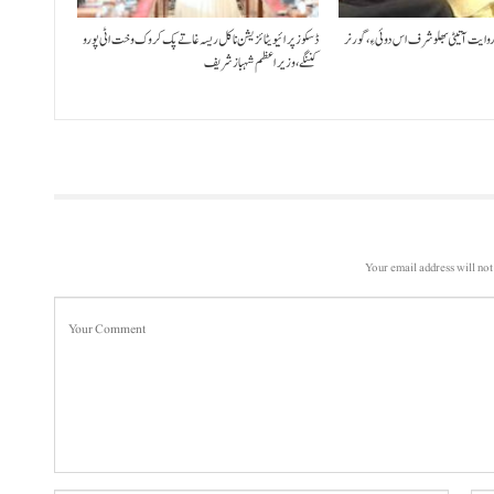
 روایت آتیٹی بھلو شرف اس دوئی ءِ،گورنر
ڈسکوز پرائیویٹائزیشن نا کل ریسہ غاتے پک کروک وخت اٹی پورو
کننگے ،وزیراعظم شہباز شریف
Your email address will not