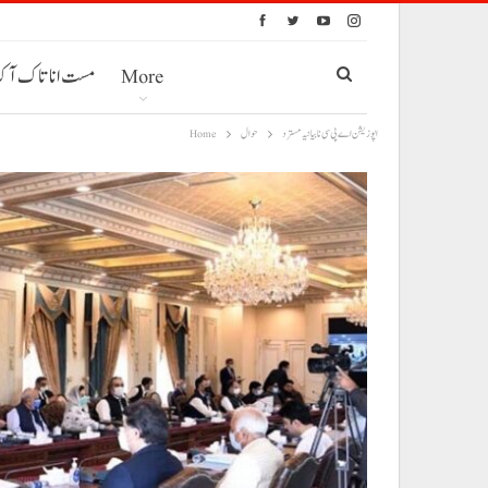
More
مست انا تاک آ
حوال
Home