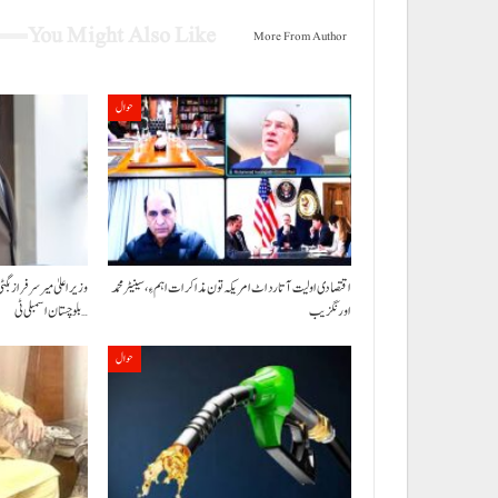
You Might Also Like
More From Author
حوال
اقتصادی اولیت آتا رد اٹ امریکہ تون مذاکرات اہم ءِ،سینیٹر محمد
وزیراعلیٰ میر سرفراز بگٹی
اورنگزیب
بلوچستان اسمبلی ٹی…
حوال