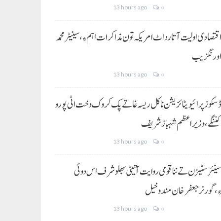
13 hours ago
0
قتصادی اولیت آتا رد اٹ امریکہ تون مذاکرات اہم ءِ،سینیٹر محمد
ورنگزیب
13 hours ago
0
سکوز پرائیویٹائزیشن نا کل ریسہ غاتے پک کروک وخت اٹی پورو
ننگے ،وزیراعظم شہباز شریف
13 hours ago
0
ینئر سٹیزن تے ننا قومی روایت آتیٹی بھلو شرف اس دوئی
ِ،گورنر جعفرخان مندوخیل
13 hours ago
0