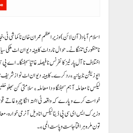
be
نا منظوری تننگانے۔ حوال نا رداٹ کابینہ دیوان اٹ ملکی سی
اختلاف نا آل پارٹیز کانفرنس نا فیصلہ غاتیا سجفنگا۔ اے پی سی
اپوزیشن نا بیانیہ ءِ رد کرے۔ کابینہ دیوان اٹ نوازشریف ن
لیکس نا معاملہ آ ہم سجفنگا و دا معاملہ ءِ سلامتی کن بھلو 
خواست کرے و پارے کہ واقعہ ٹی اختہ انگا چہرہ غاتے قوم ا
وزیرک ایس ای سی پی ڈیٹا لیکس انا ویل آ نرمی خوارہ، مع
تون ملرہ ہرافتا جاست و پاست المی ءِ۔