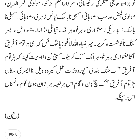
نوابزادہ حاجی لشکری رئیسانی، سرداراسلم بزنجو، مولوی قمر الدین،
مولوی فیض صاحب، صوبائی اسمبلی نا باسک یونس زہری، صوبائی اسمبلی نا
باسک زابد ریکی نا منتواری ءِ ہرفوہ ہرافک قبائلی وڑ اٹ وڈھ ویل ءِ ایسر
کننگ نا کوشست ءِ کریر۔ میر ضیاء اللہ لانگو نا پاننگ ئس کہ ای ہڑتوم آ فریق
آتا منتواری ءِ ہرفوہ ہرافک کمک کرینو۔ مستی نن دا اومیت کینہ کہ ہڑتوم
آ فریق آک جنگ بندی آ پورو وڑاٹ عمل کیرہ و ویل انا ایسری اسکان
ہڑتوم آ فریق آک ہچ ُ دُن ءُ گام اس ہرفپسہ ہراڑان بلوچ قوم ءِ نسخان
اس رسینگے۔
(خ ن)
0