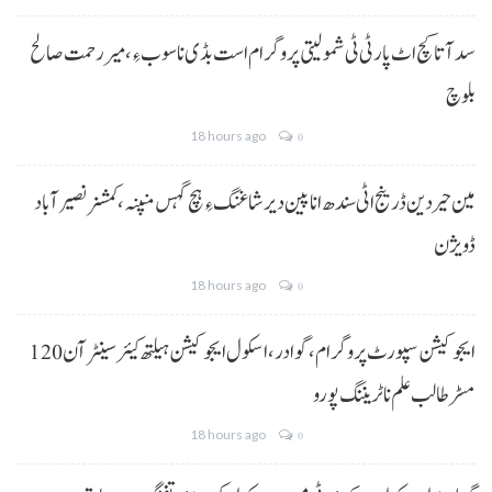
سد آتا کچ اٹ پارٹی ٹی شمولیتی پروگرام است بڈی نا سوب ءِ،میر رحمت صالح
بلوچ
18 hours ago
0
مین حیردین ڈرینج اٹی سندھ انا پین دیر شاغنگ ءِ ہچ گہس منپنہ،کمشنر نصیرآباد
ڈویژن
18 hours ago
0
ایجوکیشن سپورٹ پروگرام،گوادر، اسکول ایجوکیشن ہیلتھ کیئر سینٹر آن 120
مسڑ طالب علم نا ٹریننگ پورو
18 hours ago
0