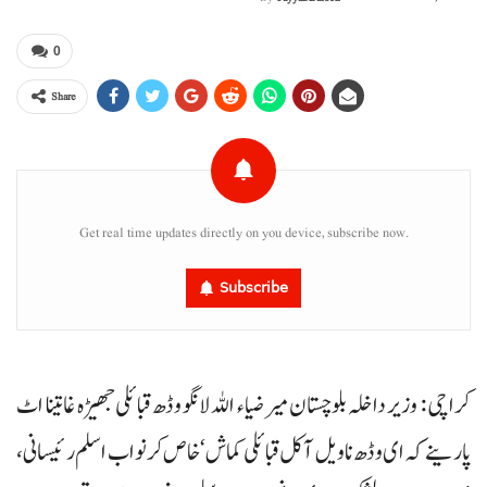
0
Share
Get real time updates directly on you device, subscribe now.
Subscribe
کراچی : وزیر داخلہ بلوچستان میر ضیاء اللہ لانگو وڈھ قبائلی جھیڑہ غا تینا اٹ
پارینے کہ ای وڈھ نا ویل آ کل قبائلی کماش‘ خاص کر نواب اسلم رئیسانی،