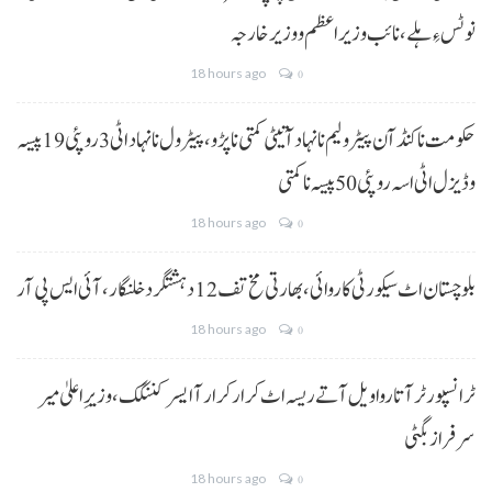
نوٹس ءِ ہلے،نائب وزیراعظم و وزیر خارجہ
18 hours ago
0
حکومت نا کنڈ آن پیٹرولیم نا نہاد آتیٹی کمتی نا پڑو،پیٹرول نا نہاد اٹی 3 روپئی 19 پیسہ
و ڈیزل اٹی اسہ روپئی 50 پیسہ نا کمتی
18 hours ago
0
بلوچستان اٹ سیکورٹی کاروائی، بھارتی مخ تف 12 دہشتگرد خلنگار،آئی ایس پی آر
18 hours ago
0
ٹرانسپورٹر آتا روا ویل آتے ریسہ اٹ کرار کرار آ ایسر کننگک ،وزیرِ اعلیٰ میر
سرفراز بگٹی
18 hours ago
0