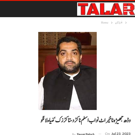
بلوچستان
Home
وڈھ جھیڑہ نا خیر اٹ نواب اسلم نا کڑد ستا کڑزک‘ ضیاء لانگو
On
Jul 23, 2023
By
Fayyaz Baloch