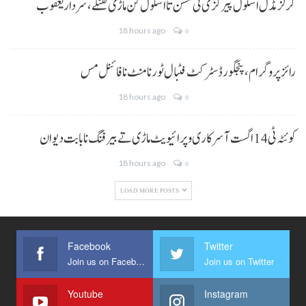
گرلز مڈل اسکول پیرکزی ٹی مسن تا اسکول کن ماڑی تفنگے، سردار یعقوب
18 hours ago
0
رائز پروگرام، پنجگور ڈسٹرکٹ فٹبال ٹورنامنٹ نا فائنل مس
18 hours ago
0
کوئٹہ ٹی 14 اگست آ سرکاری و پرائیویٹ ماڑی تے بیرفنگ نا بابت دیوان
18 hours ago
0
LOAD MORE POSTS
Facebook
Twitter
Join us on Facebook
Join us on Twitter
Youtube
Instagram