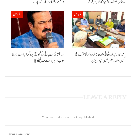
ایسر کننگک ،وزیرِ اعلیٰ میر سرفراز…
دہشتگرد خلنگار،آئی ایس پی آر
بلوچستان
بلوچستان
مین حیردین ڈرینج اٹی سندھ انا پین دیر شاغنگ ءِ ہچ
سد آتا کچ اٹ پارٹی ٹی شمولیتی پروگرام است بڈی نا
گہس منپنہ،کمشنر نصیرآباد ڈویژن
سوب ءِ،میر رحمت صالح بلوچ
LEAVE A REPLY
Your email address will not be published.