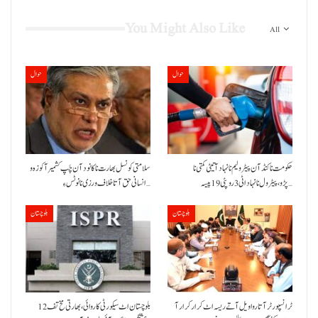
You Might Also Like
All
حوال
حوال
حکومت نا کنڈ آن پیٹرولیم نا نہاد آتیٹی کمتی نا
سلامتی کونسل بھارت نا کانود آن چَپ کشمیر آ کوزہ و
پڑو،پیٹرول نا نہاد اٹی 3 روپئی 19 پیسہ…
انسانی حق آتا خلاف ورزی نا نوٹس ءِ…
بلوچستان
بلوچستان
ٹرانسپورٹر آتا روا ویل آتے ریسہ اٹ کرار کرار آ
بلوچستان اٹ سیکورٹی کاروائی، بھارتی مخ تف 12