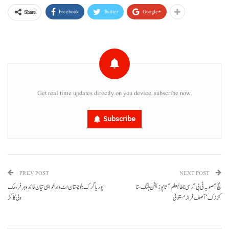
Facebook
Twitter
Google+
Share
Get real time updates directly on you device, subscribe now.
Subscribe
PREV POST
NEXT POST
مچ آ صوبہ ٹی بی آر سی نا طالبعلم آتا پوزیشن ہلنگ ستا
پوریاگرک بلوچستان اٹ وارخواہی تیان فائدہ ہرفر، ملک
کڑزک‘ آصف فراز مستوئی
ولی کاکڑ