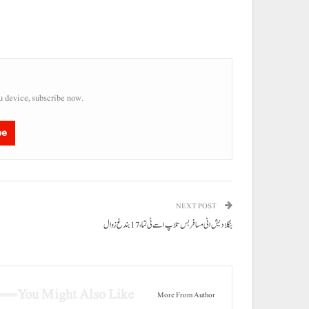
u device, subscribe now.
be
NEXT POST
بنگلا دیش اٹی مسافر بس تلاپ اسے ٹی تما، 17 بندغ زوال
You Might Also Like
More From Author