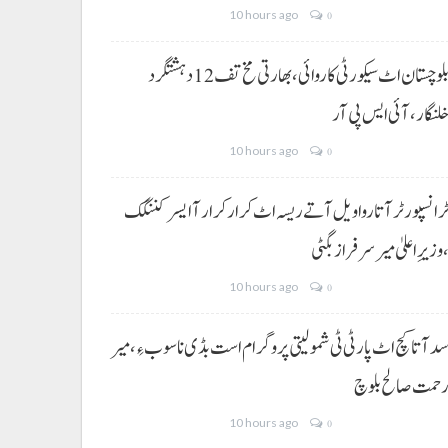
10 hours ago
0
بلوچستان اٹ سیکورٹی کاروائی، بھارتی مخ تف 12 دہشتگرد
لنگار،آئی ایس پی آر
10 hours ago
0
رانسپورٹر آتا روا ویل آتے ریسہ اٹ کرار کرار آ ایسر کننگک
وزیرِ اعلیٰ میر سرفراز بگٹی
10 hours ago
0
د آتا کچ اٹ پارٹی ٹی شمولیتی پروگرام است بڈی نا سوب ءِ،میر
حمت صالح بلوچ
10 hours ago
0