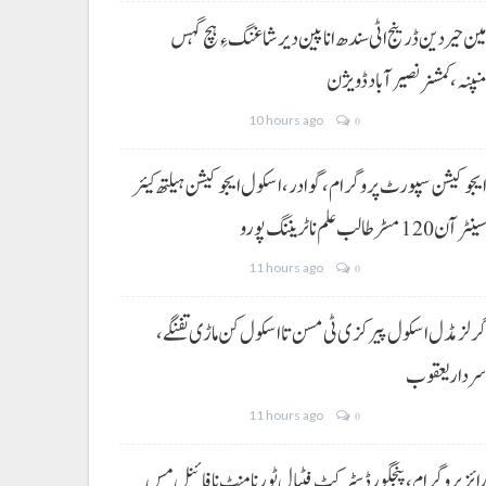
ین حیردین ڈرینج اٹی سندھ انا پین دیر شاغنگ ءِ ہچ گہس
نپنہ،کمشنر نصیرآباد ڈویژن
10 hours ago
0
یجوکیشن سپورٹ پروگرام،گوادر، اسکول ایجوکیشن ہیلتھ کیئر
ینٹر آن 120 مسڑ طالب علم نا ٹریننگ پورو
11 hours ago
0
رلز مڈل اسکول پیرکزی ٹی مسن تا اسکول کن ماڑی تفنگے،
ردار یعقوب
11 hours ago
0
ائز پروگرام، پنجگور ڈسٹرکٹ فٹبال ٹورنامنٹ نا فائنل مس