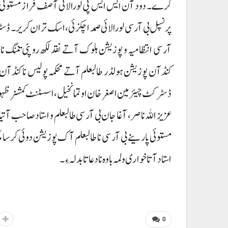
کرے۔ دود آن ایس ایس پی لورالائی آصف فراز مستوئی، 
پرنسپل بی آر سی لورالائی صمد اچکزئی، اسک تران کریر۔ ڈس
آر سی انتظامیہ و پوزیشن ہلوک آتے نقد لکھ روپئی تننگ ن
کنڈآن پوزیشن ہولڈر طالبعلم آتے محکمہ پولیس نا کنڈآن 
ڈسٹرکٹ چیئرمین اصغر خان اوتمانخیل، اسسٹنٹ کمشنر ظہ
عزیز اللہ ناصر، آغا جان بی آر سی طالبعلم و استاد صاحب 
مستوئی پارینے بی آر سی نا طالبعلم آک پوزیشن دوئی کرسا م
استاد آتا خواری و لمہ باوہ نا دعا تا بدلہ ءِ۔
0