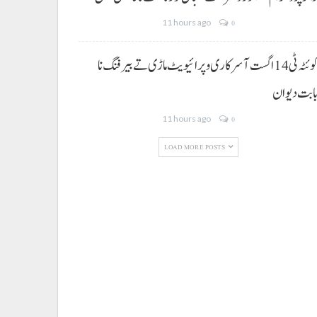
11 hours ago
0
کوئٹہ ٹی 14 اگست آ سرکاری و پرائیویٹ ماڑی تے بیرفنگ نا
ابت دیوان
11 hours ago
0
LOAD MORE POSTS