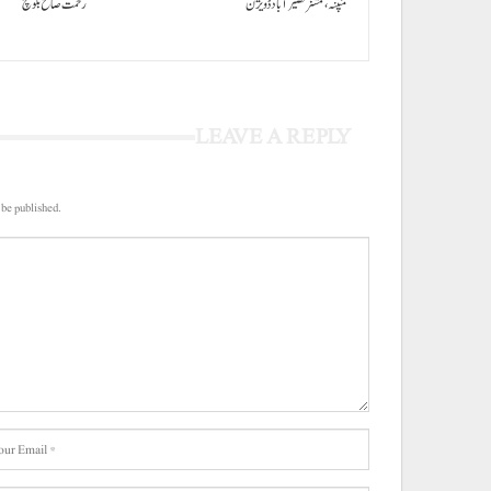
منپنہ،کمشنر نصیرآباد ڈویژن
رحمت صالح بلوچ
LEAVE A REPLY
 be published.