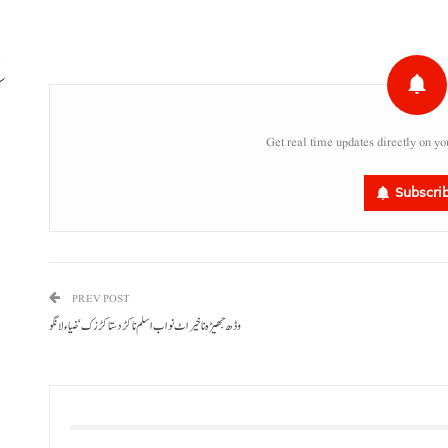
ب
Get real time updates directly on yo
Subscri
PREV POST
وڈھ جھیڑہ نا خیر اٹ نواب اسلم نا کڑد ستا کڑزک‘ ضیاء لانگو