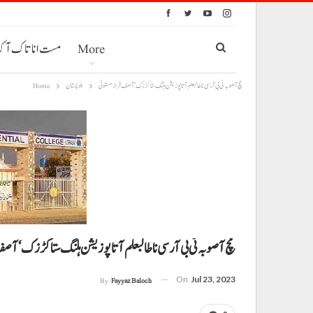
More
مست انا تاک آ
مچ آ صوبہ ٹی بی آر سی نا طالبعلم آتا پوزیشن ہلنگ ستا کڑزک‘ آصف فراز مستوئی
بلوچستان
Home
مچ آ صوبہ ٹی بی آر سی نا طالبعلم آتا پوزیشن ہلنگ ستا کڑزک‘ آص
On
Jul 23, 2023
By
Fayyaz Baloch