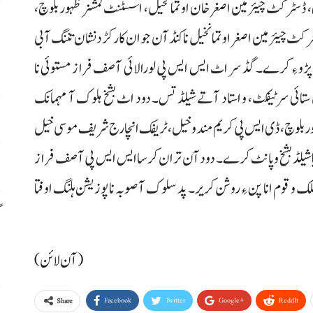
ڈسٹرکٹ چیئرمین اصغرخان اوتمانخیل، اسسٹنٹ کمشنر ظہور بلوچ،
م
ٹرکٹ چیئرمین اصغر اوتمانخیل نا کنڈآن جوان کارکڑد نشان تننگ آ بی
م
ا پڑو ءِ کرے۔ گڈ سر اٹ ایس ایس پی لورالائی آصف فراز مستوئی نا
ستائی سرٹیفکٹ، و استاد آتے شیلڈ تس۔ دود اٹ بشخ ہلوک آ مہمانک
ا
ور بلوچ، ڈی ایس پی کریم مندوخیل، ٹریفک انچارج شریف موسی خیل
س
آتیا شیلڈ بشخ و پانٹ کرے۔ دود آن تران کرسا ایس ایس پی آصف فراز
لک و قوم انا پن ءِ روشن کریر۔ پد سلوک آ صوبہ نا پوزیشن ہلنگ اوفتا
گ
س
(آن لائن)
Facebook
Twitter
Google+
ReddIt
Share
ر