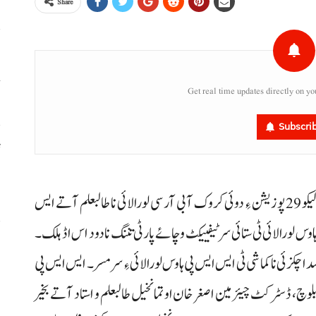
Share
خ
Get real time updates directly on yo
Subscri
ٹ
،
لورالائی : میٹرک نا سالانہ امتحان اٹ مچ آ بلوچستان اٹ اولیکو 29 پوزیشن ءِ دوئی کروک آ بی آر سی لورالائی نا طالبعلم آتے ایس
س لورالائی ٹی ستائی سرٹیفییکٹ و چائے پارٹی تننگ نا دود اس اڈ ہلک۔
س
الصمد اچکزئی نا کماشی ٹی ایس ایس پی ہاوس لورالائی ءِ سر مسر۔ ایس ایس پی
ر
لوچ، ڈسٹرکٹ چیئرمین اصغر خان اوتمانخیل طالبعلم و استاد آتے بخیر