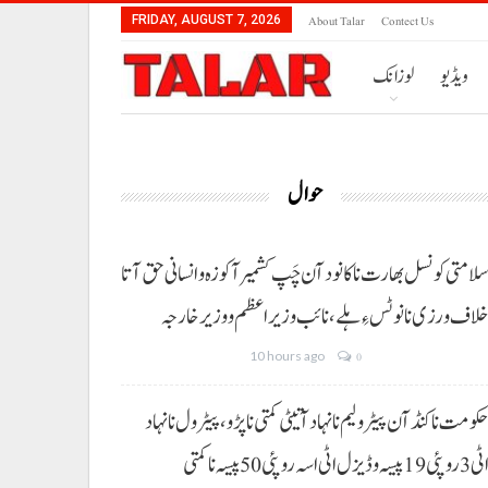
About Talar
Contect Us
FRIDAY, AUGUST 7, 2026
ویڈیو
لوزانک
حوال
لامتی کونسل بھارت نا کانود آن چَپ کشمیر آ کوزہ و انسانی حق آتا
لاف ورزی نا نوٹس ءِ ہلے،نائب وزیراعظم و وزیر خارجہ
10 hours ago
0
کومت نا کنڈ آن پیٹرولیم نا نہاد آتیٹی کمتی نا پڑو،پیٹرول نا نہاد
3 روپئی 19 پیسہ و ڈیزل اٹی اسہ روپئی 50 پیسہ نا کمتی