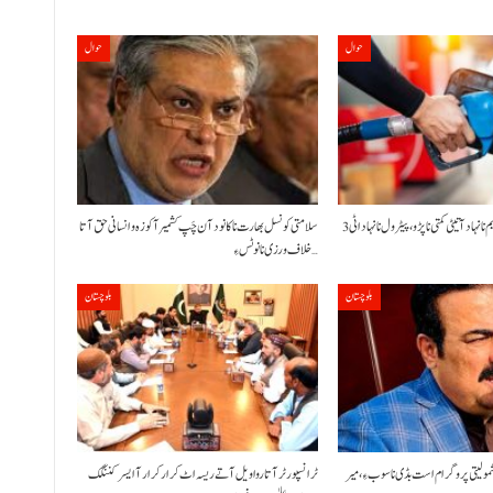
حوال
حوال
حکومت نا کنڈ آن پیٹرولیم نا نہاد آتیٹی کمتی نا پڑو،پیٹرول نا نہاد اٹی 3
سلامتی کونسل بھارت نا کانود آن چَپ کشمیر آ کوزہ و انسانی حق آتا
خلاف ورزی نا نوٹس ءِ…
بلوچستان
بلوچستان
شمولیتی پروگرام است بڈی نا سوب ءِ،میر
ٹرانسپورٹر آتا روا ویل آتے ریسہ اٹ کرار کرار آ ایسر کننگک