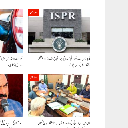
بلوچستان
بلوچستان اٹ سیکورٹی کاروائی، بھارتی مخ تف 12 دہشتگرد
خلنگار،آئی ایس پی آر
روپئی 19 پیسہ…
بلوچستان
مین حیردین ڈرینج اٹی سندھ انا پین دیر شاغنگ ءِ ہچ گہس
سد آتا کچ اٹ پارٹی ٹی 