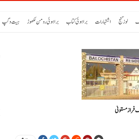
ک
لوز گنج
اشتہارات
براہوئی کتاب
براہوئی رومن لکھوڑ
ہیت و گپ
س
خ
ف فراز مستوئی
ح
اٹی 