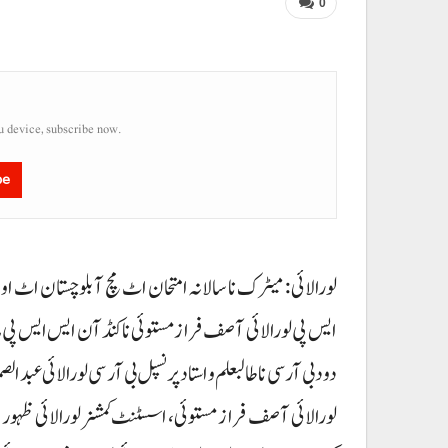
0
u device, subscribe now.
be
ایس پی لورالائی آصف فراز مستوئی نا کنڈآن ایس ایس پی ہاو
دود بی آر سی نا طالبعلم و استاد پرنسپل بی آر سی لورالائی عبد
لورالائی آصف فراز مستوئی، اسسٹنٹ کمشنر لورالائی ظہور ب