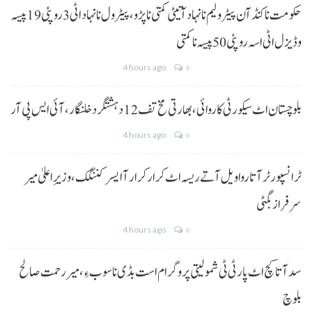
حکومت نا کنڈ آن پیٹرولیم نا نہاد آتیٹی کمتی نا پڑو،پیٹرول نا نہاد اٹی 3 روپئی 19 پیسہ
و ڈیزل اٹی اسہ روپئی 50 پیسہ نا کمتی
4 hours ago
0
بلوچستان اٹ سیکورٹی کاروائی، بھارتی مخ تف 12 دہشتگرد خلنگار،آئی ایس پی آر
4 hours ago
0
ٹرانسپورٹر آتا روا ویل آتے ریسہ اٹ کرار کرار آ ایسر کننگک ،وزیرِ اعلیٰ میر
سرفراز بگٹی
4 hours ago
0
سد آتا کچ اٹ پارٹی ٹی شمولیتی پروگرام است بڈی نا سوب ءِ،میر رحمت صالح
بلوچ