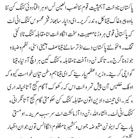
پاکستان نا وخت آ بحیثیت قوم ننا نصب العین ئس او ہرافتا دوئی کننگ کن ننا
باوہ پیرہ غاک تینا کل ءِ ندر کریر۔ ای دا پارسا بھاز فخر محسوس کننگ اٹی اُٹ
کہ پاکستانی قومی ہر وڑ نا مصیبت و سخت انگا وخت انا مقابلہ کننگ نا لائخی
تخک۔ اینخو ننے پاکستان دے اڈ ترسا ننے تینا صف آتیٹی اسٹی، نظم و ضبط و
جوزہ نا گرج ءِ۔ تانکہ نن دا آفت نا مقابلہ ءِ کننگ کین ہرا مچ آ دنیا ءِ تینا
گواچی کرینے۔ وزیراعظم پارینے کہ ای تینا ہم وطن تیان خواست کیوہ کہ
اوفک خلیس آن پیش تمر وخت اس کہ رکھوک آ گام گیج آتا خیالداری
ءِ کیر۔ ای تینٹ دا دَین اتون مقابلہ کننگ کن حکومتی گام گیج آتا نگرانی ءِ
کننگ اٹی اُٹ۔ انشاءاللہ، نن دا آزمائشت اٹ سرسہب مرینہ۔ او مستی
پارینے کہ اینو نن مقبوضہ جموں وکشمیر نا مظلوم انگا اُلس تون جوان اظہار