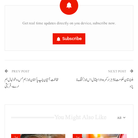
Get real time updates directly on you device, subscribe now.
Subscribe
PREV POST
NEXT POST
بلوچستان حکومت نا 5 ہزار کمرہ والا ہسپتال اس جوڑ کننگ نا
مخالفت آتیان چَپ پاکستان جوڑ ہم مس، و شونہال ہم
پڑو
ارے، قریشی
You Might Also Like
All
حوال
حوال