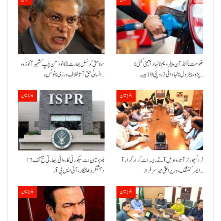
حکومت نا کنڈ آن پیٹرولیم نا نہاد آتیٹی کمتی نا
سلامتی کونسل بھارت نا کانود آن چَپ کشمیر آ کوزہ و
پڑو،پیٹرول نا نہاد اٹی 3 روپئی 19 پیسہ…
انسانی حق آتا خلاف ورزی نا نوٹس ءِ…
بلوچستان
بلوچستان
ٹرانسپورٹر آتا روا ویل آتے ریسہ اٹ کرار کرار آ
بلوچستان اٹ سیکورٹی کاروائی، بھارتی مخ تف 12
ایسر کننگک ،وزیرِ اعلیٰ میر سرفراز…
دہشتگرد خلنگار،آئی ایس پی آر
بلوچستان
بلوچستان