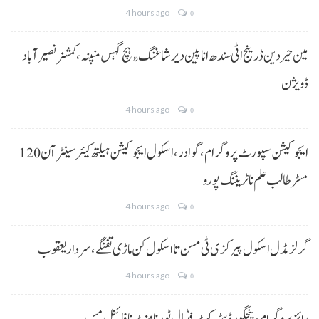
4 hours ago
0
مین حیردین ڈرینج اٹی سندھ انا پین دیر شاغنگ ءِ ہچ گہس منپنہ،کمشنر نصیرآباد
ڈویژن
4 hours ago
0
ایجوکیشن سپورٹ پروگرام،گوادر، اسکول ایجوکیشن ہیلتھ کیئر سینٹر آن 120
مسڑ طالب علم نا ٹریننگ پورو
4 hours ago
0
گرلز مڈل اسکول پیرکزی ٹی مسن تا اسکول کن ماڑی تفنگے، سردار یعقوب
4 hours ago
0