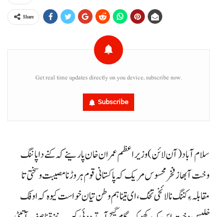
Share
Get real time updates directly on you device, subscribe now.
Subscribe
سلام آباد( آن لائن ) وزیراعظم عمران خان پارینے کہ کنے دا پاننگ
وخت آ بھاز فخر محسوس مریک کہ پاکستانی قوم ہر وڑ نا مصیبت و سختی تا
مقابلہ ءِ کننگ نا لائخی تخک، ای تینا ہم وطن تیان خواست کیوہ کہ اوفک