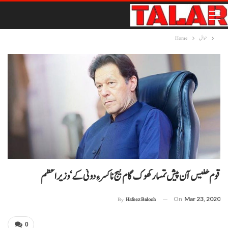
حوال
Home
قوم خلیس آن پیش تمسا رکھوک گام گیج نا کسر ءِ دوئی کے‘ وزیراعظم
On
Mar 23, 2020
By
Hafeez Baloch
0