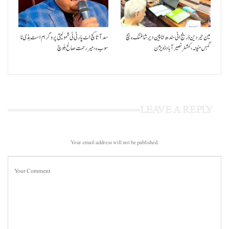
مین حیردین ڈرینج اٹی سندھ انا پین دیر شاغنگ ءِ ہچ
سد آتا کچ اٹ پارٹی ٹی شمولیتی پروگرام است بڈی نا
گہس منپنہ،کمشنر نصیرآباد ڈویژن
سوب ءِ،میر رحمت صالح بلوچ
LEAVE A REPLY
Your email address will not be published.