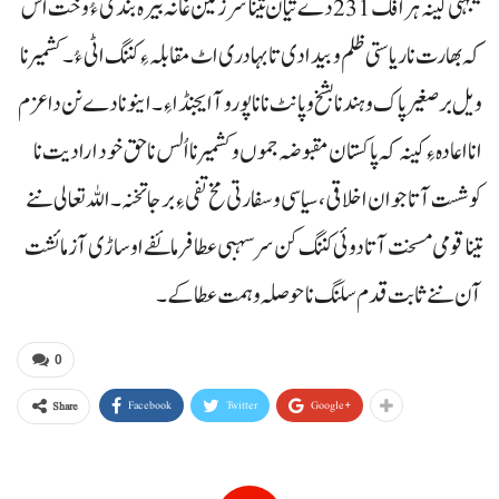
یکجہتی کینہ ہرافک 231 دے تیان تینا سرزمین غا نہ بیرہ بندی ءُ وخت اس
کہ بھارت نا ریاستی ظلم و بیدادی تا بہادری اٹ مقابلہ ءِ کننگ اٹی ءُ۔ کشمیر نا
ویل برصغیر پاک و ہند نا بشخ و پانٹ نا ناپورو آ ایجنڈا ءِ۔ اینو نا دے نن دا عزم
انا اعادہ ءِ کینہ کہ پاکستان مقبوضہ جموں وکشمیر نا اُلس نا حق خود ارادیت نا
کوشست آتا جوان اخلاقی، سیاسی و سفارتی مخ تفی ءِ برجا تخنہ۔ اللہ تعالی ننے
تینا قومی مسخت آتا دوئی کننگ کن سرسہبی عطا فرمائفے او ساڑی آزمائشت
آن ننے ثابت قدم سلنگ نا حوصلہ و ہمت عطا کے۔
0
Facebook
Twitter
Google+
Share