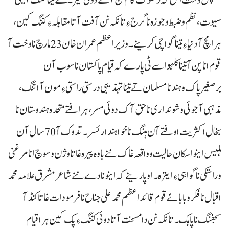
خلپس وخت اس کہ رکھوک گام گیج آتے دوئی کیر۔ ننے تینا صف آتیٹی
سیوت، نظم و ضبط و جوزہ نا گرج ءِ تانکہ نن آفت آتا مقابلہ ءِ کننگ کین،
ہرا مچ آ دنیا ءِ تینا گواچی کرینے۔ وزیراعظم عمران خان 23 مارچ نا وخت آ
قوم انا پن آ تینا کلہو اسے ٹی پارے کہ قیام پاکستان نا سوب آن
برصغیرپاک وہند نا مسلمان تے تینا تہذیبی درستی راستی ءِ مون آ اتنگ،
مذہبی آجوئی و شونداری نا حق آک دوئی مسر، ہرافتے متحدہ ہندوستان نا
بخال اکثریت اوفتے آن ہلنگ نا خواہندار ئسر۔ تدوک آ 70 سال آن
ہلیس اینو اسکان حالیت و واقعہ غاک ننے باوہ پیرہ غاتا وژن و سوچ انا مرغنی
و راستکی نا گواہی ءِ ایترہ۔ او پارینے کہ اینو نا دے ننے شاعر مشرق علامہ محمد
اقبال نا فکر و بابائے قوم قائد اعظم محمد علی جناح نا فرمودات غاتا کنڈآ
سجفنگ نا پاہک۔ تانکہ نن دا مسخت آتا دوئی کننگ ءِ پک کین ہرا قیام