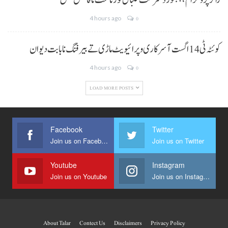
رائز پروگرام، پنجگور ڈسٹرکٹ فٹبال ٹورنامنٹ نا فائنل مس
4 hours ago
0
کوئٹہ ٹی 14 اگست آ سرکاری و پرائیویٹ ماڑی تے بیرفنگ نا بابت دیوان
4 hours ago
0
LOAD MORE POSTS
Facebook
Twitter
Join us on Facebook
Join us on Twitter
Youtube
Instagram
Join us on Youtube
Join us on Instagram
About Talar
Contect Us
Disclaimers
Privacy Policy