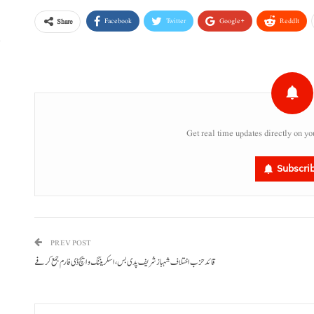
Facebook
Twitter
Google+
ReddIt
Share
ش
س
Get real time updates directly on yo
Subscri
PREV POST
قائد حزب اختلاف شہباز شریف پدی بس، اسکریننگ و ایچ ڈی فارم جمع کرفے