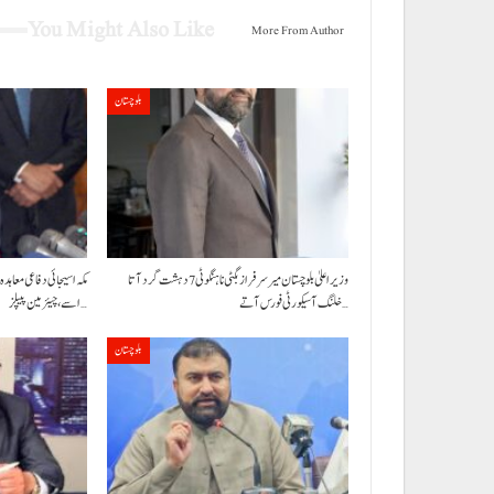
You Might Also Like
More From Author
بلوچستان
وزیراعلیٰ بلوچستان میر سرفراز بگٹی نا ہنگو ٹی 7 دہشت گرد آتا
مکہ اسیجائی دفاعی معاہدہ م
خلنگ آ سیکورٹی فورس آتے…
اسے، چیئرمین پیپلز…
بلوچستان