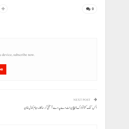
0
u device, subscribe now.
be
NEXT POST
الس کمک کتو تو لاک ڈاﺅن اٹ دے پہ دے آ سختی کرسا کانہ، جام کمال خان