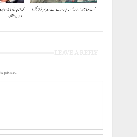
8 اگست بلوچستان نا تاریخ نا اسہ تہار ءُ دے اسے، میرسرفراز بگٹی
مکہ اسیجائی دفاعی معاہدہ 
ءُ مزل نا نشان…
LEAVE A REPLY
 be published.