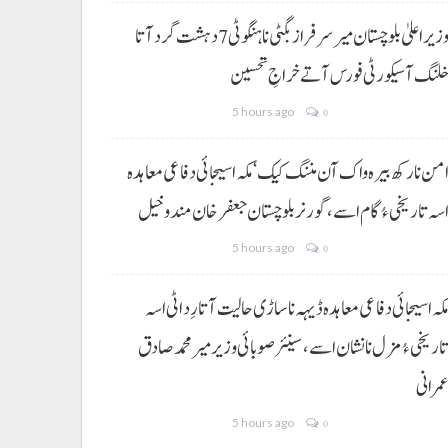
وزیراعلیٰ بلوچستان میر سرفراز بگٹی نا ہنگو ٹی 7 دہشت گرد آتا
لنگ آ سیکورٹی فورس آتے خراجِ تحسین
5 hours ago
0
من نا رکھ بیرہ واک آن مننگ کیک‘ مکہ اسیجائی دفاعی معاہدہ
سہ تاریخی ءُ گام اسے،گورنر بلوچستان جعفر خان مندوخیل
5 hours ago
0
کہ اسیجائی دفاعی معاہدہ ڈیہہ نا ساڑی حالیت آتا رِد اٹی اسہ
اریخی ءُ مزل نا نشان اسے،سینئر صوبائی وزیر میر محمد صادق
مرانی
5 hours ago
0