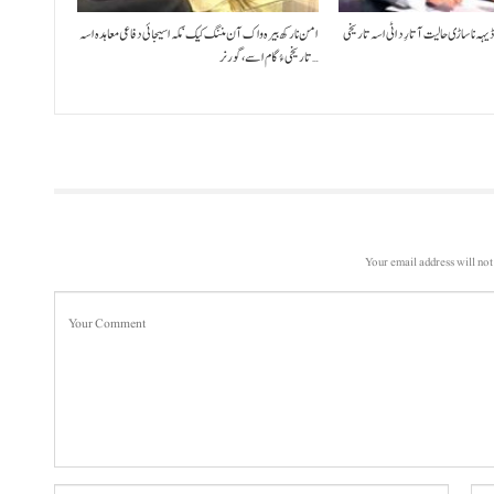
ڈیہہ نا ساڑی حالیت آتا رِد اٹی اسہ تاریخی
امن نا رکھ بیرہ واک آن مننگ کیک‘ مکہ اسیجائی دفاعی معاہدہ اسہ
تاریخی ءُ گام اسے،گورنر…
Your email address will not