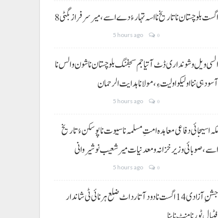
 اگست بلوچستان نا تاریخ نا اسہ تہار ءُ دے اسے، میرسرفراز بگٹی
5 hours ago
0
لسی ویل و شونداری ڈٹ آتیا جم سجفنگ بلوچستان نا شون و الس نا
سودہی ننا اولیکو اولیت ءِ،مولانا ہدایت الرحمان
5 hours ago
0
کہ اسیجائی دفاعی معاہدہ امتِ مسلمہ نا سیوت نا پوسکن ءُ تاریخ
سے، صوبائی وزیر خزانہ و معدنیات میر شعیب نوشیروانی
5 hours ago
0
جشنِ آزادی 14 اگست نا دود آتا رد اٹ ضلع ہرنائی ٹی شاندار
ٹبال ٹورنامنٹ نا بنا