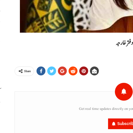
خ
، دفترخارجہ
ا
ا
Share
م
ت
Get real time updates directly on yo
ع
Subscri