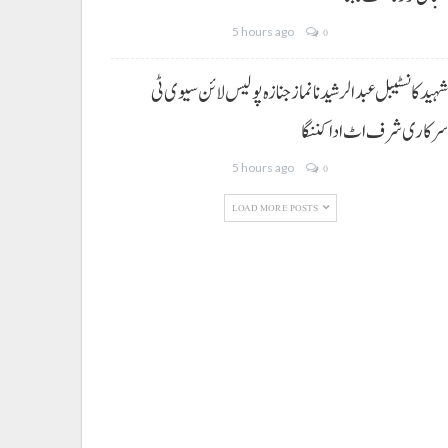
5 hours ago
0
ہید کانسٹیبل عبدالرشید نا نماز جنازہ پولیس لائن سیوی ٹی
رکاری شرف اٹ ادا کننگا
5 hours ago
0
LOAD MORE POSTS