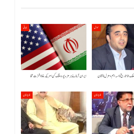
حوال
جہانی
لک انا تاریخ نا اسہ اہم ءُ مزل نا نشان
ایران آبنائے ہرمز ءِ پورو ملنگ کن امریکہ غا 6 شڑت تخا
بلوچستان
بلوچستان