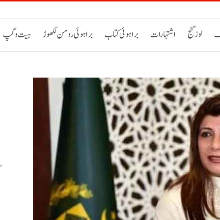
ک
لوز گنج
اشتہارات
براہوئی کتاب
براہوئی رومن لکھوڑ
ہیت و گپ
ا
م
ا