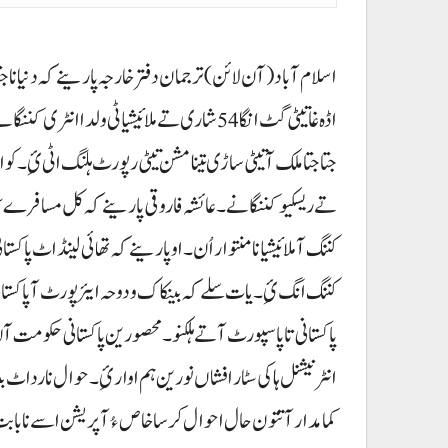
اسلام آباد(آن لائن)ترجمان دفتر خارجہ پارینے کہ دنیا نا جتا ج
اڈہ غاتیٹی گٹ انگا54 شاری تے ملائیشیا ٹی ولد
تے ریسکیو کننگانے۔ عائشہ فاروقی پارینے کہ کل مسافر
کننگ انگ ئِ۔ یات سلے کہ بینکاک و دوحہ ایئرپورٹ آ پاکس
پاکستانی تا پاسپورٹ آتے ہلکنو۔ محصورین پاکستانی حکومت آ
انٹرنیشنل ہاکی سٹار افشاں نورین ہم اوار ئِ۔ حوال نا رداٹ
کمامدار آتتون حال احوال کرسا خاص ءُ آپریشن اسے نا با