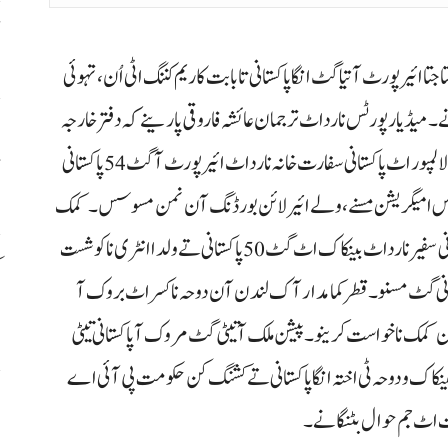
8
تا ائیرپورٹ آتیا گٹ انگا پاکستانی تا بابت کاریم کننگ اٹی اُن، تہوئی
ا انٹری کننگانے۔ میڈیا رپورٹس نا رداٹ ترجمان عائشہ فاروقی پارینے کہ دفتر خارجہ
ا
جتا جتا ملک آتیٹی ساڑی تینا مشن تیٹی رپورٹ ہلنگ اٹی ئِ۔ کوالالمپور اٹ پاکستانی سفارت خانہ نا رداٹ ائیرپورٹ آ گٹ 54 پاکستانی
آ
 ےس امیگریشن مسنے، ولے ائیر لائن بورڈنگ آن نمن مسوسس۔ کمک
کننگ آ ملائیشیا نا منتوار اُن۔ او پارینے کہ تھائی لینڈ اٹ پاکستانی سفیر نا رداٹ بینکاک اٹ گٹ 50 پاکستانی تے ولدا انٹری نا کوشست
م
تانی گٹ مسنو۔ قطر کمامدار آک لندن آن دوحہ نا کسر اٹ بروک آ
ا
ن کمک نا خواست کرینو۔ پیشن ملک آتیٹی گٹ مروک آ پاکستانی تیٹی
 بینکاک و دوحہ ٹی اختہ انگا پاکستانی تے کشنگ کن حکومت پی آئی اے
بت اٹ جم حوال بٹنگانے۔
ف