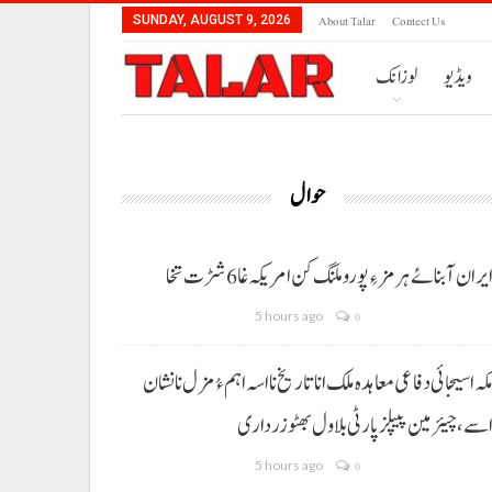
About Talar
Contect Us
SUNDAY, AUGUST 9, 2026
ویڈیو
لوزانک
حوال
یران آبنائے ہرمز ءِ پورو ملنگ کن امریکہ غا 6 شڑت تخا
5 hours ago
0
کہ اسیجائی دفاعی معاہدہ ملک انا تاریخ نا اسہ اہم ءُ مزل نا نشان
سے، چیئرمین پیپلز پارٹی بلاول بھٹو زرداری
5 hours ago
0