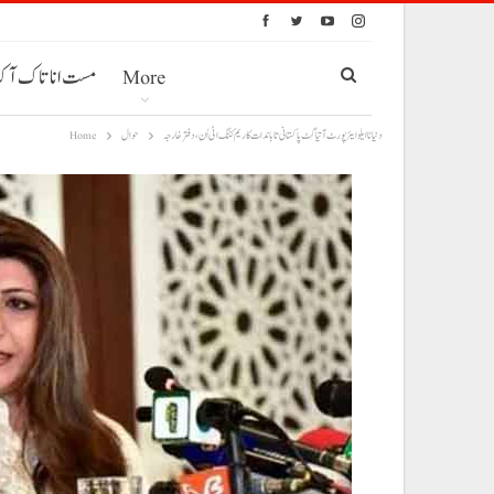
More
مست انا تاک آ
دنیا نا ایلو ایئرپورٹ آتیا گٹ پاکستانی تا باندات کاریم کننگ اٹی اُن، دفترخارجہ
حوال
Home