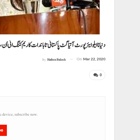
دنیا نا ایلو ایئرپورٹ آتیا گٹ پاکستانی تا باندات کاریم کننگ اٹی اُن
On
Mar 22, 2020
By
Hafeez Baloch
0
u device, subscribe now.
be