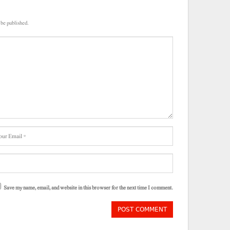
 be published.
Save my name, email, and website in this browser for the next time I comment.