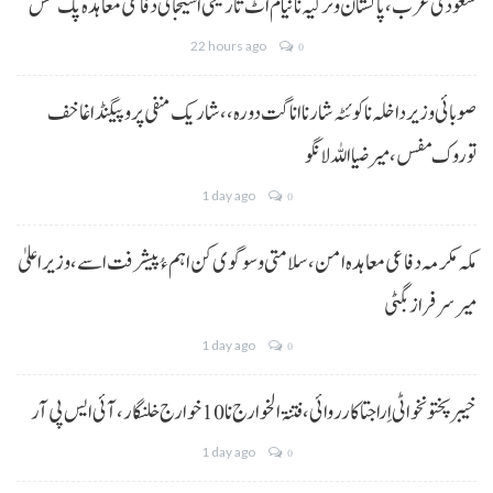
سعودی عرب، پاکستان و ترکیہ نا نیام اٹ تاریخی اسیجائی دفاعی معاہدہ پک مس
22 hours ago
0
صوبائی وزیر داخلہ نا کوئٹہ شار نا اناگت دورہ،، شاریک منفی پروپیگنڈا غا خف
توروک مفس، میر ضیا اللہ لانگو
1 day ago
0
مکہ مکرمہ دفاعی معاہدہ امن، سلامتی و سوگوی کن اہم ءُ پیشرفت اسے،وزیراعلیٰ
میر سرفراز بگٹی
1 day ago
0
خیبر پختونخوا ٹی اِرا جتا کارروائی، فتنۃ الخوارج نا 10خوارج خلنگار،آئی ایس پی آر
1 day ago
0