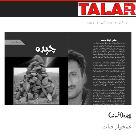
افسانہ
براہوئی کتاب
Home
(چیدہ (افسانہ
غمخوار حیات