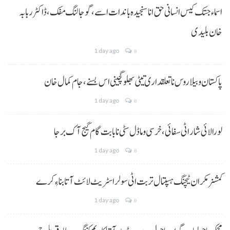
اسماء جتک کیس انسانی حق انا سنجیدہ باندات اسے، گوجالنگ مفک،ڈاکٹر ربابہ
خان بلیدی
1 day ago
0
پاکستان و بیلاروس نا تعلقداری تیٹی بھلو گچینی اس بسنے، جام کمال خان
1 day ago
0
لورالائی شار اٹی سفائی، خرسی و ماڈل سٹی نا بابت گام گیج آک برجا
1 day ago
0
کمشنر مکران ٹیچنگ ہسپتال تربت اٹی سولر اسٹریٹ لائٹ آتا بناءِ کرے
1 day ago
0