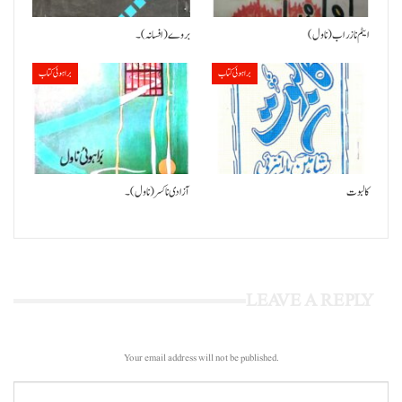
ایٹم نا زراب (ناول)
بروے (افسانہ)۔
براہوئی کتاب
براہوئی کتاب
کالبوت
آزادی نا کسر (ناول)۔
LEAVE A REPLY
Your email address will not be published.