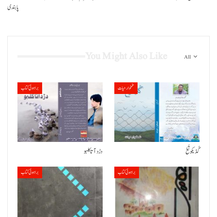
پابندی
You Might Also Like
All
غمخوار حیات
براہوئی کتاب
گُڈیکو تُغ
دڑد آتا کلہو
براہوئی کتاب
براہوئی کتاب