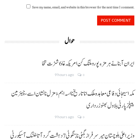
Save my name, email, and website in this browser for the next time I comment.
حوال
ایران آبنائے ہرمز ءِ پورو ملنگ کن امریکہ غا 6 شڑت تخا
9 hours ago
0
مکہ اسیجائی دفاعی معاہدہ ملک انا تاریخ نا اسہ اہم ءُ مزل نا نشان اسے، چیئرمین
پیپلز پارٹی بلاول بھٹو زرداری
9 hours ago
0
وزیراعلیٰ بلوچستان میر سرفراز بگٹی نا ہنگو ٹی 7 دہشت گرد آتا خلنگ آ سیکورٹی