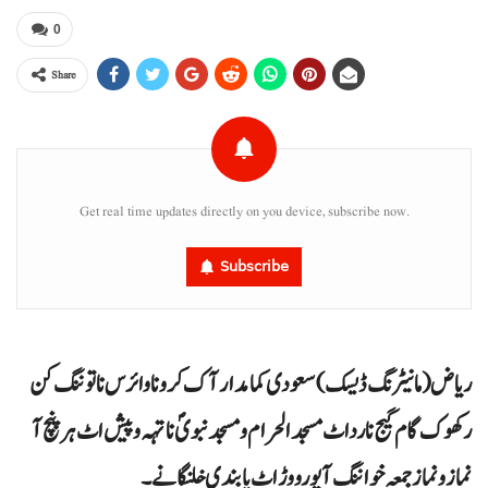
0
Share
Get real time updates directly on you device, subscribe now.
Subscribe
ریاض (مانیٹرنگ ڈیسک) سعودی کمامدار آک کرونا وائرس نا توننگ کن
رکھوک گام گیج نا رداٹ مسجد الحرام و مسجد نبویؐ نا تہہ و پیش اٹ ہر پنچ آ
نماز و نماز جمعہ خواننگ آ پورو وڑ اٹ پابندی خلنگانے۔