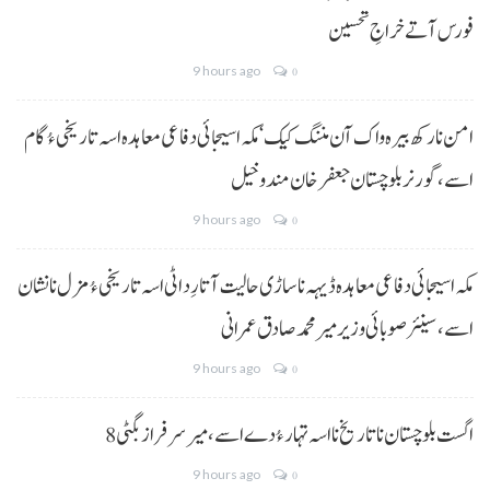
فورس آتے خراجِ تحسین
9 hours ago
0
امن نا رکھ بیرہ واک آن مننگ کیک‘ مکہ اسیجائی دفاعی معاہدہ اسہ تاریخی ءُ گام
اسے،گورنر بلوچستان جعفر خان مندوخیل
9 hours ago
0
مکہ اسیجائی دفاعی معاہدہ ڈیہہ نا ساڑی حالیت آتا رِد اٹی اسہ تاریخی ءُ مزل نا نشان
اسے،سینئر صوبائی وزیر میر محمد صادق عمرانی
9 hours ago
0
8 اگست بلوچستان نا تاریخ نا اسہ تہار ءُ دے اسے، میرسرفراز بگٹی
9 hours ago
0