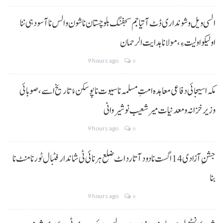
السی ویل و شونداری ڈٹ آتیا جم سجفنگ بلوچستان نا شون و الس نا آسودہی ننا
اولیکو اولیت ءِ،مولانا ہدایت الرحمان
9 hours ago
0
مکہ اسیجائی دفاعی معاہدہ امتِ مسلمہ نا سیوت نا پوسکن ءُ تاریخ اسے، صوبائی
وزیر خزانہ و معدنیات میر شعیب نوشیروانی
9 hours ago
0
جشنِ آزادی 14 اگست نا دود آتا رد اٹ ضلع ہرنائی ٹی شاندار فٹبال ٹورنامنٹ نا
بنا
9 hours ago
0