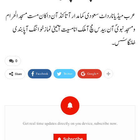
عرب میڈیا نارداٹ سعودی کمامدار آتا کنڈآن داکان مست مسجد الحرام
و مسجد نبویؐ آن بیدس مچ آ ملک انا مسیت آتیٹی نماز خواننگ آ پابندی
خلنگاسُس۔
0
Facebook
Twitter
Google+
Share
Get real time updates directly on you device, subscribe now.
Subscribe