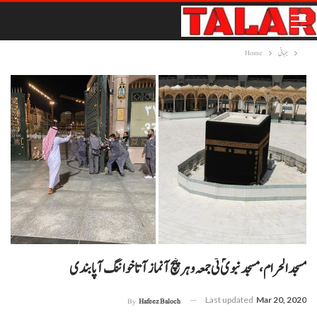
جہانی
Home
مسجد الحرام، مسجد نبویؐ ٹی جمعہ و ہر پنچ آ نماز آتا خواننگ آ پابندی
Last updated
Mar 20, 2020
By
Hafeez Baloch