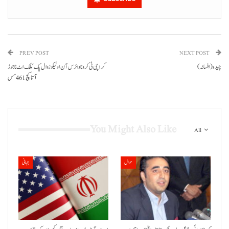
PREV POST
NEXT POST
(چیدہ (افسانہ
کراچی ٹی کرونا وائرس آن اولیکو زوال پک‘ ملک اٹ ناجوڑ
آتا کچ 461 مس
You Might Also Like
All
حوال
جہانی