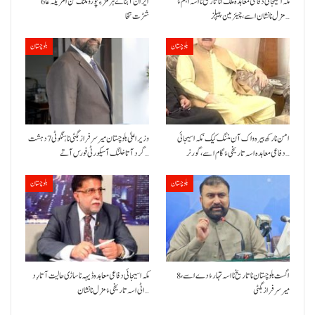
مکہ اسیجائی دفاعی معاہدہ ملک انا تاریخ نا اسہ اہم ءُ
ایران آبنائے ہرمز ءِ پورو ملنگ کن امریکہ غا 6
مزل نا نشان اسے، چیئرمین پیپلز…
شڑت تخا
بلوچستان
بلوچستان
امن نا رکھ بیرہ واک آن مننگ کیک‘ مکہ اسیجائی
وزیراعلیٰ بلوچستان میر سرفراز بگٹی نا ہنگو ٹی 7 دہشت
دفاعی معاہدہ اسہ تاریخی ءُ گام اسے،گورنر…
گرد آتا خلنگ آ سیکورٹی فورس آتے…
بلوچستان
بلوچستان
8 اگست بلوچستان نا تاریخ نا اسہ تہار ءُ دے اسے،
مکہ اسیجائی دفاعی معاہدہ ڈیہہ نا ساڑی حالیت آتا رِد
میرسرفراز بگٹی
اٹی اسہ تاریخی ءُ مزل نا نشان…