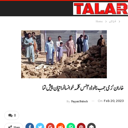
بلوچستان
Home
خاران‘ زمی جمب نا لوڈو‘ اُلس کلمہ خوانسا اُراتیان پیش تما
On
Feb 20, 2023
By
Fayyaz Baloch
0
Share