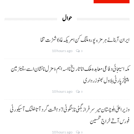
حوال
ایران آبنائے ہرمز ءِ پورو ملنگ کن امریکہ غا 6 شڑت تخا
10 hours ago
0
مکہ اسیجائی دفاعی معاہدہ ملک انا تاریخ نا اسہ اہم ءُ مزل نا نشان اسے، چیئرمین
پیپلز پارٹی بلاول بھٹو زرداری
10 hours ago
0
وزیراعلیٰ بلوچستان میر سرفراز بگٹی نا ہنگو ٹی 7 دہشت گرد آتا خلنگ آ سیکورٹی
فورس آتے خراجِ تحسین
10 hours ago
0