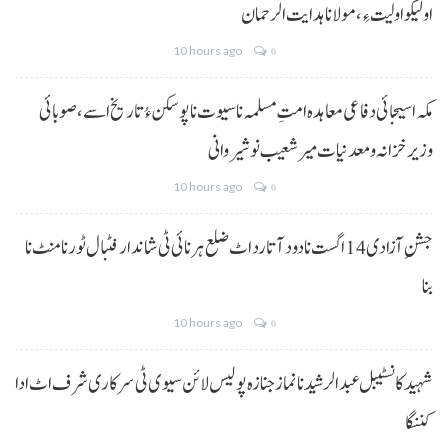
اولیکو اولیت ءِ،مولانا ہدایت الرحمان
10 hours ago
0
مکہ اسیجائی دفاعی معاہدہ امتِ مسلمہ نا سیوت نا پوسکن ءُ تاریخ اسے، صوبائی
وزیر خزانہ و معدنیات میر شعیب نوشیروانی
10 hours ago
0
جشنِ آزادی 14 اگست نا دود آتا رد اٹ ضلع ہرنائی ٹی شاندار فٹبال ٹورنامنٹ نا
بنا
10 hours ago
0
شہید کانسٹیبل عبدالرشید نا نماز جنازہ پولیس لائن سیوی ٹی سرکاری شرف اٹ ادا
کننگا