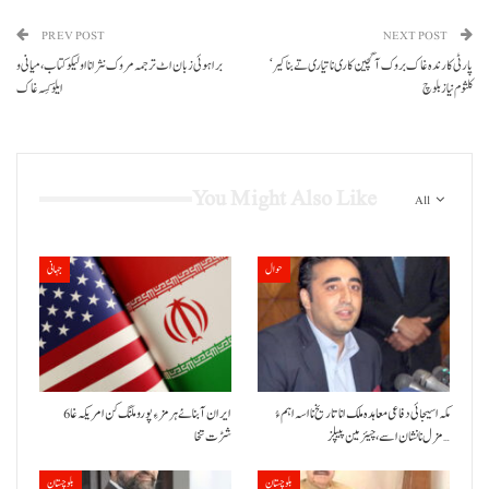
PREV POST
NEXT POST
پارٹی کارندہ غاک بروک آ گچین کاری نا تیاری تے بنا کیر‘
براہوئی زبان اٹ ترجمہ مروک نثر انا اولیکو کتاب، میانی و
کلثوم نیاز بلوچ
ایلو کِسہ غاک
You Might Also Like
All
حوال
جہانی
مکہ اسیجائی دفاعی معاہدہ ملک انا تاریخ نا اسہ اہم ءُ
ایران آبنائے ہرمز ءِ پورو ملنگ کن امریکہ غا 6
مزل نا نشان اسے، چیئرمین پیپلز…
شڑت تخا
بلوچستان
بلوچستان