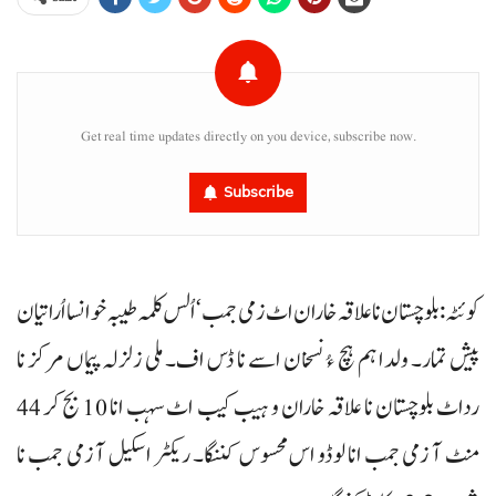
Get real time updates directly on you device, subscribe now.
Subscribe
کوئٹہ: بلوچستان نا علاقہ خاران اٹ زمی جمب‘ اُلس کلمہ طیبہ خوانسا اُراتیان
پیش تمار۔ ولدا ہم ہچ ءُ نسخان اسے نا ڈس اف۔ ملی زلزلہ پیماں مرکز نا
رداٹ بلوچستان نا علاقہ خاران و ہیب کیب اٹ سہب انا 10 بج کر 44
منٹ آ زمی جمب انا لوڈو اس محسوس کننگا۔ ریکٹر اسکیل آ زمی جمب نا