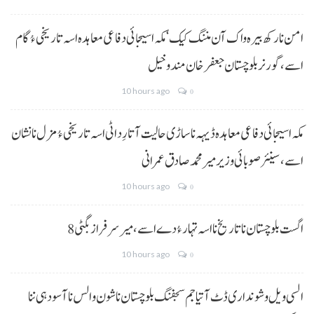
امن نا رکھ بیرہ واک آن مننگ کیک‘ مکہ اسیجائی دفاعی معاہدہ اسہ تاریخی ءُ گام
اسے،گورنر بلوچستان جعفر خان مندوخیل
10 hours ago
0
مکہ اسیجائی دفاعی معاہدہ ڈیہہ نا ساڑی حالیت آتا رِد اٹی اسہ تاریخی ءُ مزل نا نشان
اسے،سینئر صوبائی وزیر میر محمد صادق عمرانی
10 hours ago
0
8 اگست بلوچستان نا تاریخ نا اسہ تہار ءُ دے اسے، میرسرفراز بگٹی
10 hours ago
0
السی ویل و شونداری ڈٹ آتیا جم سجفنگ بلوچستان نا شون و الس نا آسودہی ننا