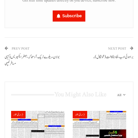
Get real time updates directly on you device, subscribe now.
Subscribe
PREV POST
NEXT POST
براہوئی ادب، نقاد نا کاخت (شونگال)۔
بولان، ریلوے ٹریک آ دھماکہ، جعفر ایکسپریس نا کیہی
مسافر ٹھپی
You Might Also Like
All
ہڑدیئی تلار
ہڑدیئی تلار