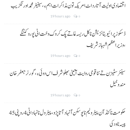
اقتصادی اولیت آتا رد اٹ امریکہ تون مذاکرات اہم ءِ،سینیٹر محمد اورنگزیب
19 hours ago
0
ڈسکوز پرائیویٹائزیشن نا کل ریسہ غاتے پک کروک وخت اٹی پورو کننگے
،وزیراعظم شہباز شریف
19 hours ago
0
سینئر سٹیزن تے ننا قومی روایت آتیٹی بھلو شرف اس دوئی ءِ،گورنر جعفرخان
مندوخیل
19 hours ago
0
حکومت نا کنڈ آن پیٹرولیم نا پوسکن آ نہاد آتا پڑو،پیٹرول نا نہاد اٹی 4 روپئی 45
پیسہ نا ودکی