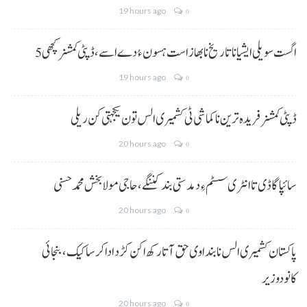
19 hours ago
0
5 اگست سویلی ایشیا نا تاریخ نا بھاز است ہسون ءُ دے اسے،ڈپٹی کمشنر کچھی
19 hours ago
0
ڈپٹی کمشنر فریدہ ترین نا کماشی ٹی کشمیری الس تون یکجہتی کن ریلی
20 hours ago
0
سائپا گاڈی تا انٹری سسٹم ءِ دمدستی بند کننگے، حاجی مولا بخش محمد حسنی
20 hours ago
0
پاکستان کشمیری الس نا بنداوی حق آتا رکھ اکن کڑد ادا کرسا کیک ،بنجائی
کانودوزیر
20 hours ago
0