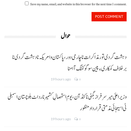
Save my name, email, and website in this browser for the next time I comment.
حوال
دہشت گردی تور مذاکرات نا چارمی دور،پاکستان و امریکہ نا دہشت گردی نا
برخلاف کمکاری ءِ پین سوگو کننگ آ امنا
19 hours ago
0
وزیراعلیٰ میر سرفراز بگٹی نا کنڈ آن،یومِ استحصالِ کشمیر نا رد اٹ بلوچستان اسمبلی
ٹی اسیجائی مذمتی قرارداد منظور
19 hours ago
0