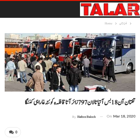
بلوچستان
Home
تفتان آن 18بس آتیا تالان 797زائرآتا قافلہ ءِ کوئٹہ غا راہی کننگا
On
Mar 18, 2020
By
Hafeez Baloch
0