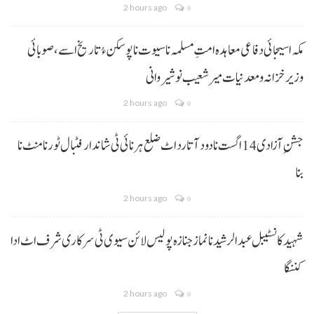
2 hours ago
0
مکہ اسیجائی دفاعی معاہدہ امتِ مسلمہ نا سیوت نا پوسکن ءُ تاریخ اسے، صوبائی
وزیر خزانہ و معدنیات میر شعیب نوشیروانی
2 hours ago
0
جشنِ آزادی 14 اگست نا دود آتا رد اٹ ضلع ہرنائی ٹی شاندار فٹبال ٹورنامنٹ نا
بنا
2 hours ago
0
شہید کانسٹیبل عبدالرشید نا نماز جنازہ پولیس لائن سیوی ٹی سرکاری شرف اٹ ادا
کننگا
2 hours ago
0