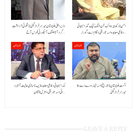
امن نا رکھ بیرہ واک آن مننگ کیک‘ مکہ اسیجائی
وزیراعلیٰ بلوچستان میر سرفراز بگٹی نا ہنگو ٹی 7 دہشت
دفاعی معاہدہ اسہ تاریخی ءُ گام اسے،گورنر…
گرد آتا خلنگ آ سیکورٹی فورس آتے…
بلوچستان
بلوچستان
8 اگست بلوچستان نا تاریخ نا اسہ تہار ءُ دے اسے،
مکہ اسیجائی دفاعی معاہدہ ڈیہہ نا ساڑی حالیت آتا رِد
میرسرفراز بگٹی
اٹی اسہ تاریخی ءُ مزل نا نشان…
LEAVE A REPLY