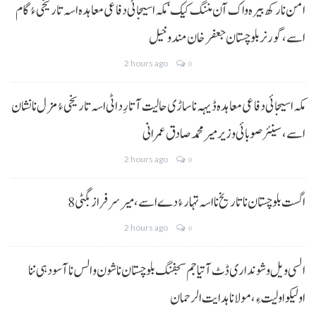
امن نا رکھ بیرہ واک آن مننگ کیک‘ مکہ اسیجائی دفاعی معاہدہ اسہ تاریخی ءُ گام
اسے،گورنر بلوچستان جعفر خان مندوخیل
2 hours ago
0
مکہ اسیجائی دفاعی معاہدہ ڈیہہ نا ساڑی حالیت آتا رِد اٹی اسہ تاریخی ءُ مزل نا نشان
اسے،سینئر صوبائی وزیر میر محمد صادق عمرانی
2 hours ago
0
8 اگست بلوچستان نا تاریخ نا اسہ تہار ءُ دے اسے، میرسرفراز بگٹی
2 hours ago
0
السی ویل و شونداری ڈٹ آتیا جم سجفنگ بلوچستان نا شون و الس نا آسودہی ننا
اولیکو اولیت ءِ،مولانا ہدایت الرحمان