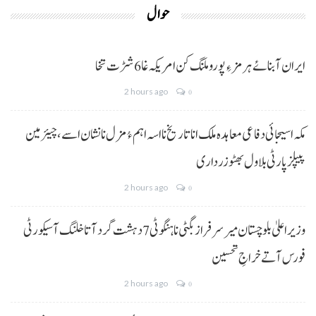
حوال
ایران آبنائے ہرمز ءِ پورو ملنگ کن امریکہ غا 6 شڑت تخا
2 hours ago
0
مکہ اسیجائی دفاعی معاہدہ ملک انا تاریخ نا اسہ اہم ءُ مزل نا نشان اسے، چیئرمین
پیپلز پارٹی بلاول بھٹو زرداری
2 hours ago
0
وزیراعلیٰ بلوچستان میر سرفراز بگٹی نا ہنگو ٹی 7 دہشت گرد آتا خلنگ آ سیکورٹی
فورس آتے خراجِ تحسین
2 hours ago
0