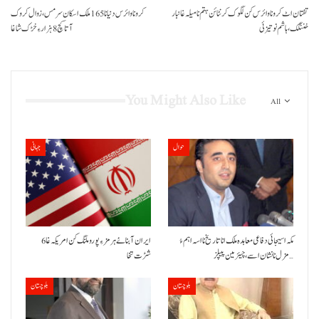
تفتان اٹ کرونا وائرس کن لگوک کرنٹائن ہتم نا میلہ غانبار
کرونا وائرس دنیا نا 165ملک اسکان سر مس، زوال کروک
خننگک، ہاشم نوتیزئی
آتا کچ 8 ہزار ءِ خڑک شاغا
You Might Also Like
All
حوال
جہانی
مکہ اسیجائی دفاعی معاہدہ ملک انا تاریخ نا اسہ اہم ءُ
ایران آبنائے ہرمز ءِ پورو ملنگ کن امریکہ غا 6
مزل نا نشان اسے، چیئرمین پیپلز…
شڑت تخا
بلوچستان
بلوچستان