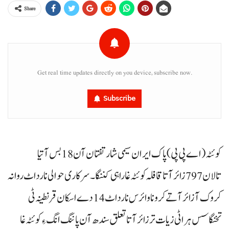
Share
Get real time updates directly on you device, subscribe now.
Subscribe
کوئٹہ(اے پی پی) پاک ایران سیمی شار تفتان آن 18بس آتیا
تالان 797زائر آتا قافلہ کوئٹہ غا راہی کننگا۔ سرکاری حوالی نا رداٹ روانہ
کروک آ زائر آتے کروناوائرس نا رداٹ 14دے اسکان قرنطینہ ٹی
تخنگاسس ہراٹی زیات تر زائر آتا تعلق سندھ آن پاننگ انگ ءِ کوئٹہ غا