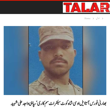
حوال
Home
بھارتی فورس آتا ایل او سی شاہ کوٹ سیکٹر اٹ سم کاری‘ سپاہی واجد علی شہید