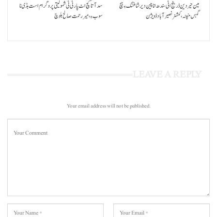
مین حیردین ڈرینج اٹی سندھ انا پین دیر شاغنگ ءِ ہچ
سد آتا کچ اٹ پارٹی ٹی شمولیتی پروگرام است بڈی نا
گہس منپنہ،کمشنر نصیرآباد ڈویژن
سوب ءِ،میر رحمت صالح بلوچ
LEAVE A REPLY
Your email address will not be published.