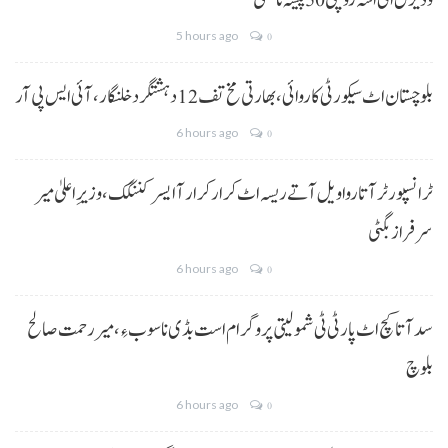
و ڈیزل اٹی اسہ روپئی 50 پیسہ نا کمتی
5 hours ago
0
بلوچستان اٹ سیکورٹی کاروائی، بھارتی مخ تف 12 دہشتگرد خلنگار،آئی ایس پی آر
6 hours ago
0
ٹرانسپورٹر آتا روا ویل آتے ریسہ اٹ کرار کرار آ ایسر کننگک ،وزیرِ اعلیٰ میر
سرفراز بگٹی
6 hours ago
0
سد آتا کچ اٹ پارٹی ٹی شمولیتی پروگرام است بڈی نا سوب ءِ،میر رحمت صالح
بلوچ
6 hours ago
0