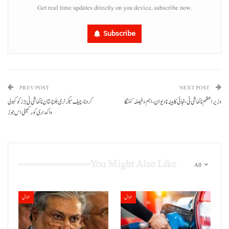
Get real time updates directly on you device, subscribe now.
Subscribe
PREV POST
NEXT POST
وزیراعظم نا کماشی ٹی بنجائی کابینہ نا دیوان ،اہم ءُ فیصلہ کننگا
کرونا، چیف سیکرٹری بلوچستان نا کماشی ٹی بڑزکو کہولی
واکداری کور کمیٹی اس جوڑ
You Might Also Like
All
حوال
حوال