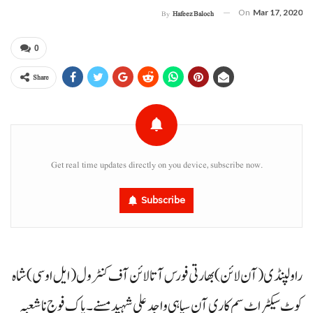
On
Mar 17, 2020
By
Hafeez Baloch
0
Share
Get real time updates directly on you device, subscribe now.
Subscribe
راولپنڈی(آن لائن)بھارتی فورس آتا لائن آف کنٹرول(ایل او سی)شاہ
کوٹ سیکٹر اٹ سم کاری آن سپاہی واجد علی شہید مسنے۔ پاک فوج نا شعبہ