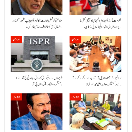
حکومت نا کنڈ آن پیٹرولیم نا نہاد آتیٹی کمتی نا
سلامتی کونسل بھارت نا کانود آن چَپ کشمیر آ کوزہ و
پڑو،پیٹرول نا نہاد اٹی 3 روپئی 19 پیسہ…
انسانی حق آتا خلاف ورزی نا نوٹس ءِ…
بلوچستان
بلوچستان
ٹرانسپورٹر آتا روا ویل آتے ریسہ اٹ کرار کرار آ
بلوچستان اٹ سیکورٹی کاروائی، بھارتی مخ تف 12
ایسر کننگک ،وزیرِ اعلیٰ میر سرفراز…
دہشتگرد خلنگار،آئی ایس پی آر
بلوچستان
بلوچستان