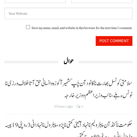
Save my name, email, and website in this browser for the next time I comment.
حوال
سلامتی کونسل بھارت نا کانود آن چَپ کشمیر آ کوزہ و انسانی حق آتا خلاف ورزی نا
نوٹس ءِ ہلے،نائب وزیراعظم و وزیر خارجہ
5 hours ago
0
حکومت نا کنڈ آن پیٹرولیم نا نہاد آتیٹی کمتی نا پڑو،پیٹرول نا نہاد اٹی 3 روپئی 19 پیسہ