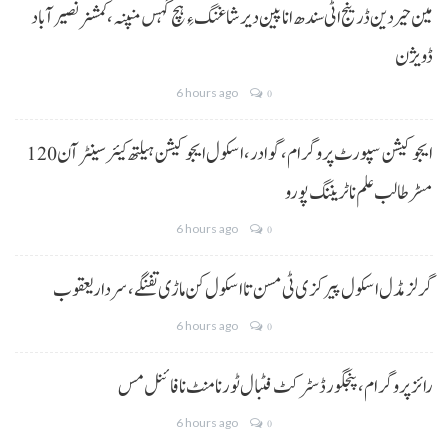
مین حیردین ڈرینج اٹی سندھ انا پین دیر شاغنگ ءِ ہچ گہس منپنہ،کمشنر نصیرآباد
ڈویژن
6 hours ago
0
ایجوکیشن سپورٹ پروگرام،گوادر، اسکول ایجوکیشن ہیلتھ کیئر سینٹر آن 120
مسڑ طالب علم نا ٹریننگ پورو
6 hours ago
0
گرلز مڈل اسکول پیرکزی ٹی مسن تا اسکول کن ماڑی تفنگے، سردار یعقوب
6 hours ago
0
رائز پروگرام، پنجگور ڈسٹرکٹ فٹبال ٹورنامنٹ نا فائنل مس
6 hours ago
0