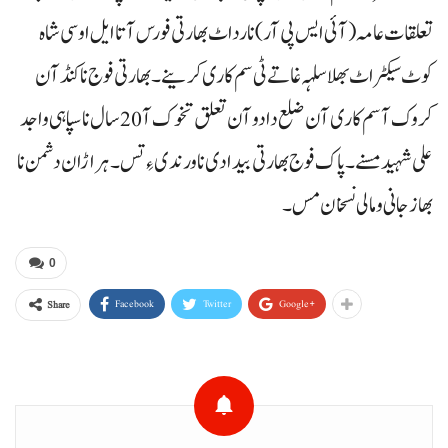
تعلقات عامہ(آئی ایس پی آر) نا رداٹ بھارتی فورس آتا ایل او سی شاہ
کوٹ سیکٹر اٹ بھلا سلہہ غاتے ٹی سم کاری کرینے۔ بھارتی فوج نا کنڈآن
کروک آ سم کاری آن ضلع دادو آن تعلق تخوک آ20 سال نا سپاہی واجد
علی شہید مسنے۔ پاک فوج بھارتی بیدادی نا ورندی ءِ تس۔ ہراڑان دشمن نا
بھاز جانی و مالی نسخان مس۔
0
Facebook
Twitter
Google+
Share