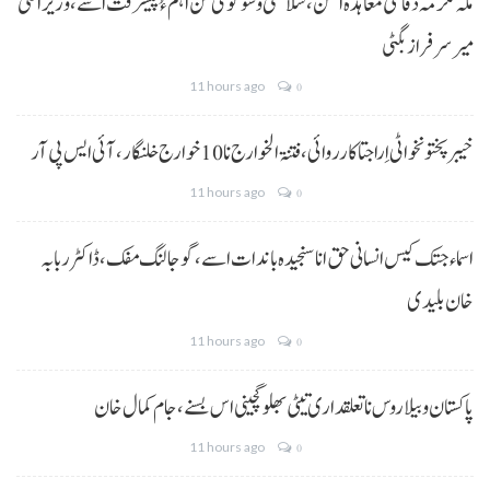
مکہ مکرمہ دفاعی معاہدہ امن، سلامتی و سوگوی کن اہم ءُ پیشرفت اسے،وزیراعلیٰ
میر سرفراز بگٹی
11 hours ago
0
خیبر پختونخوا ٹی اِرا جتا کارروائی، فتنۃ الخوارج نا 10خوارج خلنگار،آئی ایس پی آر
11 hours ago
0
اسماء جتک کیس انسانی حق انا سنجیدہ باندات اسے، گوجالنگ مفک،ڈاکٹر ربابہ
خان بلیدی
11 hours ago
0
پاکستان و بیلاروس نا تعلقداری تیٹی بھلو گچینی اس بسنے، جام کمال خان
11 hours ago
0