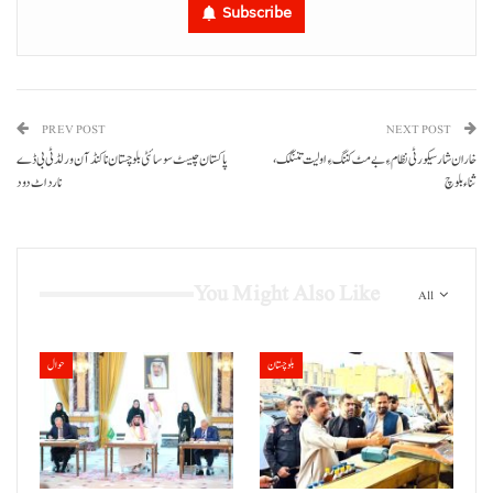
Subscribe
PREV POST
NEXT POST
خاران شار سیکورٹی نظام ءِ بے مٹ کننگ ءِ اولیت تننگک،
پاکستان چیسٹ سوسائٹی بلوچستان نا کنڈ آن ورلڈ ٹی بی ڈے
ثناء بلوچ
نا رد اٹ دود
You Might Also Like
All
بلوچستان
حوال