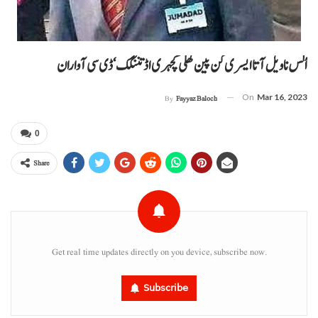
اُلس نا ویل آتا ایسری کن پین کھلی کچہری اڈ تننگک‘ ڈی سی آواران
On
Mar 16, 2023
By
Fayyaz Baloch
0
Share
Get real time updates directly on you device, subscribe now.
Subscribe