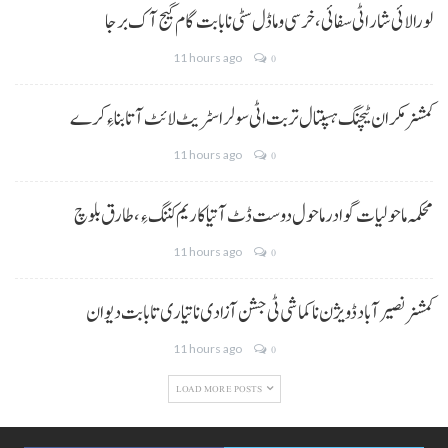
لورالائی شار اٹی سفائی، خرسی و ماڈل سٹی نا بابت گام گیج آک برجا
11 hours ago
0
کمشنر مکران ٹیچنگ ہسپتال تربت اٹی سولر اسٹریٹ لائٹ آتا بناءِ کرے
11 hours ago
0
محکمہ ماحولیات گوادر ماحول دوست ڈٹ آتیا کاریم کننگ ءِ، طارق بلوچ
11 hours ago
0
کمشنر نصیر آباد ڈویژن نا کماشی ٹی جشن آزادی نا تیاری تا بابت دیوان
11 hours ago
0
LOAD MORE POSTS