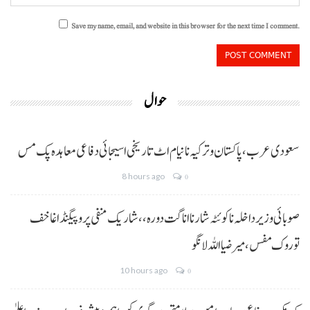
Save my name, email, and website in this browser for the next time I comment.
حوال
سعودی عرب، پاکستان و ترکیہ نا نیام اٹ تاریخی اسیجائی دفاعی معاہدہ پک مس
8 hours ago
0
صوبائی وزیر داخلہ نا کوئٹہ شار نا اناگت دورہ،، شاریک منفی پروپیگنڈا غا خف
توروک مفس، میر ضیا اللہ لانگو
10 hours ago
0