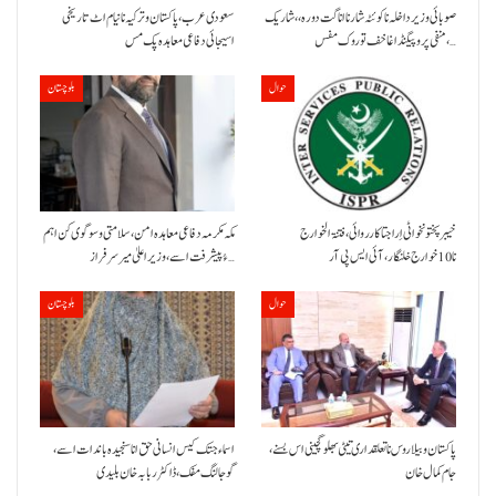
صوبائی وزیر داخلہ نا کوئٹہ شار نا اناگت دورہ،، شاریک
سعودی عرب، پاکستان و ترکیہ نا نیام اٹ تاریخی
منفی پروپیگنڈا غا خف توروک مفس،…
اسیجائی دفاعی معاہدہ پک مس
حوال
بلوچستان
خیبر پختونخوا ٹی اِرا جتا کارروائی، فتنۃ الخوارج
مکہ مکرمہ دفاعی معاہدہ امن، سلامتی و سوگوی کن اہم
نا 10خوارج خلنگار،آئی ایس پی آر
ءُ پیشرفت اسے،وزیراعلیٰ میر سرفراز…
حوال
بلوچستان
پاکستان و بیلاروس نا تعلقداری تیٹی بھلو گچینی اس بسنے،
اسماء جتک کیس انسانی حق انا سنجیدہ باندات اسے،
جام کمال خان
گوجالنگ مفک،ڈاکٹر ربابہ خان بلیدی