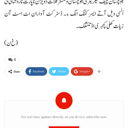
بلوچستان چیف سیکریٹری بلوچستان و کمشنر قلات ڈویژن نا پارت نا روشنائی ٹی
اُلسی ویل آتے ایسر کننگ انگ ءِ۔ ڈسٹرکٹ آواران اٹ اسٹ آن
زیات کھلی کچہری اڈ تننگک۔
(خ ن)
0
Facebook
Twitter
Google+
Share
Get real time updates directly on you device, subscribe now.