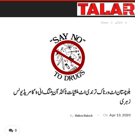
بلوچستان
Home
بلوچستان اٹ ورناک ترندی اٹ منشیات ناکنڈآن ہننگ اٹیءُ‘کامریڈ یونس
زہری
On
Apr 13, 2020
By
Hafeez Baloch
0