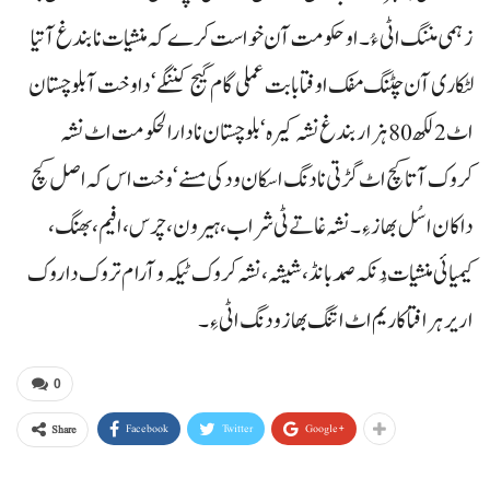
زہمی مننگ اٹی ءُ۔ او حکومت آن خواست کرے کہ منشیات نا بندغ آتیا
لٹکاری آن چٹنگ مفک اوفتا بابت عملی گام گیج کننگے‘ داوخت آ بلوچستان
اٹ 2 لکھ 80 ہزار بندغ نشہ کیرہ‘ بلوچستان نا دارالحکومت اٹ نشہ
کروک آتا کچ اٹ گڑتی نادنگ اسکان ودکی مسنے‘ وخت اس کہ اصل کچ
داکان اسُل بھاز ءِ۔ نشہ غاتے ٹی شراب، ہیرون، چرس، افیم، بھنگ،
کیمیائی منشیات دُنکہ صمد بانڈ، شیشہ، نشہ کروک ٹیکہ و آرام تروک داروک
اریر ہرافتا کاریم اٹ اتنگ بھاز ودنگ اٹی ءِ۔
0
Facebook
Twitter
Google+
Share