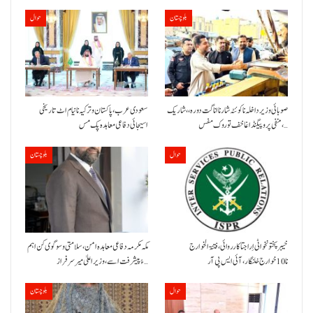
بلوچستان
حوال
صوبائی وزیر داخلہ نا کوئٹہ شار نا اناگت دورہ،، شاریک
سعودی عرب، پاکستان و ترکیہ نا نیام اٹ تاریخی
منفی پروپیگنڈا غا خف توروک مفس،…
اسیجائی دفاعی معاہدہ پک مس
حوال
بلوچستان
خیبر پختونخوا ٹی اِرا جتا کارروائی، فتنۃ الخوارج
مکہ مکرمہ دفاعی معاہدہ امن، سلامتی و سوگوی کن اہم
نا 10خوارج خلنگار،آئی ایس پی آر
ءُ پیشرفت اسے،وزیراعلیٰ میر سرفراز…
حوال
بلوچستان