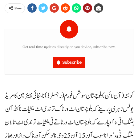
Share
Get real time updates directly on you device, subscribe now.
Subscribe
کوئٹہ (آن لائن) بلوچستان سوشل فورم (رجسٹرڈ) نا بنجائی چیئرمین کامریڈ
یونس زہری
پارینے کہ بلوچستان اٹ ورناک ترندی اٹ منشیات ناکنڈآن
ہننگ اٹی ءُ‘ او پارے کہ بلوچستان اٹ ورناتے ٹی منشیات ترندی اٹ تالان
مننگ اٹی ءِ‘ ہرانا سوب آن 15 آن 25 وہی نا پوسکن آورناک داڑان بھاز