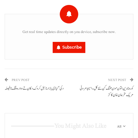
Get real time updates directly on you device, subscribe now.
Subscribe
PREV POST
NEXT POST
کورونا دَین اتون مون تننگ کن ننے کل ءِ اسیجا مروئی
دکی‘کباڑی بازار نا سیل کروک دکان تے دوارہ ملنگ نا فیصلہ
مریک‘فرحان خان کاکڑ
You Might Also Like
All