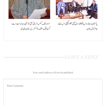
پاکستان و بیلاروس نا تعلقداری تیٹی بھلو گچینی اس بسنے،
اسماء جتک کیس انسانی حق انا سنجیدہ باندات اسے،
جام کمال خان
گوجالنگ مفک،ڈاکٹر ربابہ خان بلیدی
LEAVE A REPLY
Your email address will not be published.