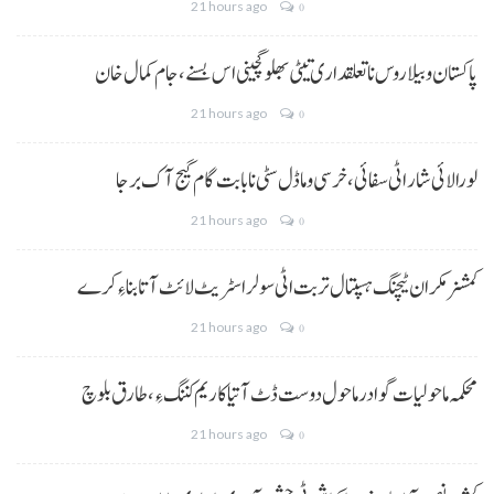
21 hours ago
0
پاکستان و بیلاروس نا تعلقداری تیٹی بھلو گچینی اس بسنے، جام کمال خان
21 hours ago
0
لورالائی شار اٹی سفائی، خرسی و ماڈل سٹی نا بابت گام گیج آک برجا
21 hours ago
0
کمشنر مکران ٹیچنگ ہسپتال تربت اٹی سولر اسٹریٹ لائٹ آتا بناءِ کرے
21 hours ago
0
محکمہ ماحولیات گوادر ماحول دوست ڈٹ آتیا کاریم کننگ ءِ، طارق بلوچ
21 hours ago
0