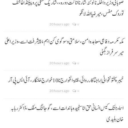
صوبائی وزیر داخلہ نا کوئٹہ شار نا اناگت دورہ،، شاریک منفی پروپیگنڈا غا خف
توروک مفس، میر ضیا اللہ لانگو
20 hours ago
0
مکہ مکرمہ دفاعی معاہدہ امن، سلامتی و سوگوی کن اہم ءُ پیشرفت اسے،وزیراعلیٰ
میر سرفراز بگٹی
20 hours ago
0
خیبر پختونخوا ٹی اِرا جتا کارروائی، فتنۃ الخوارج نا 10خوارج خلنگار،آئی ایس پی آر
20 hours ago
0
اسماء جتک کیس انسانی حق انا سنجیدہ باندات اسے، گوجالنگ مفک،ڈاکٹر ربابہ
خان بلیدی