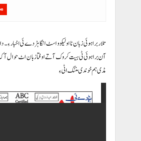
be
تلار براہوئی زبان نا اولیکو و اسٹ انگا ہڑدے ئی اخبار ءِ۔
آن براہوئی ٹی ہیت کروک آتے اوفتا زبان اٹ حوال آک دو
مڈی ہم خوندی مننگ اٹی ءِ