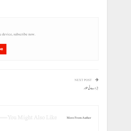
u device, subscribe now.
be
NEXT POST
ہڑدے ئی تلار
You Might Also Like
More From Author