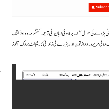
م
Subscri
م
 داٹی ہڑدے ئی حوال آک براہوئی زبان اٹی ترجمہ کننگرہ۔ و دا وڑ کننگ
ا
ئی مریرہ۔ و داڑتون اوار ہڑدے ئی زند اٹی کاریم اٹ بروک آ لوز
س
گ
س
ر