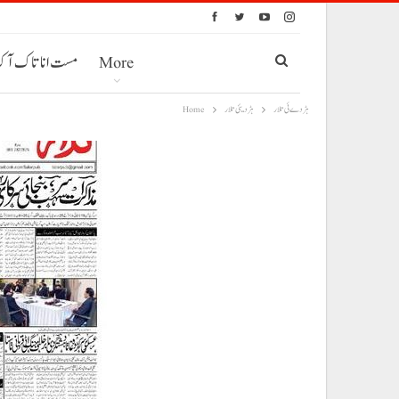
More
مست انا تاک آ
ہڑدے ئی تلار
ہڑدیئی تلار
Home