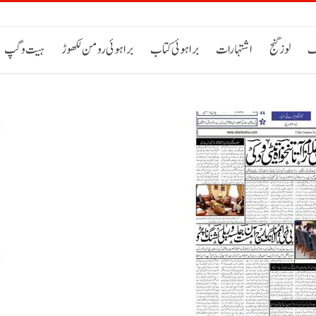
ک
لوز گنج
اشتہارات
براہوئی کتاب
براہوئی رومن لکھوڑ
ہیت و گپ
س
خ
ح
اٹی 