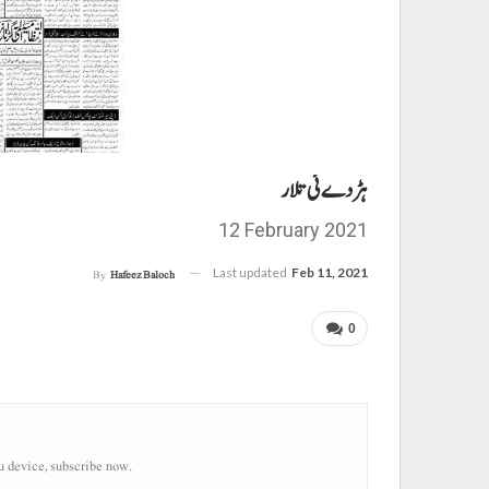
ہڑدے ئی تلار
12 February 2021
Last updated
Feb 11, 2021
By
Hafeez Baloch
0
u device, subscribe now.