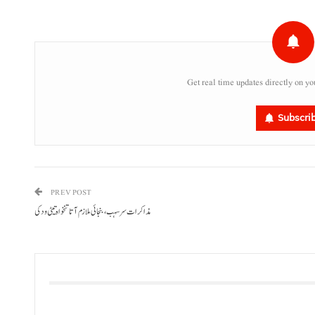
Get real time updates directly on yo
Subscri
PREV POST
مذاکرات سرسہب، بنجائی ملازم آتا تنخواہ تیٹی ودکی