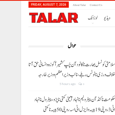
About Talar
Contect Us
FRIDAY, AUGUST 7, 2026
ویڈیو
لوزانک
حوال
لامتی کونسل بھارت نا کانود آن چَپ کشمیر آ کوزہ و انسانی حق آتا
لاف ورزی نا نوٹس ءِ ہلے،نائب وزیراعظم و وزیر خارجہ
5 hours ago
0
کومت نا کنڈ آن پیٹرولیم نا نہاد آتیٹی کمتی نا پڑو،پیٹرول نا نہاد
3 روپئی 19 پیسہ و ڈیزل اٹی اسہ روپئی 50 پیسہ نا کمتی