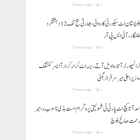
5 hours ago
0
بلوچستان اٹ سیکورٹی کاروائی، بھارتی مخ تف 12 دہشتگرد
لنگار،آئی ایس پی آر
5 hours ago
0
رانسپورٹر آتا روا ویل آتے ریسہ اٹ کرار کرار آ ایسر کننگک
وزیرِ اعلیٰ میر سرفراز بگٹی
5 hours ago
0
د آتا کچ اٹ پارٹی ٹی شمولیتی پروگرام است بڈی نا سوب ءِ،میر
حمت صالح بلوچ
5 hours ago
0