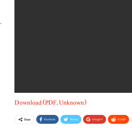
ب
Download (PDF, Unknown)
Facebook
Twitter
Google+
ReddIt
Share