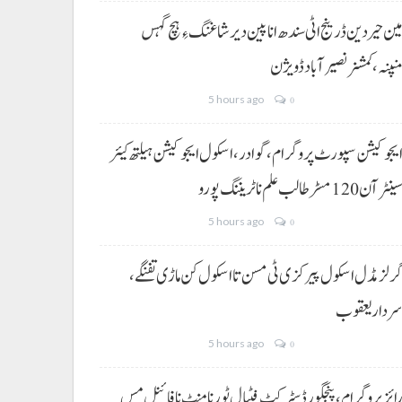
ین حیردین ڈرینج اٹی سندھ انا پین دیر شاغنگ ءِ ہچ گہس
نپنہ،کمشنر نصیرآباد ڈویژن
5 hours ago
0
یجوکیشن سپورٹ پروگرام،گوادر، اسکول ایجوکیشن ہیلتھ کیئر
ینٹر آن 120 مسڑ طالب علم نا ٹریننگ پورو
5 hours ago
0
رلز مڈل اسکول پیرکزی ٹی مسن تا اسکول کن ماڑی تفنگے،
ردار یعقوب
5 hours ago
0
ائز پروگرام، پنجگور ڈسٹرکٹ فٹبال ٹورنامنٹ نا فائنل مس