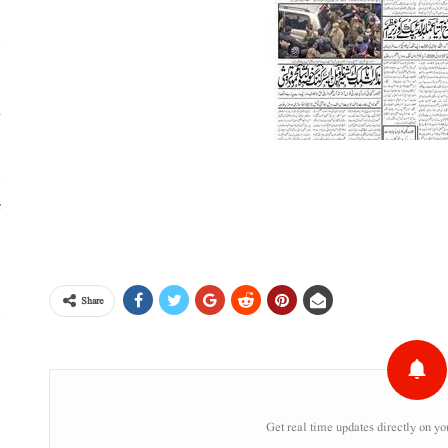
خ
ٹ
،
Share
س
ر
Get real time updates directly on yo