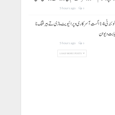
5 hours ago
0
کوئٹہ ٹی 14 اگست آ سرکاری و پرائیویٹ ماڑی تے بیرفنگ نا
ابت دیوان
5 hours ago
0
LOAD MORE POSTS