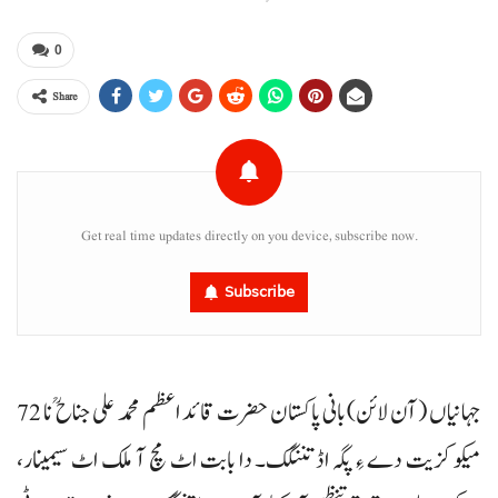
0
Share
Get real time updates directly on you device, subscribe now.
Subscribe
جہانیاں (آن لائن) بانی پاکستان حضرت قائد اعظم محمد علی جناح ؒ نا 72
میکو کزیت دے ءِ پگہ اڈ تننگک۔ دا بابت اٹ مچ آ ملک اٹ سیمینار،