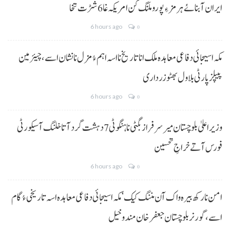
ایران آبنائے ہرمز ءِ پورو ملنگ کن امریکہ غا 6 شڑت تخا
6 hours ago
0
مکہ اسیجائی دفاعی معاہدہ ملک انا تاریخ نا اسہ اہم ءُ مزل نا نشان اسے، چیئرمین
پیپلز پارٹی بلاول بھٹو زرداری
6 hours ago
0
وزیراعلیٰ بلوچستان میر سرفراز بگٹی نا ہنگو ٹی 7 دہشت گرد آتا خلنگ آ سیکورٹی
فورس آتے خراجِ تحسین
6 hours ago
0
امن نا رکھ بیرہ واک آن مننگ کیک‘ مکہ اسیجائی دفاعی معاہدہ اسہ تاریخی ءُ گام
اسے،گورنر بلوچستان جعفر خان مندوخیل