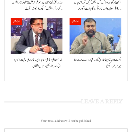
امن نا رکھ بیرہ واک آن مننگ کیک‘ مکہ اسیجائی
وزیراعلیٰ بلوچستان میر سرفراز بگٹی نا ہنگو ٹی 7 دہشت
دفاعی معاہدہ اسہ تاریخی ءُ گام اسے،گورنر…
گرد آتا خلنگ آ سیکورٹی فورس آتے…
بلوچستان
بلوچستان
8 اگست بلوچستان نا تاریخ نا اسہ تہار ءُ دے اسے،
مکہ اسیجائی دفاعی معاہدہ ڈیہہ نا ساڑی حالیت آتا رِد
میرسرفراز بگٹی
اٹی اسہ تاریخی ءُ مزل نا نشان…
LEAVE A REPLY
Your email address will not be published.