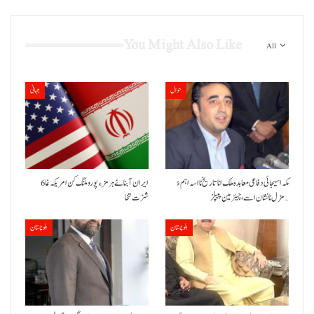
You Might Also Like
All
حوال
جہانی
مکہ اسیجائی دفاعی معاہدہ ملک انا تاریخ نا اسہ اہم ءُ
ایران آبنائے ہرمز ءِ پورو ملنگ کن امریکہ غا 6
مزل نا نشان اسے، چیئرمین پیپلز…
شڑت تخا
بلوچستان
بلوچستان