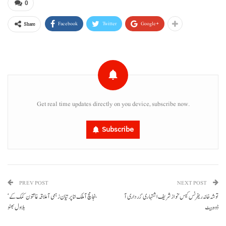
0
Facebook
Twitter
Google+
Share
Get real time updates directly on you device, subscribe now.
Subscribe
PREV POST
NEXT POST
توشہ خانہ ریفرنس کیس‘ نوازشریف اشتہاری‘ زرداری آ
بنجا مچ آ ملک انا پر تیان زہمی آ علاقہ غاتتون کمک کے‘
ڈوہ بیٹ
بلاول بھٹو