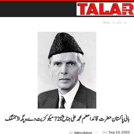
حوال
Home
بانی پاکستان حضرت قائد اعظم محمد علی جناح ؒ نا 72 میکو کزیت دے ءِ پگہ اڈ تننگک
On
Sep 10, 2020
By
Hafeez Baloch