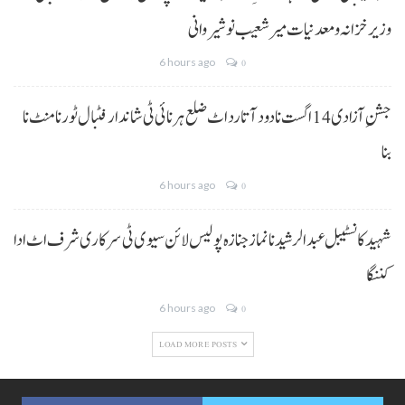
وزیر خزانہ و معدنیات میر شعیب نوشیروانی
6 hours ago
0
جشنِ آزادی 14 اگست نا دود آتا رد اٹ ضلع ہرنائی ٹی شاندار فٹبال ٹورنامنٹ نا
بنا
6 hours ago
0
شہید کانسٹیبل عبدالرشید نا نماز جنازہ پولیس لائن سیوی ٹی سرکاری شرف اٹ ادا
کننگا
6 hours ago
0
LOAD MORE POSTS