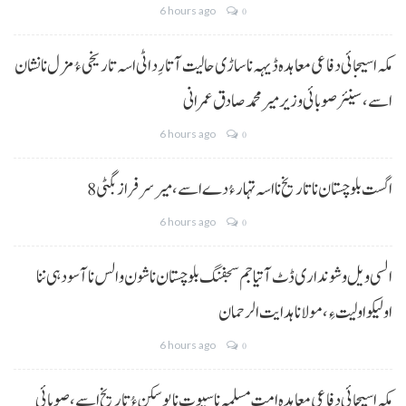
6 hours ago
0
مکہ اسیجائی دفاعی معاہدہ ڈیہہ نا ساڑی حالیت آتا رِد اٹی اسہ تاریخی ءُ مزل نا نشان
اسے،سینئر صوبائی وزیر میر محمد صادق عمرانی
6 hours ago
0
8 اگست بلوچستان نا تاریخ نا اسہ تہار ءُ دے اسے، میرسرفراز بگٹی
6 hours ago
0
السی ویل و شونداری ڈٹ آتیا جم سجفنگ بلوچستان نا شون و الس نا آسودہی ننا
اولیکو اولیت ءِ،مولانا ہدایت الرحمان
6 hours ago
0
مکہ اسیجائی دفاعی معاہدہ امتِ مسلمہ نا سیوت نا پوسکن ءُ تاریخ اسے، صوبائی