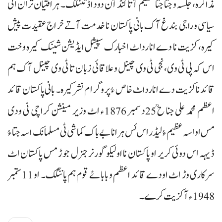
مذاکرہ، جلسہ و جتا جتا تنظیم آتا کنڈآن دود اڈ تننگک۔ ہرافتیان تران اٹی
سیاسی و راجی بندغ آک بانی پاکستان نا خدمت آتے خراج عقیدت پیش
کیرہ، کزیت نا دے انا رداٹ اخبارک سپیشل ایڈیشن شینک کیرہ وخت
اس کہ پی ٹی وی،نجی ٹی وی چینل و علاقائی زبان تا ٹی وی چینل آک ہم
قائد نا کزیت دے انا رداٹ خاص ءُ پروگرام نشر کیرہ۔ بانی پاکستان قائد
اعظم محمد علی جنا ح ؒ25دسمبر 1876ء اٹ وزیر مینشن کراچی ٹی ودی
مس او اسہ عظیم ءُ لیڈر اس ئس ہرانا بے باک کماشی ٹی مسلمانک اسہ جتا ءُ
ڈیہہ اس دوئی کریر او پاکستان نا اولیکو گورنر جنرل جوڑ مس پاکستان اٹ
سرکاری وڑ اٹ اودے قائد اعظم و بابائے قوم ہم پاننگک۔ او 11ستمبر
1948ء آ کزیت کرے۔