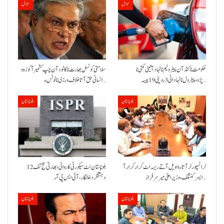
حوال
حوال
حکومت نا کنڈ آن پیٹرولیم نا نہاد آتیٹی کمتی نا
سلامتی کونسل بھارت نا کانود آن چَپ کشمیر آ کوزہ و
پڑو،پیٹرول نا نہاد اٹی 3 روپئی 19 پیسہ…
انسانی حق آتا خلاف ورزی نا نوٹس ءِ…
بلوچستان
بلوچستان
ٹرانسپورٹر آتا روا ویل آتے ریسہ اٹ کرار کرار آ
بلوچستان اٹ سیکورٹی کاروائی، بھارتی مخ تف 12
ایسر کننگک ،وزیرِ اعلیٰ میر سرفراز…
دہشتگرد خلنگار،آئی ایس پی آر
بلوچستان
بلوچستان