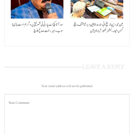
مین حیردین ڈرینج اٹی سندھ انا پین دیر شاغنگ ءِ ہچ
سد آتا کچ اٹ پارٹی ٹی شمولیتی پروگرام است بڈی نا
گہس منپنہ،کمشنر نصیرآباد ڈویژن
سوب ءِ،میر رحمت صالح بلوچ
LEAVE A REPLY
Your email address will not be published.