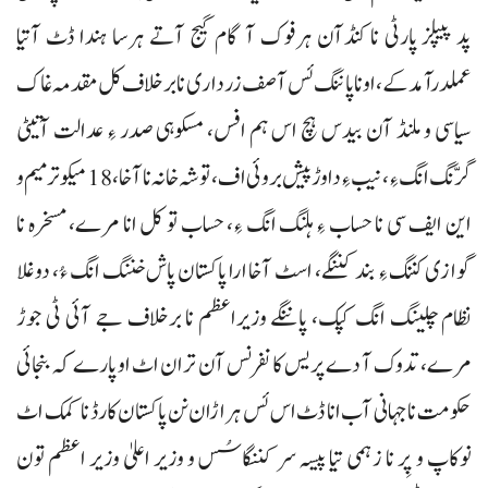
پد پیپلز پارٹی نا کنڈآن ہرفوک آ گام گیج آتے ہرسا ہندا ڈٹ آتیا
عملدرآمد کے، اونا پاننگ ئس آصف زرداری نا برخلاف کل مقدمہ غاک
سیاسی و ملنڈ آن بیدس ہچ اس ہم افس، مسکوہی صدر ءِ عدالت آتیٹی
گرّنگ انگ ءِ، نیب ءِ داوڑ پیش بروئی اف، توشہ خانہ نا آخا، 18 میکو ترمیم و
این ایف سی نا حساب ءِ ہلنگ انگ ءِ، حساب تو کل انا مرے، مسخرہ نا
گوازی کننگ ءِ بند کننگے، اسٹ آخا ارا پاکستان پاش خننگ انگ ءُ، دوغلا
نظام چلینگ انگ کپک، پاننگے وزیراعظم نا برخلاف جے آئی ٹی جوڑ
مرے، تدوک آ دے پریس کانفرنس آن تران اٹ او پارے کہ بنجائی
حکومت نا جہانی آب انا ڈٹ اس ئس ہراڑان نن پاکستان کارڈ نا کمک اٹ
نوکاپ و پِر نا زہمی تیا پیسہ سر کننگاسُس و وزیر اعلیٰ وزیر اعظم تون