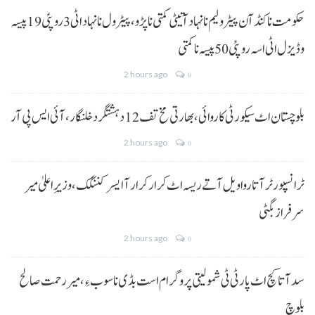
حکومت نا کنڈ آن پیٹرولیم نا نہاد آتیٹی کمتی نا پڑو،پیٹرول نا نہاد اٹی 3 روپئی 19 پیسہ
و ڈیزل اٹی اسہ روپئی 50 پیسہ نا کمتی
2 hours ago
0
بلوچستان اٹ سیکورٹی کاروائی، بھارتی مخ تف 12 دہشتگرد خلنگار،آئی ایس پی آر
2 hours ago
0
ٹرانسپورٹر آتا روا ویل آتے ریسہ اٹ کرار کرار آ ایسر کننگک ،وزیرِ اعلیٰ میر
سرفراز بگٹی
2 hours ago
0
سد آتا کچ اٹ پارٹی ٹی شمولیتی پروگرام است بڈی نا سوب ءِ،میر رحمت صالح
بلوچ