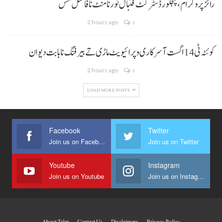
رائز پروگرام، پنجگور ڈسٹرکٹ فٹبال ٹورنامنٹ نا فائنل مس
2 hours ago
0
کوئٹہ ٹی 14 اگست آ سرکاری و پرائیویٹ ماڑی تے بیرفنگ نا بابت دیوان
2 hours ago
0
LOAD MORE POSTS
Facebook
Twitter
Join us on Facebook
Join us on Twitter
Youtube
Instagram
Join us on Youtube
Join us on Instagram
About Talar
Contect Us
Disclaimers
Privacy Policy