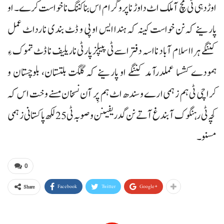
اوڑدہی ٹی مچ آ ملک اٹ داوڑ نا پروگرام اس بنا کننگ نا خواست کرے۔ او
پارینے کہ نن خواست کینہ کہ ہندا ایس او پی و ڈٹ بندی نا رداٹ عمل
کننگے ہرا اسلام آباد نا اسہ دفتر اسے ٹی پیپلز پارٹی نا ریلیف نا ڈٹ تموک ءِ
ہمودے کشسا عملدرآمد کننگے او پارینے کہ گلگت بلتستان، بلوچستان و
کراچی ٹی ہم زہمی ارے و سندھ اٹ ہم پِر آن نسخان مسنے وخت اس کہ
کچہ ٹی رہنگوک آ بندغ آتے نن گدریفینن و صوبہ ٹی 25 لکھ پاکستانی زہمی
مسنو۔
0
Facebook
Twitter
Google+
Share