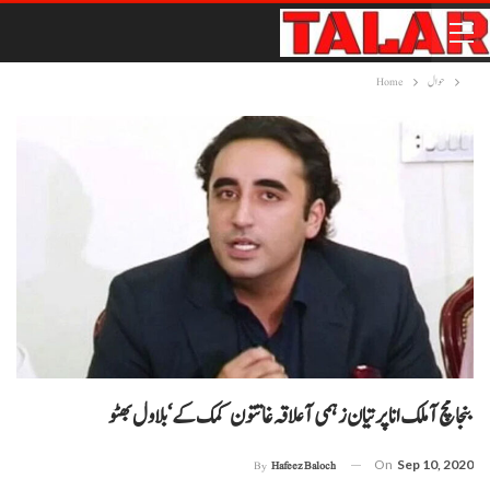
حوال
Home
بنجا مچ آ ملک انا پر تیان زہمی آ علاقہ غاتتون کمک کے‘ بلاول بھٹو
On
Sep 10, 2020
By
Hafeez Baloch