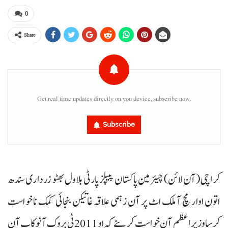
0
Share
Get real time updates directly on you device, subscribe now.
Subscribe
کراچی(آن لائن) چیئرمین پاکستان پیپلز پارٹی بلاول بھٹو زرداری سندھ
اتون اوار مچ آ ملک اٹ پر آن زہمی علاقہ غاتیکن بنجائی کمک نا خواست
کرسا وزیراعظم آن خواست کرینے کہ او 2011 ٹی بروک آ نوکاپ آن