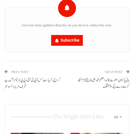
Get real time updates directly on you device, subscribe now.
Subscribe
PREV POST
NEXT POST
کراچی آ سیاست مس تو پی ٹی آئی و پی پی ہڑتوم آک بے
کزیت دے ءِ پگہ اڈ تننگک
شرف مریرہ‘اسد عمر
You Might Also Like
All