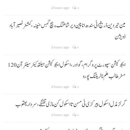
2 hours ago
0
مین حیردین ڈرینج اٹی سندھ انا پین دیر شاغنگ ءِ ہچ گہس منپنہ،کمشنر نصیرآباد
ڈویژن
2 hours ago
0
ایجوکیشن سپورٹ پروگرام،گوادر، اسکول ایجوکیشن ہیلتھ کیئر سینٹر آن 120
مسڑ طالب علم نا ٹریننگ پورو
2 hours ago
0
گرلز مڈل اسکول پیرکزی ٹی مسن تا اسکول کن ماڑی تفنگے، سردار یعقوب
2 hours ago
0