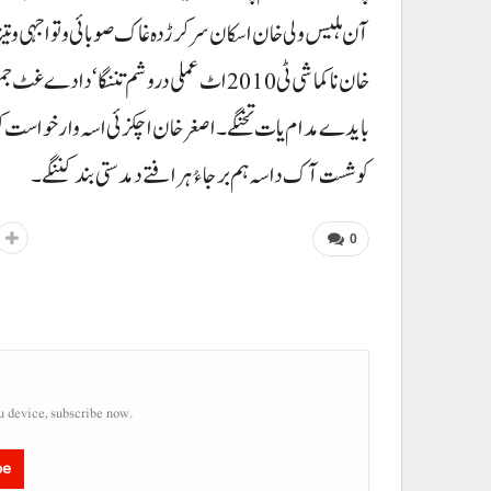
آن ہلیس ولی خان اسکان سرکرڑدہ غاک صوبائی وتواجہی و تینا و
خان ناکماشی ٹی 2010 اٹ عملی دروشم تننگ
کوشست آک داسہ ہم برجاءُ ہرافتے دمدستی بند کننگے۔
0
u device, subscribe now.
be