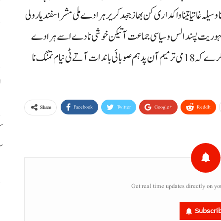
سیلہ غاتیا تینا واکداری کن بھاز جہد کریر ہرادے ملی مشر اسفندیار ولی
پ
ا‘ دا دے غٹ جمہوریت پسند الس و سیاسی جماعت آتیکن خوشی نا دے اسے ہرادے
خ
بایدے مدام یات تخنگے۔ اصغر خان اچکزئی اسہ وار خواست کرے کہ 18می ترمیم آن پد ہم صوبائی باندات آتے ٹی نیام تمنگ نا
ل
Facebook
Twitter
Google+
ReddIt
Share
ک
ک
Get real time updates directly on yo
م
Subscri
ب