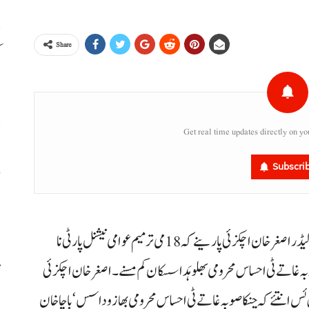
Share
م
ا
Get real time updates directly on yo
خ
Subscri
ا
کوئٹہ (آن لائن) عوامی نیشنل پارٹی نا صوبائی صدر و پارلیمانی لیڈر اصغر خان اچکزئی پارینے کہ 18می ترمیم عوامی نیشنل پارٹی نا
م
ہ غاتے ٹی احساس محرومی بھلو ہَد اسسکان کم مسنے۔ اصغر خان اچکزئی
 اس ئس انتئے کہ چنکا صوبہ غاتے ٹی احساس محرومی بھاز وداسس‘ باچاخان