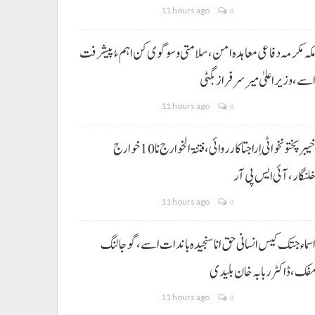
11 hours ago
0
کہ مکرمہ دفاعی معاہدہ امن، سلامتی و سوگوی کن اہم ءُ پیشرفت
سے،وزیراعلیٰ میر سرفراز بگٹی
11 hours ago
0
خیبر پختونخوا ٹی اِرا جتا کارروائی، فتنۃ الخوارج نا 10خوارج
لنگار،آئی ایس پی آر
11 hours ago
0
سماء جتک کیس انسانی حق انا سنجیدہ باندات اسے، گوجالنگ
فک،ڈاکٹر ربابہ خان بلیدی
11 hours ago
0