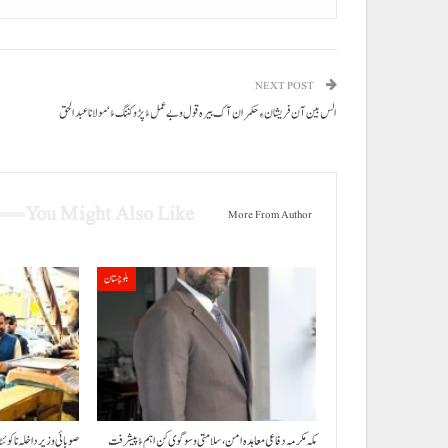
NEXT POST
الس بین آن فریشان ءِ حکمران آک بیرہ قول و بے عملءُ پڑو کننگ ءُ‘مولانا عبدالحق
You Might Also Like
More From Author
بلوچستان
مکہ مکرمہ دفاعی معاہدہ امن، سلامتی و سوگوی کن اہم ءُ پیشرفت
صوبائی وزیر داخلہ نا کوئ