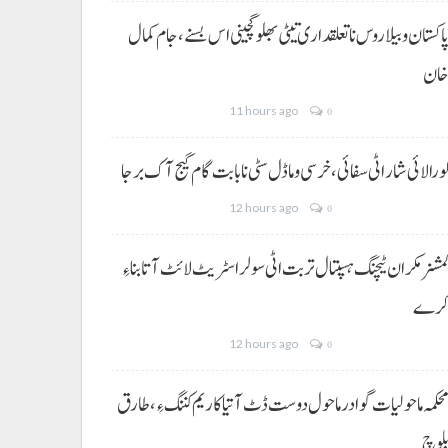
اکستان و بیلاروس نا تعلقداری تیٹی بھلو گچینی اس بسنے، جام کمال
ان
11 hours ago
0
ورالائی شار اٹی سفائی، خرسی و ماڈل سٹی نا بابت گام گیج آک برجا
12 hours ago
0
مشنر مکران ٹیچنگ ہسپتال تربت اٹی سولر اسٹریٹ لائٹ آتا بناءِ
رے
12 hours ago
0
حکمہ ماحولیات گوادر ماحول دوست ڈٹ آتیا کاریم کننگ ءِ، طارق
لوچ