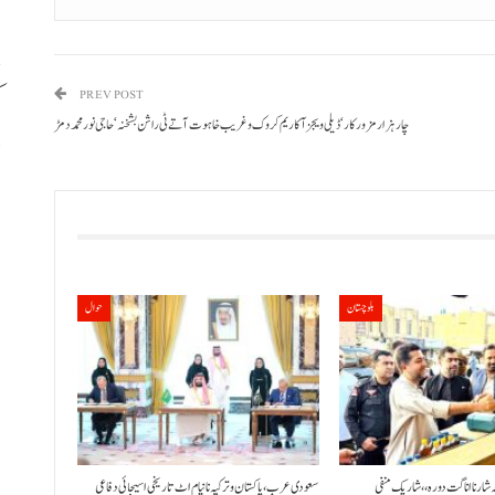
ک
PREV POST
چار ہزار مزورکار‘ ڈیلی ویجزآ کاریم کروک و غریب خاہوت آتے ٹی راشن بشخنہ‘حاجی نورمحمد دمڑ
د
بلوچستان
حوال
ٹہ شار نا اناگت دورہ،، شاریک منفی
سعودی عرب، پاکستان و ترکیہ نا نیام اٹ تاریخی اسیجائی دفاعی