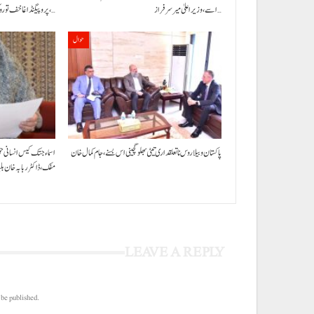
اسے،وزیراعلیٰ میر سرفراز…
پروپیگنڈا غا خف توروک مفس،…
حوال
پاکستان و بیلاروس نا تعلقداری تیٹی بھلو گچینی اس بسنے، جام کمال خان
اسماء جتک کیس انسانی ح
مفک،ڈاکٹر ربابہ خان ب
LEAVE A REPLY
 be published.