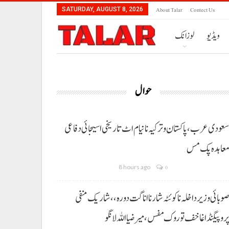
About Talar
Contect Us
SATURDAY, AUGUST 8, 2026
ویڈیو
لوزانک
حوال
عودی عرب، پاکستان و ترکیہ نا نیام اٹ تاریخی اسیجائی دفاعی
عاہدہ پک مس
8 hours ago
0
وبائی وزیر داخلہ نا کوئٹہ شار نا اناگت دورہ،، شاریک منفی
روپیگنڈا غا خف توروک مفس، میر ضیا اللہ لانگو