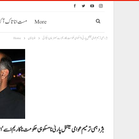
More
مست انا تاک آ
ہژدہمی ترمیم عوامی نیشنل پارٹی نا مسکوہی حکومت نا کاریم اسے‘اصغرخان اچکزئی
بلوچستان
Home
ہژدہمی ترمیم عوامی نیشنل پارٹی نا مسکوہی حکومت نا کاریم اسے‘