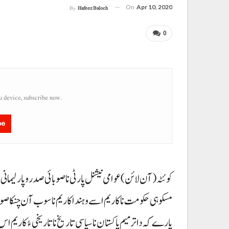
On
Apr 10, 2020
By
Hafeez Baloch
0
u device, subscribe now.
be
مسکوہی حکومت نا کاریم اسے و ہندا کاریم ناسوب آن چنکا صوب
پارے کہ دا ترمیم پاکستان نا سیاسی تاریخ نا تاریخی ءُ کاریم