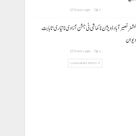
12 hours ago
0
مشنر نصیر آباد ڈویژن نا کماشی ٹی جشن آزادی نا تیاری تا بابت
یوان
12 hours ago
0
LOAD MORE POSTS