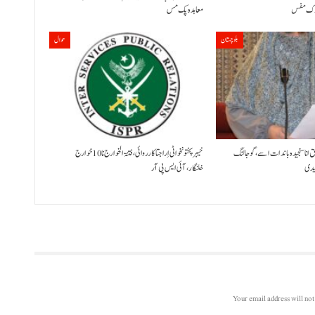
معاہدہ پک مس
بلوچستان
حوال
ق انا سنجیدہ باندات اسے، گوجالنگ
خیبر پختونخوا ٹی اِرا جتا کارروائی، فتنۃ الخوارج نا 10خوارج
لیدی
خلنگار،آئی ایس پی آر
Your email address will not