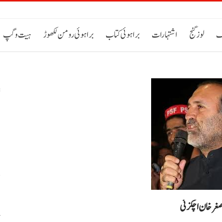
ک
لوز گنج
اشتہارات
براہوئی کتاب
براہوئی رومن لکھوڑ
ہیت و گپ
س
م
ص
اصغرخان اچکزئی
پ