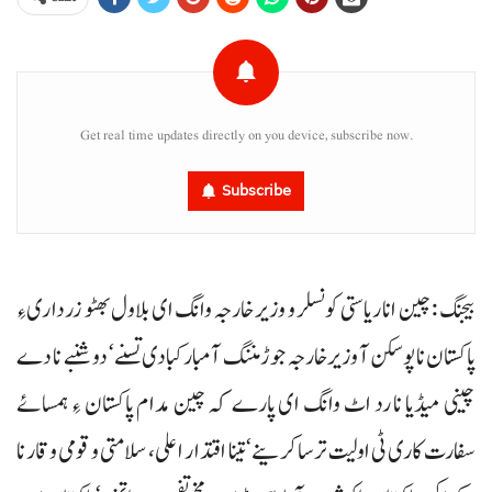
Get real time updates directly on you device, subscribe now.
Subscribe
بیجنگ : چین انا ریاستی کونسلر و وزیر خارجہ وانگ ای بلاول بھٹو زرداریءِ
پاکستان نا پوسکن آ وزیرخارجہ جوڑ مننگ آ مبارکبادی تسنے‘ دوشنبے نا دے
چینی میڈیا نا رد اٹ وانگ ای پارے کہ چین مدام پاکستان ءِ ہمسائے
سفارت کاری ٹی اولیت ترسا کرینے‘ تینا اقتدار اعلی، سلامتی و قومی وقار نا