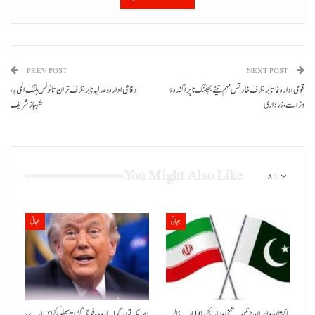
PREV POST
NEXT POST
قومی ادارہ غاتا برخلاف خار تس مہم تینے بچفنگ نا پراگندہ ءُ
دفاعی ادارہ و عدلیہ نا برخلاف تران تا نوٹس ہلنگ المی ءِ،
وڑ اسے، زرداری
شہباز شریف
You Might Also Like
All
جہانی
جہانی
پاکستان و ایران نا تین پہ تینی واپار کچ ءِ 10 ارب ڈالر
امریکہ تون گولہ بارود و فوجی گڑا تا بھلو کچ اس ارے،