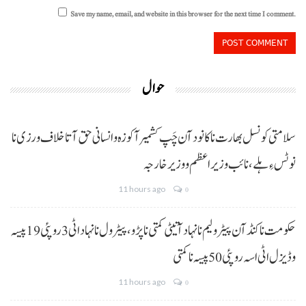
Save my name, email, and website in this browser for the next time I comment.
حوال
سلامتی کونسل بھارت نا کانود آن چَپ کشمیر آ کوزہ و انسانی حق آتا خلاف ورزی نا
نوٹس ءِ ہلے،نائب وزیراعظم و وزیر خارجہ
11 hours ago
0
حکومت نا کنڈ آن پیٹرولیم نا نہاد آتیٹی کمتی نا پڑو،پیٹرول نا نہاد اٹی 3 روپئی 19 پیسہ
و ڈیزل اٹی اسہ روپئی 50 پیسہ نا کمتی
11 hours ago
0