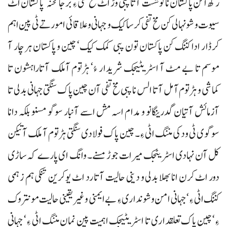
رکھ اکن پاکستان ناکوشست آتا پبی وڑ اٹ مخ تفی ءِ برجا تخنہ‘ پاکستان اٹ
سیوت و شونہالی کن مخ تفی کرسا کیک و جہانی و علاقائی امور تے ٹی پین اہم
کرڈار ادا کننگ کن پاکستان تون پبی کمک کیک‘ چین و پاکستان ہر چار آ
موسم تا بے مٹ آ اسٹریٹیجک شریدار ءُ‘ ہڑتوم آملک آتاراہشون تا
کماشی و ہڑتوم آ مل آتا الس نا پبی مخ تفی آن چین پاک سنگتی جہانی بدلی تا
آزمائش آتیان گدرینگانو و مدام اسہ مش اسے آنبار سوگو مسنو بلکہ دانا
سوگوی ٹی ودکی مننگ اٹی ءِ۔ چین پاک فولادی سنگتی ہڑتوم آ ملک آتیکن
کل آن نہادی اسٹریٹجک میرات جوڑ مسنے۔ وانگ ای پارے کہ ساڑی
دور اٹ کرن انا بھلا بدلی و دینی حالیت آتا رد اٹ یوکرین تنکی ہم زہمی
کننگ اٹی ءِ‘ جہانی امن وشونداری ءِ بے ایمنی و غیریقینی حالیت مونتروک
ءِ‘ چین پاک تعلقداری تا اسٹریٹیجک اہمیت پین نمان مننگ اٹی ءِ‘ جہانی