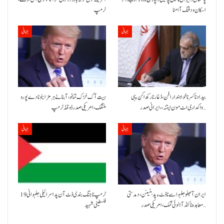
اسکان ودفنگ آ امنا
ٹرمپ
جہانی
جہانی
بیداد نا کسر نا خواہندار افن، ڈغار نا رکھ اکن پبی
ہیت آک خڑک تمانو، آبنائے ہرمز اینو نا دے پورو
واکداری اٹ مون ایتنہ، ، ایرانی صدر…
ملنگک،امریکی صدر ڈونلڈ ٹرمپ
جہانی
جہانی
ایران آ بھلو جلہو اسے نا ڈٹ ءِ پد بٹینن، دمدستی
ٹرمپ نا جنگ بندی ڈٹ آن پد اسرائیلی جلہو اٹی 19
معاہدہ نا کنڈ آ ہنوئی تمک،امریکی صدر…
فلسطینی شہید