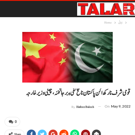
جہانی
Home
قومی شرف نا رکھ اکن پاکستان نا مخ تفی ءِ برجا تخنہ، چینی وزیر خارجہ
On
May 9, 2022
By
Hafeez Baloch
0
Share