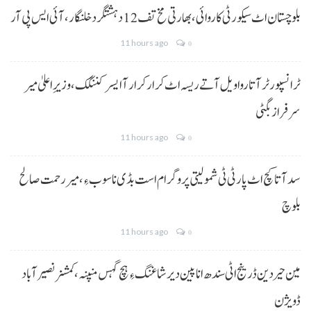
بلوچستان اٹ سیکورٹی کاروائی، بھارتی مخ تف 12 دہشتگرد خلنگار،آئی ایس پی آر
11 hours ago
0
ٹرانسپورٹر آتا روا ویل آتے ریسہ اٹ کرار کرار آ ایسر کننگک ،وزیرِ اعلیٰ میر
سرفراز بگٹی
11 hours ago
0
سد آتا کچ اٹ پارٹی ٹی شمولیتی پروگرام است بڈی نا سوب ءِ،میر رحمت صالح
بلوچ
11 hours ago
0
مین حیردین ڈرینج اٹی سندھ انا پین دیر شاغنگ ءِ ہچ گہس منپنہ،کمشنر نصیرآباد
ڈویژن