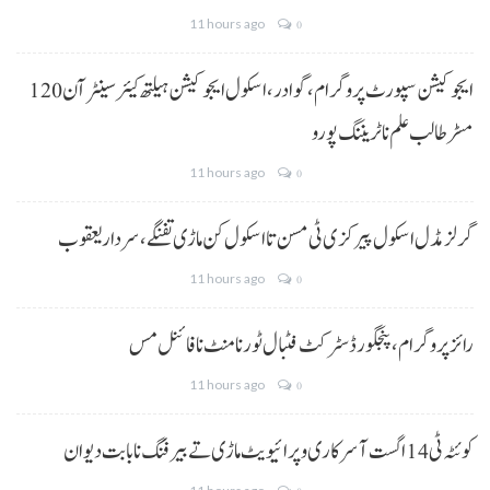
11 hours ago
0
ایجوکیشن سپورٹ پروگرام،گوادر، اسکول ایجوکیشن ہیلتھ کیئر سینٹر آن 120
مسڑ طالب علم نا ٹریننگ پورو
11 hours ago
0
گرلز مڈل اسکول پیرکزی ٹی مسن تا اسکول کن ماڑی تفنگے، سردار یعقوب
11 hours ago
0
رائز پروگرام، پنجگور ڈسٹرکٹ فٹبال ٹورنامنٹ نا فائنل مس
11 hours ago
0
کوئٹہ ٹی 14 اگست آ سرکاری و پرائیویٹ ماڑی تے بیرفنگ نا بابت دیوان