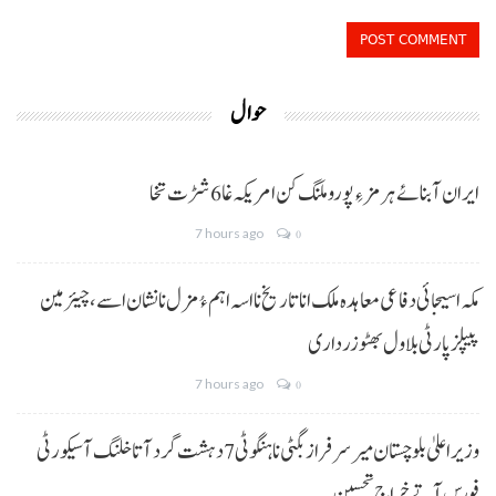
حوال
ایران آبنائے ہرمز ءِ پورو ملنگ کن امریکہ غا 6 شڑت تخا
7 hours ago
0
مکہ اسیجائی دفاعی معاہدہ ملک انا تاریخ نا اسہ اہم ءُ مزل نا نشان اسے، چیئرمین
پیپلز پارٹی بلاول بھٹو زرداری
7 hours ago
0
وزیراعلیٰ بلوچستان میر سرفراز بگٹی نا ہنگو ٹی 7 دہشت گرد آتا خلنگ آ سیکورٹی
فورس آتے خراجِ تحسین