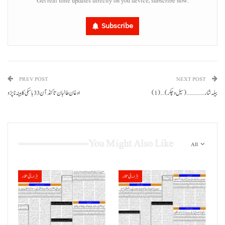
Get real time updates directly on you device, subscribe now.
Subscribe
PREV POST
NEXT POST
بیلہ شار………………(سیل و چکر)…. (1)
اوغان طالبان تا کنڈ آن 33 باسکی کابینہ نا پڑو
You Might Also Like
All
ہڑدیئی تلار
ہڑدیئی تلار