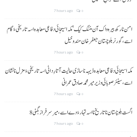
7 hours ago
0
امن نا رکھ بیرہ واک آن مننگ کیک‘ مکہ اسیجائی دفاعی معاہدہ اسہ تاریخی ءُ گام
اسے،گورنر بلوچستان جعفر خان مندوخیل
7 hours ago
0
مکہ اسیجائی دفاعی معاہدہ ڈیہہ نا ساڑی حالیت آتا رِد اٹی اسہ تاریخی ءُ مزل نا نشان
اسے،سینئر صوبائی وزیر میر محمد صادق عمرانی
7 hours ago
0
8 اگست بلوچستان نا تاریخ نا اسہ تہار ءُ دے اسے، میرسرفراز بگٹی
7 hours ago
0