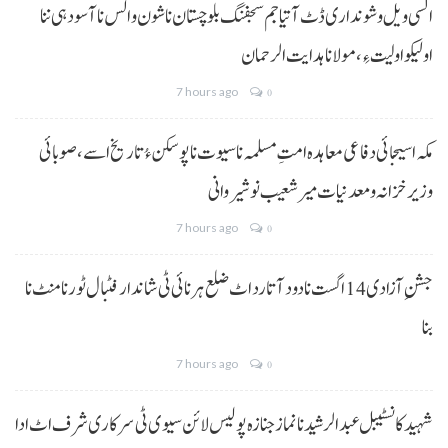
السی ویل و شونداری ڈٹ آتیا جم سجفنگ بلوچستان نا شون و الس نا آسودہی ننا
اولیکو اولیت ءِ،مولانا ہدایت الرحمان
7 hours ago
0
مکہ اسیجائی دفاعی معاہدہ امتِ مسلمہ نا سیوت نا پوسکن ءُ تاریخ اسے، صوبائی
وزیر خزانہ و معدنیات میر شعیب نوشیروانی
7 hours ago
0
جشنِ آزادی 14 اگست نا دود آتا رد اٹ ضلع ہرنائی ٹی شاندار فٹبال ٹورنامنٹ نا
بنا
7 hours ago
0
شہید کانسٹیبل عبدالرشید نا نماز جنازہ پولیس لائن سیوی ٹی سرکاری شرف اٹ ادا