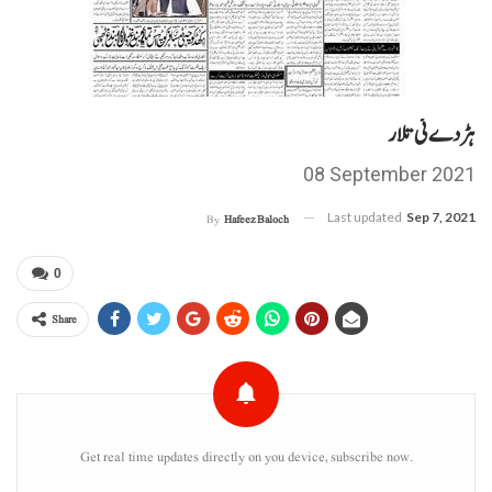
ہڑدے ئی تلار
08 September 2021
Last updated
Sep 7, 2021
By
Hafeez Baloch
0
Share
Get real time updates directly on you device, subscribe now.