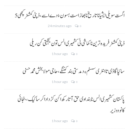
5 اگست سویلی ایشیا نا تاریخ نا بھاز است ہسون ءُ دے اسے،ڈپٹی کمشنر کچھی
24 minutes ago
0
ڈپٹی کمشنر فریدہ ترین نا کماشی ٹی کشمیری الس تون یکجہتی کن ریلی
1 hour ago
0
سائپا گاڈی تا انٹری سسٹم ءِ دمدستی بند کننگے، حاجی مولا بخش محمد حسنی
1 hour ago
0
پاکستان کشمیری الس نا بنداوی حق آتا رکھ اکن کڑد ادا کرسا کیک ،بنجائی
کانودوزیر
1 hour ago
0