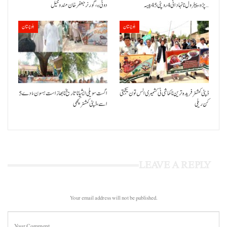
پڑو،پیٹرول نا نہاد اٹی 4 روپئی 45 پیسہ…
دوئی ءِ،گورنر جعفرخان مندوخیل
بلوچستان
بلوچستان
ڈپٹی کمشنر فریدہ ترین نا کماشی ٹی کشمیری الس تون یکجہتی
5 اگست سویلی ایشیا نا تاریخ نا بھاز است ہسون ءُ دے
کن ریلی
اسے،ڈپٹی کمشنر کچھی
LEAVE A REPLY
Your email address will not be published.