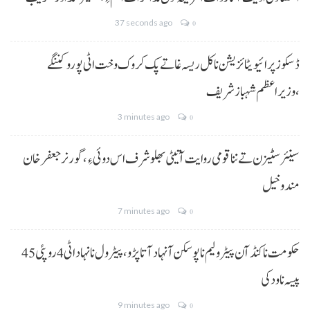
37 seconds ago
0
ڈسکوز پرائیویٹائزیشن نا کل ریسہ غاتے پک کروک وخت اٹی پورو کننگے
،وزیراعظم شہباز شریف
3 minutes ago
0
سینئر سٹیزن تے ننا قومی روایت آتیٹی بھلو شرف اس دوئی ءِ،گورنر جعفرخان
مندوخیل
7 minutes ago
0
حکومت نا کنڈ آن پیٹرولیم نا پوسکن آ نہاد آتا پڑو،پیٹرول نا نہاد اٹی 4 روپئی 45
پیسہ نا ودکی
9 minutes ago
0