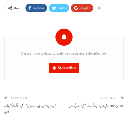
Facebook
Twitter
Google+
Share
Get real time updates directly on you device, subscribe now.
Subscribe
PREV POST
NEXT POST
لاہور، پر تا 30 سال نا ریکارڈ پنا، شکست آتیٹی 7 بندغ زوال
بلوچستان نا الس ءِ بایدے سیاسی آجوئی رسینگے، ڈاکٹر مالک
بلوچ