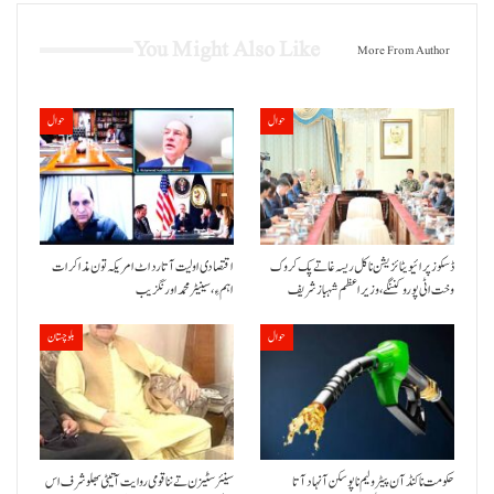
You Might Also Like
More From Author
حوال
حوال
ڈسکوز پرائیویٹائزیشن نا کل ریسہ غاتے پک کروک
اقتصادی اولیت آتا رد اٹ امریکہ تون مذاکرات
وخت اٹی پورو کننگے ،وزیراعظم شہباز شریف
اہم ءِ،سینیٹر محمد اورنگزیب
حوال
بلوچستان
حکومت نا کنڈ آن پیٹرولیم نا پوسکن آ نہاد آتا
سینئر سٹیزن تے ننا قومی روایت آتیٹی بھلو شرف اس