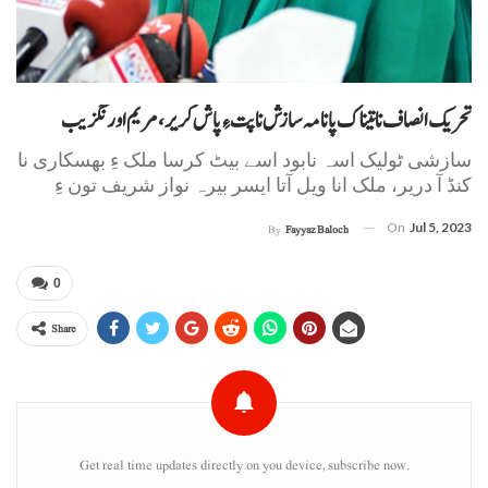
تحریک انصاف نا تیناک پانامہ سازش نا پت ءِ پاش کریر، مریم اورنگزیب
سازشی ٹولیک اسہ نابود اسے بیٹ کرسا ملک ءِ بھسکاری نا
کنڈ آ دریر، ملک انا ویل آتا ایسر بیرہ نواز شریف تون ءِ
On
Jul 5, 2023
By
Fayyaz Baloch
0
Share
Get real time updates directly on you device, subscribe now.