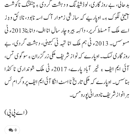
بدحالی، بے روزگاری، لوڈشیڈنگ و دہشت گردی ءِ چٹفنگ ناکوشست
آتیٹی لگوک ءِ۔ اوپاریے کہ سازشی زموار آک اسہ نابود، نالائق و دُز
اسے ملک آ مسلط کریر، دا کِسہ بیرہ چار سال انا اف، دانا بنا2013ء ٹی
مسوسس۔ 2013ء ٹی ہم ملک انا تہہ ٹی کبینی، دہشت گردی، بے
روزگاری ئسک۔ اوپارے کہ نواز شریف ملکی زرگزران ءِ سوگوی تس،
آئی ایم ایف ءِ خیر آباد پارے، 2017ء ٹی ملک شونداری نا کنڈا
ہناسس۔ اوپارے کہ ملکی تاریخ نا اسٹ انگا آئی ایم ایف پروگرام ئس
ہرا نواز شریف نا دور اٹی پورو مس۔
(اے پی پی)
0