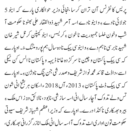
پریس کانفرنس آن تران کرسا بنجائی وزیر حوالکاری پارے کہ اینو 5
جولائی نادے ءِ و اینو نادے اسہ آمر شہید ذوالفقار علی بھٹو نا حکومت آ
شب وخون خلسا جمہوریت نا خون ءِکریسس، اینو کیپٹن کرنل شیرخان
شہید نا برسی نا ہم دے ءِ و اینو سی پیک نا دہ سال ہم پورو مننگ ءُ۔ اوپارے
کہ سی پیک پاکستان و چین نا سرکڑدہ غاتا ڈیہہ و پاکستان نا الس کن ٹیکی
اسے، دا ڈٹ قائد محمد نواز شریف و صدر شی جن پنگ نا وژن ءِ۔ اوپارے
کہ سی پیک ڈٹ پاکستان ءِ 2013ء آں 2018 ء اسکان ہر بشخ اٹی شون
تس ولے تدوک آ چار سال اٹی اسہ سازشی، نابود، نالائق و دُز اس ملک ءِ
بیرہ بھسکاری نا کنڈا درے۔ اوپارے کہ وزیراعظم شہباز شریف سیوتی
حکومت تون اواری اٹ تدوک آ اسہ سال اٹی ملک انا زرگزرانی بھسکاری،