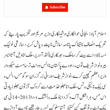
Subscribe
اسلام آباد: بنجائی حوالکاری و شینکاری وزیر مریم اورنگزیب پارینے کہ
تحریک انصاف نا تیناک پانامہ سازش نا پت ءِ پاش کریر، سازشی ٹولیک
اسہ نابود اسے بیٹ کرسا ملک ءِ بھسکاری نا کنڈ آ دریر، ملک انا ویل آتا ایسر
بیرہ نواز شریف تون ءِ، اودے پاکستان نا الس وونٹ ترسا مسٹ میکو وار
وزیراعظم گچین کرے، نواز شریف دور اٹی زرگزران سوگو مس، الس ءِ
سی پیک نا ٹیکی ءِ تس، ملک انا بھلو خذمت اسے کروک آڑتون بھلو زیادتی
اس مس، ہراشکل آک و کڑد اینو ملک ءِ ہُشنگ ءُ، دا2013-14ٹی سی
پیک ڈٹ ءِ توننگ کن کنٹینر آتیا سلوک ئسر۔ چارشنبے نادے آ داڑے