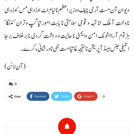
دیوان آن مست آرمی چیف و وزیراعظم نا نیام اٹ اوڑدہی مس‘ اوڑدہی
نا وخت آ ملک انا تہہ و قومی سلامتی نا بابت امورتیا گپ وتران کننگا‘
ہڑتوم آ راہشونک امن وایمنی نا حالیت و دہشت گردی نا برخلاف برجا
انٹیلی جنس بیسڈ آپریشن نا نتیجہ غاتیا است جمی نا درشانی ءِ کرے۔
(آن لائن)
0
Facebook
Twitter
Google+
Share