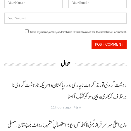
Save my name, email, and website in this browser for the next time I comment.
حوال
دہشت گردی تور مذاکرات نا چارمی دور،پاکستان و امریکہ نا دہشت گردی نا
برخلاف کمکاری ءِ پین سوگو کننگ آ امنا
11 hours ago
0
وزیراعلیٰ میر سرفراز بگٹی نا کنڈ آن،یومِ استحصالِ کشمیر نا رد اٹ بلوچستان اسمبلی