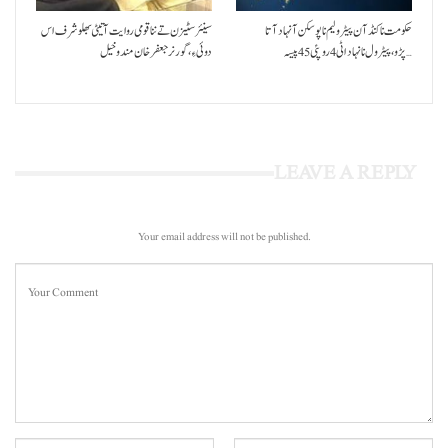
حکومت نا کنڈ آن پیٹرولیم نا پوسکن آ نہاد آتا
سینئر سٹیزن تے ننا قومی روایت آتیٹی بھلو شرف اس
پڑو،پیٹرول نا نہاد اٹی 4 روپئی 45 پیسہ…
دوئی ءِ،گورنر جعفرخان مندوخیل
LEAVE A REPLY
Your email address will not be published.