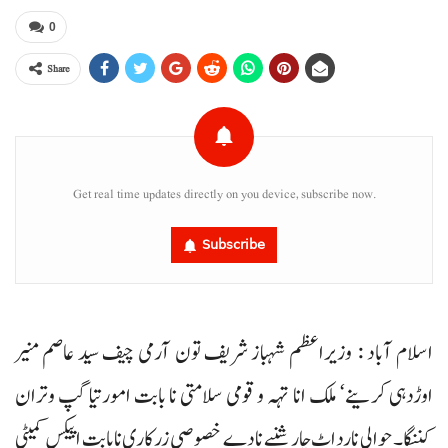
0
Share
Get real time updates directly on you device, subscribe now.
Subscribe
اسلام آباد : وزیراعظم شہباز شریف تون آرمی چیف سید عاصم منیر
اوڑدہی کرینے‘ ملک انا تہہ و قومی سلامتی نا بابت امورتیا گپ وتران
کننگا۔ حوالی نا رد اٹ چار شنبے نا دے خصوصی زرکاری نا بابت اپیکس کمیٹی