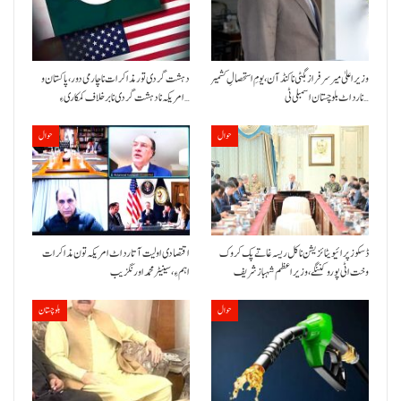
وزیراعلیٰ میر سرفراز بگٹی نا کنڈ آن،یومِ استحصالِ کشمیر
دہشت گردی تور مذاکرات نا چارمی دور،پاکستان و
نا رد اٹ بلوچستان اسمبلی ٹی…
امریکہ نا دہشت گردی نا برخلاف کمکاری ءِ…
حوال
حوال
ڈسکوز پرائیویٹائزیشن نا کل ریسہ غاتے پک کروک
اقتصادی اولیت آتا رد اٹ امریکہ تون مذاکرات
وخت اٹی پورو کننگے ،وزیراعظم شہباز شریف
اہم ءِ،سینیٹر محمد اورنگزیب
حوال
بلوچستان