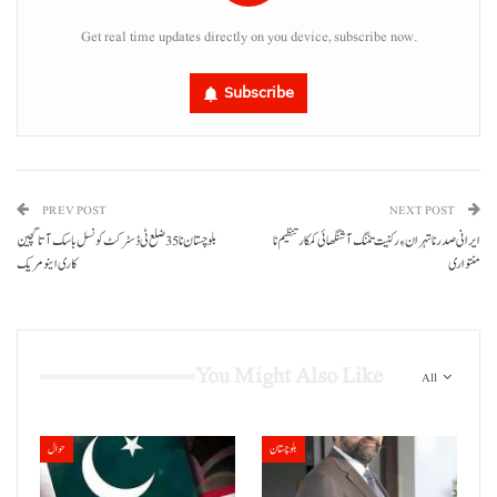
Get real time updates directly on you device, subscribe now.
Subscribe
PREV POST
NEXT POST
ایرانی صدر نا تہران ءِ رکنیت تننگ آ شنگھائی کمکار تنظیم نا
بلوچستان نا 35 ضلع ٹی ڈسٹرکٹ کونسل باسک آتا گچین
منتواری
کاری اینو مریک
You Might Also Like
All
بلوچستان
حوال