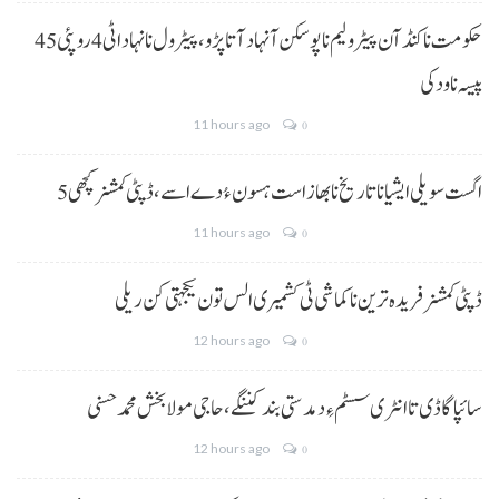
حکومت نا کنڈ آن پیٹرولیم نا پوسکن آ نہاد آتا پڑو،پیٹرول نا نہاد اٹی 4 روپئی 45
پیسہ نا ودکی
11 hours ago
0
5 اگست سویلی ایشیا نا تاریخ نا بھاز است ہسون ءُ دے اسے،ڈپٹی کمشنر کچھی
11 hours ago
0
ڈپٹی کمشنر فریدہ ترین نا کماشی ٹی کشمیری الس تون یکجہتی کن ریلی
12 hours ago
0
سائپا گاڈی تا انٹری سسٹم ءِ دمدستی بند کننگے، حاجی مولا بخش محمد حسنی
12 hours ago
0