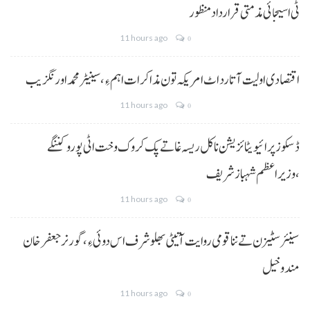
ٹی اسیجائی مذمتی قرارداد منظور
11 hours ago
0
اقتصادی اولیت آتا رد اٹ امریکہ تون مذاکرات اہم ءِ،سینیٹر محمد اورنگزیب
11 hours ago
0
ڈسکوز پرائیویٹائزیشن نا کل ریسہ غاتے پک کروک وخت اٹی پورو کننگے
،وزیراعظم شہباز شریف
11 hours ago
0
سینئر سٹیزن تے ننا قومی روایت آتیٹی بھلو شرف اس دوئی ءِ،گورنر جعفرخان
مندوخیل
11 hours ago
0