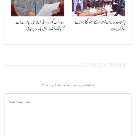
پاکستان و بیلاروس نا تعلقداری تیٹی بھلو گچینی اس بسنے،
اسماء جتک کیس انسانی حق انا سنجیدہ باندات اسے،
جام کمال خان
گوجالنگ مفک،ڈاکٹر ربابہ خان بلیدی
LEAVE A REPLY
Your email address will not be published.