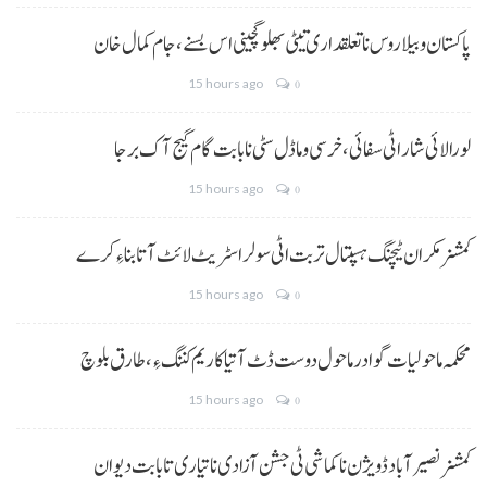
پاکستان و بیلاروس نا تعلقداری تیٹی بھلو گچینی اس بسنے، جام کمال خان
15 hours ago
0
لورالائی شار اٹی سفائی، خرسی و ماڈل سٹی نا بابت گام گیج آک برجا
15 hours ago
0
کمشنر مکران ٹیچنگ ہسپتال تربت اٹی سولر اسٹریٹ لائٹ آتا بناءِ کرے
15 hours ago
0
محکمہ ماحولیات گوادر ماحول دوست ڈٹ آتیا کاریم کننگ ءِ، طارق بلوچ
15 hours ago
0
کمشنر نصیر آباد ڈویژن نا کماشی ٹی جشن آزادی نا تیاری تا بابت دیوان