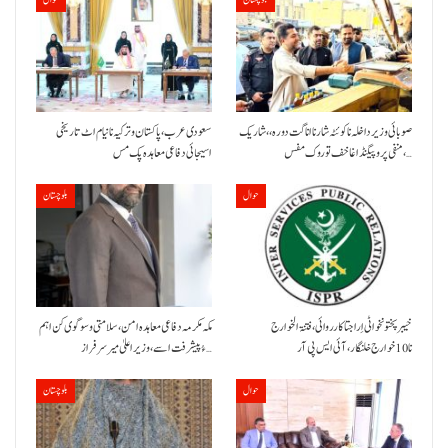
صوبائی وزیر داخلہ نا کوئٹہ شار نا اناگت دورہ،، شاریک
سعودی عرب، پاکستان و ترکیہ نا نیام اٹ تاریخی
منفی پروپیگنڈا غا خف توروک مفس،…
اسیجائی دفاعی معاہدہ پک مس
حوال
بلوچستان
خیبر پختونخوا ٹی اِرا جتا کارروائی، فتنۃ الخوارج
مکہ مکرمہ دفاعی معاہدہ امن، سلامتی و سوگوی کن اہم
نا 10خوارج خلنگار،آئی ایس پی آر
ءُ پیشرفت اسے،وزیراعلیٰ میر سرفراز…
حوال
بلوچستان