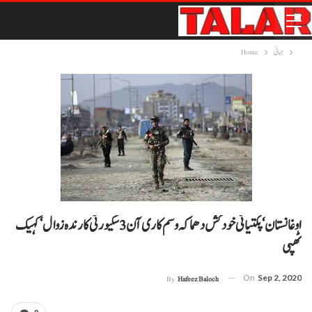
جہانی
Home
اوغانستان‘ پکتیا ٹی خودکش دھماکہ و سم کاری آن 3 سکیورٹی کارندہ زوال‘ کہیک
ٹھپی
On
Sep 2, 2020
By
Hafeez Baloch