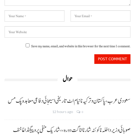
Save my name, email, and website in this browser for the next time I comment.
حوال
سعودی عرب، پاکستان و ترکیہ نا نیام اٹ تاریخی اسیجائی دفاعی معاہدہ پک مس
12 hours ago
0
صوبائی وزیر داخلہ نا کوئٹہ شار نا اناگت دورہ،، شاریک منفی پروپیگنڈا غا خف