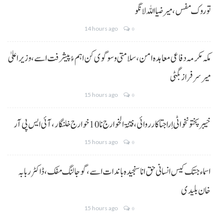
توروک مفس، میر ضیا اللہ لانگو
14 hours ago
0
مکہ مکرمہ دفاعی معاہدہ امن، سلامتی و سوگوی کن اہم ءُ پیشرفت اسے،وزیراعلیٰ
میر سرفراز بگٹی
15 hours ago
0
خیبر پختونخوا ٹی اِرا جتا کارروائی، فتنۃ الخوارج نا 10خوارج خلنگار،آئی ایس پی آر
15 hours ago
0
اسماء جتک کیس انسانی حق انا سنجیدہ باندات اسے، گوجالنگ مفک،ڈاکٹر ربابہ
خان بلیدی
15 hours ago
0