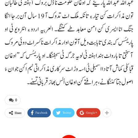
عبداللہ عبداللہ پارینے کہ اوغان حکومت نا ڈل بروک آ ہفتہ ٹی طالبان
تون مذاکرات کن تیار ءِ تانکہ ملک اٹ تدوک آ 19 سال آن برجا انگا
جنگ انا ایسری کن امن معاہد طے کننگے۔ العربیہ اردو ءِ انٹرویو ٹی او
پاریسُس کہ بندی تا بابت ویل آتون اوار مذاکرات نا کسر اٹ دوئی مروک
آ سختی تا بارواٹ ہندا ہفتہ ٹی لویہ جرگہ ٹی سجفنگا۔ او پاریسُس کہ ”اوغان
قبائلی کماش آتا دا اسمبلی ٹی اسہ وڑ اٹ سرکاری مذاکراتی ٹیم اکن جوان ءُ
اصول جتا کننگانے، ہرافتے کن اوغان اُلس بھاز قربانی تسنے۔
0
Facebook
Twitter
Google+
Share