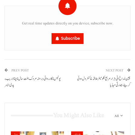
Get real time updates directly on you device, subscribe now.
Subscribe
PREV POST
NEXT POST
چین لداخ اٹی ہزار مربع کلومیٹر علاقہ غا کنٹرول دوئی
پولیس نا کارروائی، برمتہ مروک ہفت سال نا چنا لاریب ءِ
کرینے، بھارتی میڈیا
پدی ایسر
You Might Also Like
All
بلوچستان
حوال