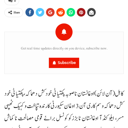
0
Share
Get real time updates directly on you device, subscribe now.
Subscribe
کابل(آن لائن)اوغانستان نا صوبہ پکتیا ٹی خودکش دھماکہ، پکتیا ٹی خود
کش دھماکہ و سم کاری آن 3 اوغان سکیورٹی کارندہ تپاخت و کہیک ٹھپی
مسر، ایلو کنڈآ اوغانستان نا بڑزکو کونسل برائے قومی مصالحت نا کماش