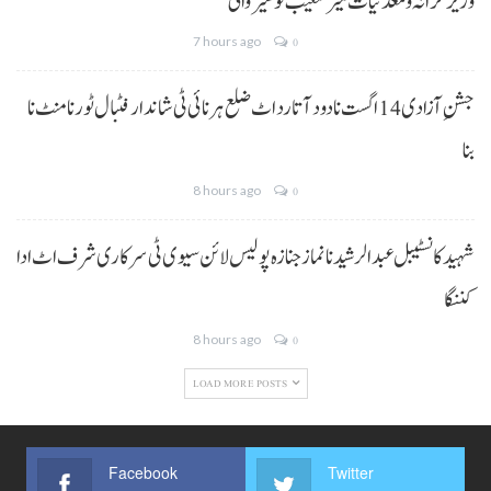
وزیر خزانہ و معدنیات میر شعیب نوشیروانی
7 hours ago
0
جشنِ آزادی 14 اگست نا دود آتا رد اٹ ضلع ہرنائی ٹی شاندار فٹبال ٹورنامنٹ نا
بنا
8 hours ago
0
شہید کانسٹیبل عبدالرشید نا نماز جنازہ پولیس لائن سیوی ٹی سرکاری شرف اٹ ادا
کننگا
8 hours ago
0
LOAD MORE POSTS
Facebook
Twitter