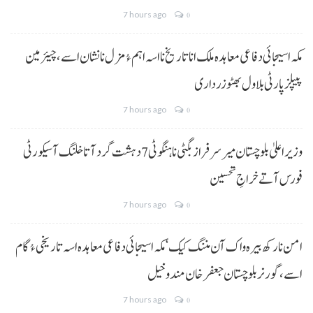
7 hours ago
0
مکہ اسیجائی دفاعی معاہدہ ملک انا تاریخ نا اسہ اہم ءُ مزل نا نشان اسے، چیئرمین
پیپلز پارٹی بلاول بھٹو زرداری
7 hours ago
0
وزیراعلیٰ بلوچستان میر سرفراز بگٹی نا ہنگو ٹی 7 دہشت گرد آتا خلنگ آ سیکورٹی
فورس آتے خراجِ تحسین
7 hours ago
0
امن نا رکھ بیرہ واک آن مننگ کیک‘ مکہ اسیجائی دفاعی معاہدہ اسہ تاریخی ءُ گام
اسے،گورنر بلوچستان جعفر خان مندوخیل
7 hours ago
0