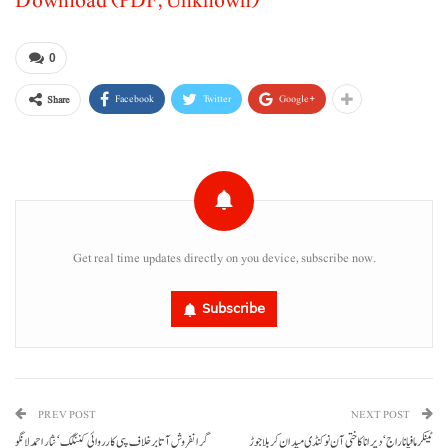
Download (PDF, Unknown)
0
Facebook
Twitter
Google+
Share
Get real time updates directly on you device, subscribe now.
Subscribe
PREV POST
NEXT POST
ٹینکر مافیا نا راج‘ دیر انا کاختی آن نوکنڈی میدان کربلا جوڑ
گرانفروش آتا برخلاف پبی کارروائی کننگک‘ نثار احمد لانگو