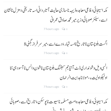
مکہ اسیجائی دفاعی معاہدہ ڈیہہ نا ساڑی حالیت آتا رِد اٹی اسہ تاریخی ءُ مزل نا نشان
اسے،سینئر صوبائی وزیر میر محمد صادق عمرانی
7 hours ago
0
8 اگست بلوچستان نا تاریخ نا اسہ تہار ءُ دے اسے، میرسرفراز بگٹی
7 hours ago
0
السی ویل و شونداری ڈٹ آتیا جم سجفنگ بلوچستان نا شون و الس نا آسودہی ننا
اولیکو اولیت ءِ،مولانا ہدایت الرحمان
7 hours ago
0
مکہ اسیجائی دفاعی معاہدہ امتِ مسلمہ نا سیوت نا پوسکن ءُ تاریخ اسے، صوبائی