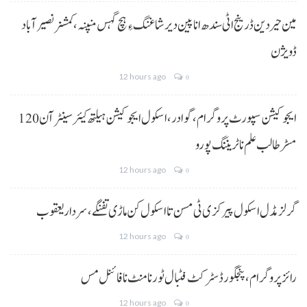
مین حیردین ڈرینج اٹی سندھ انا پین دیر شاغنگ ءِ ہچ گہس منپنہ،کمشنر نصیرآباد
ڈویژن
12 hours ago
0
ایجوکیشن سپورٹ پروگرام،گوادر، اسکول ایجوکیشن ہیلتھ کیئر سینٹر آن 120
مسڑ طالب علم نا ٹریننگ پورو
12 hours ago
0
گرلز مڈل اسکول پیرکزی ٹی مسن تا اسکول کن ماڑی تفنگے، سردار یعقوب
12 hours ago
0
رائز پروگرام، پنجگور ڈسٹرکٹ فٹبال ٹورنامنٹ نا فائنل مس
12 hours ago
0