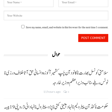
Save my name, email, and website in this browser for the next time I comment.
حوال
سلامتی کونسل بھارت نا کانود آن چَپ کشمیر آ کوزہ و انسانی حق آتا خلاف ورزی نا
نوٹس ءِ ہلے،نائب وزیراعظم و وزیر خارجہ
11 hours ago
0
حکومت نا کنڈ آن پیٹرولیم نا نہاد آتیٹی کمتی نا پڑو،پیٹرول نا نہاد اٹی 3 روپئی 19 پیسہ