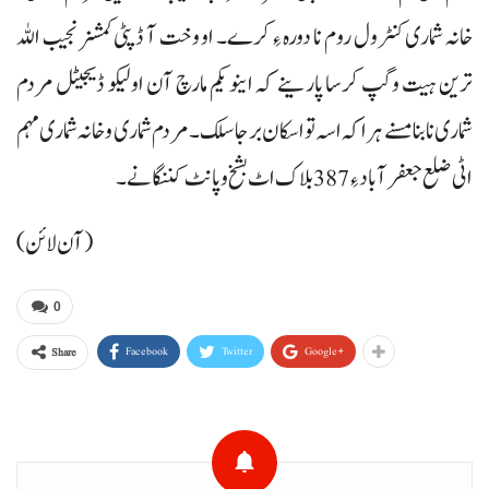
خانہ شماری کنٹرول روم نا دورہ ءِ کرے۔ او وخت آ ڈپٹی کمشنر نجیب اللہ
ترین ہیت وگپ کرسا پارینے کہ اینو یکم مارچ آن اولیکو ڈیجیٹل مردم
شماری نا بنا مسنے ہراکہ اسہ تو اسکان برجا سلک۔ مردم شماری و خانہ شماری مہم
اٹی ضلع جعفرآباد ءِ 387 بلاک اٹ بشخ وپانٹ کننگانے۔
(آن لائن)
0
Facebook
Twitter
Google+
Share