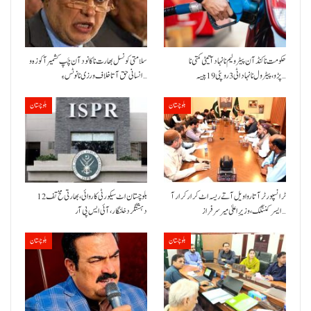
حکومت نا کنڈ آن پیٹرولیم نا نہاد آتیٹی کمتی نا
سلامتی کونسل بھارت نا کانود آن چَپ کشمیر آ کوزہ و
پڑو،پیٹرول نا نہاد اٹی 3 روپئی 19 پیسہ…
انسانی حق آتا خلاف ورزی نا نوٹس ءِ…
بلوچستان
بلوچستان
ٹرانسپورٹر آتا روا ویل آتے ریسہ اٹ کرار کرار آ
بلوچستان اٹ سیکورٹی کاروائی، بھارتی مخ تف 12
ایسر کننگک ،وزیرِ اعلیٰ میر سرفراز…
دہشتگرد خلنگار،آئی ایس پی آر
بلوچستان
بلوچستان