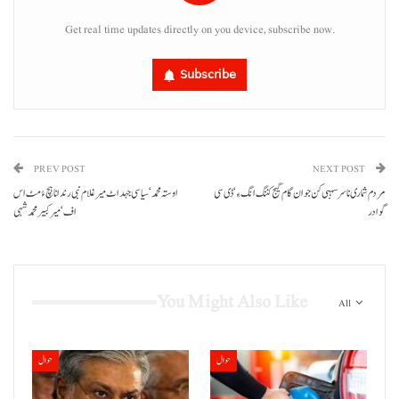
Get real time updates directly on you device, subscribe now.
Subscribe
PREV POST
NEXT POST
مردم شماری نا سرسہبی کن جوان گام گیج کننگ انگ ءِ‘ ڈی سی
اوستہ محمد‘ سیاسی جہد اٹ میر غلام نبی رند انا ہچ ءُ مٹ اس
گوادر
اف‘ میر کبیر محمد شہی
You Might Also Like
All
حوال
حوال