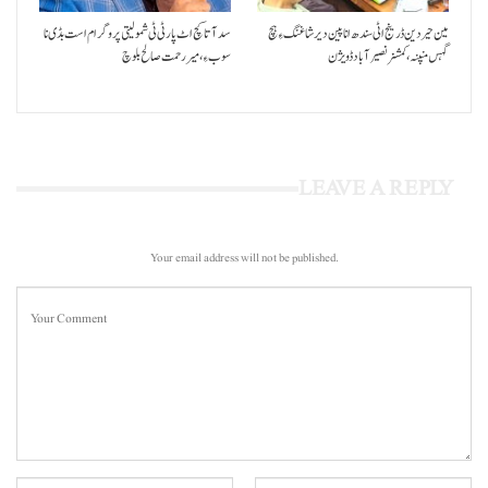
مین حیردین ڈرینج اٹی سندھ انا پین دیر شاغنگ ءِ ہچ
سد آتا کچ اٹ پارٹی ٹی شمولیتی پروگرام است بڈی نا
گہس منپنہ،کمشنر نصیرآباد ڈویژن
سوب ءِ،میر رحمت صالح بلوچ
LEAVE A REPLY
Your email address will not be published.