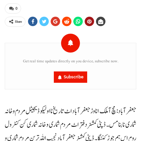
0
Share
Get real time updates directly on you device, subscribe now.
Subscribe
جعفرآباد: مچ آ ملک انا وڑ جعفرآباد اٹ تاریخ نا اولیکو ڈیجیٹل مردم و خانہ
شماری نا بنا مس۔ ڈپٹی کمشنر دفتر اٹ مردم شماری و خانہ شماری کن کنٹرول
روم اس ہم جوڑ کننگا۔ ڈپٹی کمشنر جعفرآباد نجیب اللہ ترین مردم شماری و