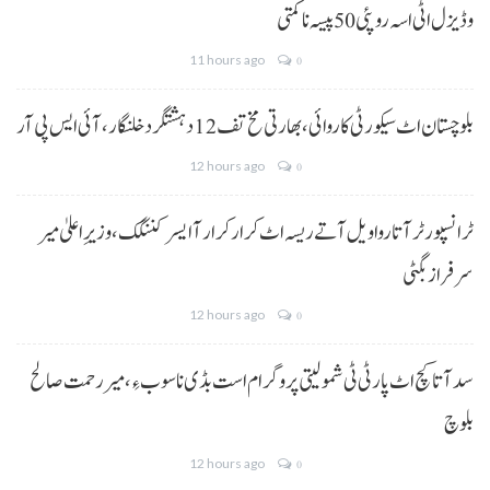
و ڈیزل اٹی اسہ روپئی 50 پیسہ نا کمتی
11 hours ago
0
بلوچستان اٹ سیکورٹی کاروائی، بھارتی مخ تف 12 دہشتگرد خلنگار،آئی ایس پی آر
12 hours ago
0
ٹرانسپورٹر آتا روا ویل آتے ریسہ اٹ کرار کرار آ ایسر کننگک ،وزیرِ اعلیٰ میر
سرفراز بگٹی
12 hours ago
0
سد آتا کچ اٹ پارٹی ٹی شمولیتی پروگرام است بڈی نا سوب ءِ،میر رحمت صالح
بلوچ
12 hours ago
0